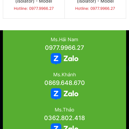
(isolator) - Model
(isolator) - Model
JG320IN
JG332IN
Hotline: 0977.9966.27
Hotline: 0977.9966.27
Ms.Hải Nam
0977.9966.27
Ms.Khánh
0869.648.670
Ms.Thảo
0362.802.418