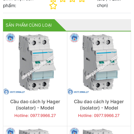
phẩm:
chọn
)
SẢN PHẨM CÙNG LOẠI
Cầu dao cách ly Hager
Cầu dao cách ly Hager
(isolator) - Model
(isolator) - Model
SBN240
SBN263
Hotline: 0977.9966.27
Hotline: 0977.9966.27