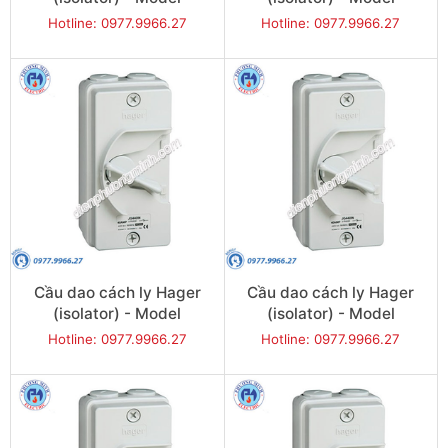
JG440U
JG463U
Hotline: 0977.9966.27
Hotline: 0977.9966.27
Cầu dao cách ly Hager
Cầu dao cách ly Hager
(isolator) - Model
(isolator) - Model
JG220IN
JG232IN
Hotline: 0977.9966.27
Hotline: 0977.9966.27