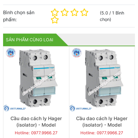
Bình chọn sản
(
5.0
/
1
Bình
phẩm:
chọn
)
SẢN PHẨM CÙNG LOẠI
Cầu dao cách ly Hager
Cầu dao cách ly Hager
(isolator) - Model
(isolator) - Model
SBN240
SBN263
Hotline: 0977.9966.27
Hotline: 0977.9966.27