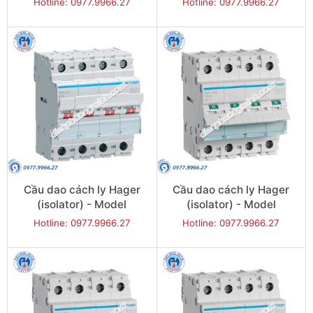
Hotline: 0977.9966.27
Hotline: 0977.9966.27
Cầu dao cách ly Hager
Cầu dao cách ly Hager
(isolator) - Model
(isolator) - Model
SBN440
SBN463
Hotline: 0977.9966.27
Hotline: 0977.9966.27