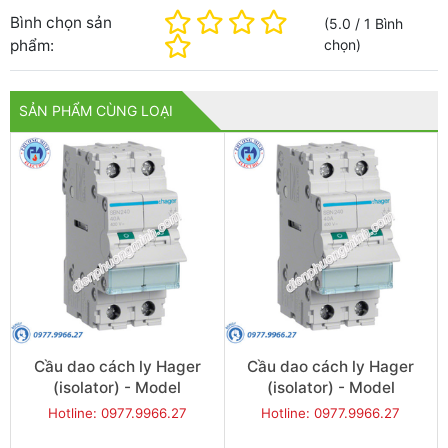
Bình chọn sản
(
5.0
/
1
Bình
phẩm:
chọn
)
SẢN PHẨM CÙNG LOẠI
Cầu dao cách ly Hager
Cầu dao cách ly Hager
(isolator) - Model
(isolator) - Model
SBN240
SBN263
Hotline: 0977.9966.27
Hotline: 0977.9966.27