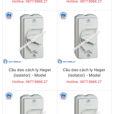
JG440U
JG463U
Hotline: 0977.9966.27
Hotline: 0977.9966.27
Cầu dao cách ly Hager
Cầu dao cách ly Hager
(isolator) - Model
(isolator) - Model
JG220IN
JG232IN
Hotline: 0977.9966.27
Hotline: 0977.9966.27