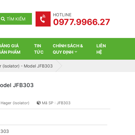
HOTLINE
TÌM KIẾM
0977.9966.27
BẢNG GIÁ
TIN
CHÍNH SÁCH &
LIÊN
SẢN PHẨM
TỨC
QUY ĐỊNH
HỆ
 (isolator) - Model JFB303
 Model JFB303
 Hager (isolator)
Mã SP : JFB303
B303
