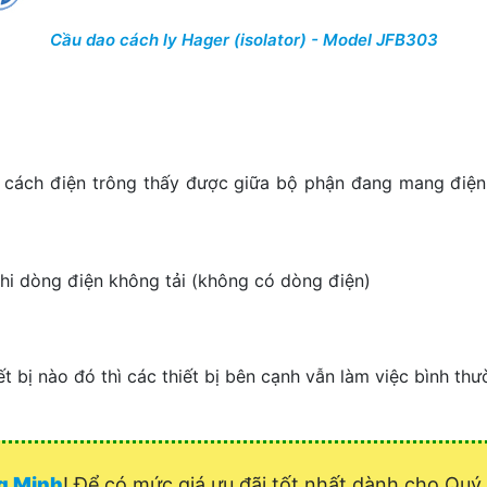
Cầu dao cách ly Hager (isolator) - Model JFB303
 hở cách điện trông thấy được giữa bộ phận đang mang điệ
i dòng điện không tải (không có dòng điện)
t bị nào đó thì các thiết bị bên cạnh vẫn làm việc bình thư
ng Minh
! Để có mức giá ưu đãi tốt nhất dành cho Q