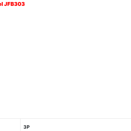
del JFB303
3P