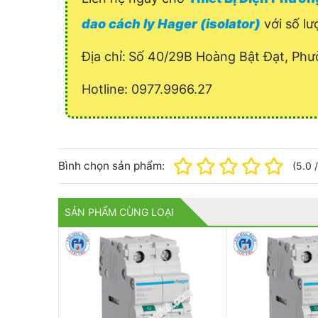
dao cách ly Hager (isolator)
với số lư
Địa chỉ:
Số 40/29B Hoàng Bật Đạt, Phư
Hotline: 0977.9966.27
Bình chọn sản phẩm:
(
5.0
SẢN PHẨM CÙNG LOẠI