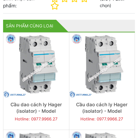
phẩm:
chọn
)
SẢN PHẨM CÙNG LOẠI
Cầu dao cách ly Hager
Cầu dao cách ly Hager
(isolator) - Model
(isolator) - Model
SBN240
SBN263
Hotline: 0977.9966.27
Hotline: 0977.9966.27