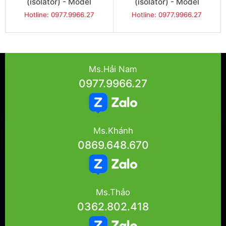
(isolator) - Model
(isolator) - Model
JG320IN
JG332IN
Hotline: 0977.9966.27
Hotline: 0977.9966.27
Ms.Hải Nam
0977.9966.27
Ms.Khánh
0869.648.670
Ms.Thảo
0362.802.418