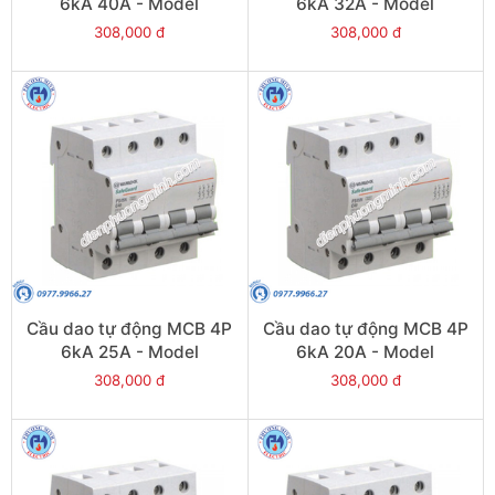
6kA 40A - Model
6kA 32A - Model
PS45S/C4040
PS45S/C4032
308,000 đ
308,000 đ
Cầu dao tự động MCB 4P
Cầu dao tự động MCB 4P
6kA 25A - Model
6kA 20A - Model
PS45S/C4025
PS45S/C4020
308,000 đ
308,000 đ