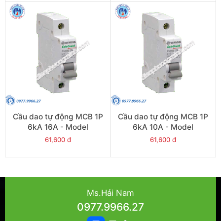
Cầu dao tự động MCB 1P
Cầu dao tự động MCB 1P
6kA 16A - Model
6kA 10A - Model
PS45S/C1016
PS45S/C1010
61,600 đ
61,600 đ
Ms.Hải Nam
0977.9966.27