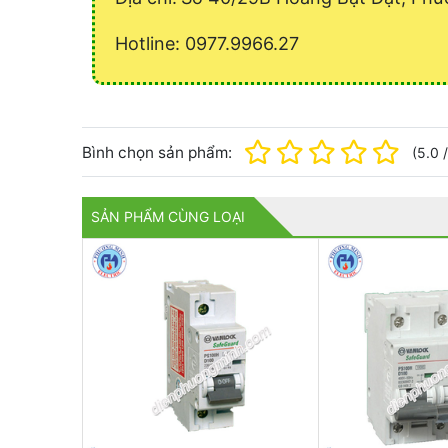
Hotline: 0977.9966.27
Bình chọn sản phẩm:
(
5.0
SẢN PHẨM CÙNG LOẠI