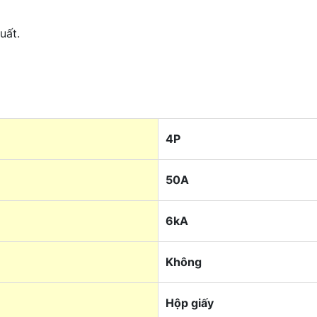
uất.
4P
50A
6kA
Không
Hộp giấy