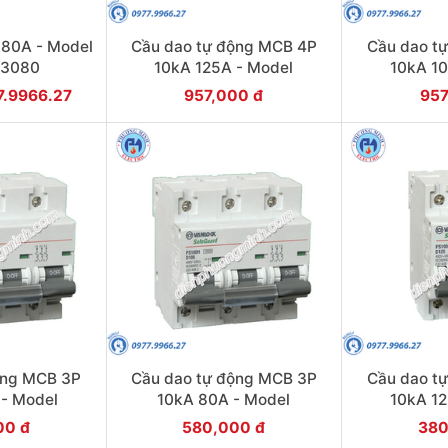
 80A - Model
Cầu dao tự động MCB 4P
Cầu dao t
/3080
10kA 125A - Model
10kA 10
PS100H/4/D125
PS100
77.9966.27
957,000 đ
957
ộng MCB 3P
Cầu dao tự động MCB 3P
Cầu dao t
 - Model
10kA 80A - Model
10kA 12
3/D100
PS100H/3/D80
PS100
00 đ
580,000 đ
380