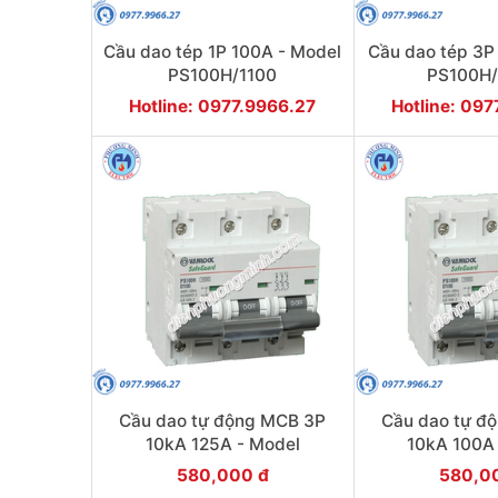
Cầu dao tép 1P 100A - Model
Cầu dao tép 3P
PS100H/1100
PS100H
Hotline: 0977.9966.27
Hotline: 09
Cầu dao tự động MCB 3P
Cầu dao tự đ
10kA 125A - Model
10kA 100A
PS100H/3/D125
PS100H/
580,000 đ
580,0