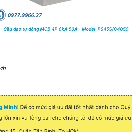
Cầu dao tự động MCB 4P 6kA 50A - Model PS45S/C4050
ạch
ng Minh
! Để có mức giá ưu đãi tốt nhất dành cho Q
 lớn xin vui lòng call cho chúng tôi để có mức giá ưu 
ờng 15, Quận Tân Bình, Tp.HCM