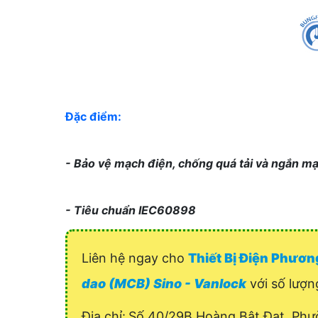
Đặc điểm:
- Bảo vệ mạch điện, chống quá tải và ngắn m
- Tiêu chuẩn IEC60898
Liên hệ ngay cho
Thiết Bị Điện Phươ
dao (MCB) Sino - Vanlock
với số lượng
Địa chỉ:
Số 40/29B Hoàng Bật Đạt, Phư