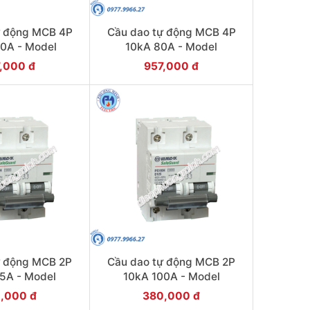
ự động MCB 4P
Cầu dao tự động MCB 4P
0A - Model
10kA 80A - Model
H/4/D100
PS100H/4/D80
,000 đ
957,000 đ
ự động MCB 2P
Cầu dao tự động MCB 2P
5A - Model
10kA 100A - Model
H/2/D125
PS100H/2/D100
,000 đ
380,000 đ