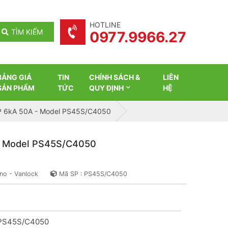
HOTLINE
TÌM KIẾM
0977.9966.27
BẢNG GIÁ
TIN
CHÍNH SÁCH &
LIÊN
SẢN PHẨM
TỨC
QUY ĐỊNH
HỆ
P 6kA 50A - Model PS45S/C4050
- Model PS45S/C4050
no - Vanlock
Mã SP : PS45S/C4050
 PS45S/C4050
