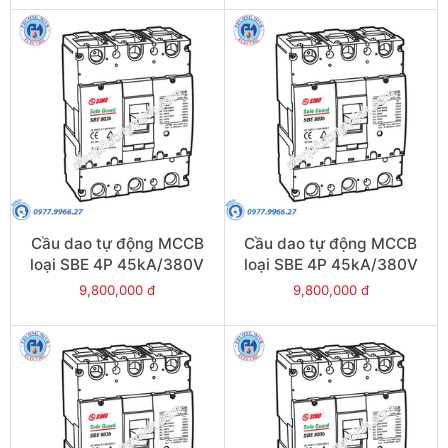
Cầu dao tự động MCCB
Cầu dao tự động MCCB
loại SBE 4P 45kA/380V
loại SBE 4P 45kA/380V
630A - Model
600A - Model
9,800,000 đ
9,800,000 đ
SBE804b/630
SBE804b/600