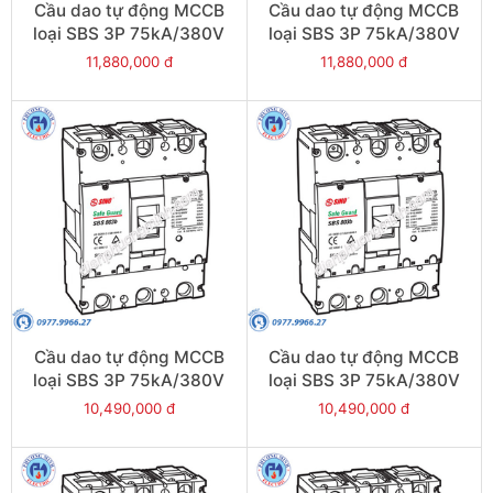
Cầu dao tự động MCCB
Cầu dao tự động MCCB
loại SBS 3P 75kA/380V
loại SBS 3P 75kA/380V
800A - Model
700A - Model
11,880,000 đ
11,880,000 đ
SBS803b/800
SBS803b/700
Cầu dao tự động MCCB
Cầu dao tự động MCCB
loại SBS 3P 75kA/380V
loại SBS 3P 75kA/380V
630A - Model
500A - Model
10,490,000 đ
10,490,000 đ
SBS803b/630
SBS803b/500