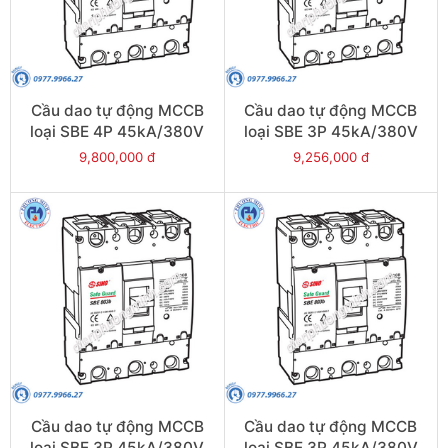
Cầu dao tự động MCCB
Cầu dao tự động MCCB
loại SBE 4P 45kA/380V
loại SBE 3P 45kA/380V
500A - Model
800A - Model
9,800,000 đ
9,256,000 đ
SBE804b/500
SBE803b/800
Cầu dao tự động MCCB
Cầu dao tự động MCCB
loại SBE 3P 45kA/380V
loại SBE 3P 45kA/380V