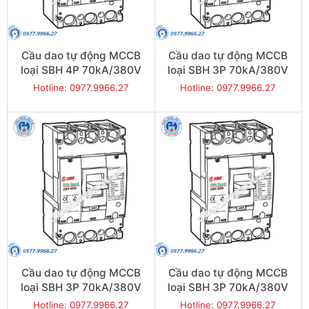
Cầu dao tự động MCCB
Cầu dao tự động MCCB
loại SBH 4P 70kA/380V
loại SBH 3P 70kA/380V
250A - Model
400A - Model
Hotline: 0977.9966.27
Hotline: 0977.9966.27
SBH404b/250
SBH403b/400
Cầu dao tự động MCCB
Cầu dao tự động MCCB
loại SBH 3P 70kA/380V
loại SBH 3P 70kA/380V
350A - Model
300A - Model
Hotline: 0977.9966.27
Hotline: 0977.9966.27