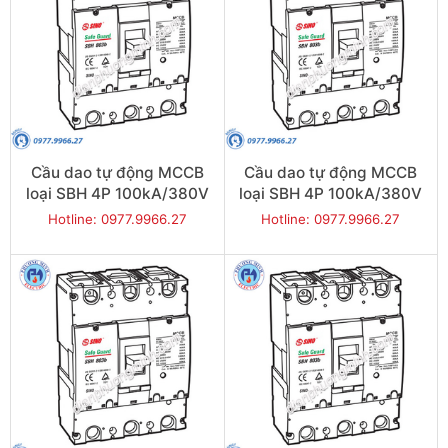
Cầu dao tự động MCCB
Cầu dao tự động MCCB
loại SBH 4P 100kA/380V
loại SBH 4P 100kA/380V
800A - Model
700A - Model
Hotline: 0977.9966.27
Hotline: 0977.9966.27
SBH804b/800
SBH804b/700