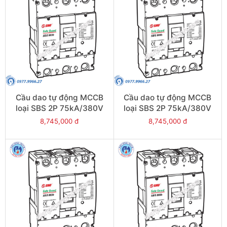
Cầu dao tự động MCCB
Cầu dao tự động MCCB
loại SBS 2P 75kA/380V
loại SBS 2P 75kA/380V
800A - Model
700A - Model
8,745,000 đ
8,745,000 đ
SBS802b/800
SBS802b/700