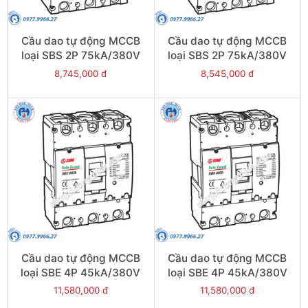
Cầu dao tự động MCCB
Cầu dao tự động MCCB
loại SBS 2P 75kA/380V
loại SBS 2P 75kA/380V
630A - Model
500A - Model
8,745,000 đ
8,545,000 đ
SBS802b/630
SBS802b/500
Cầu dao tự động MCCB
Cầu dao tự động MCCB
loại SBE 4P 45kA/380V
loại SBE 4P 45kA/380V
800A - Model
700A - Model
11,580,000 đ
11,580,000 đ
SBE804b/800
SBE804b/700