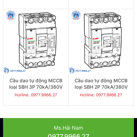
SBH403b/350
SBH403b/300
Cầu dao tự động MCCB
Cầu dao tự động MCCB
loại SBH 3P 70kA/380V
loại SBH 2P 70kA/380V
250A - Model
400A - Model
Hotline: 0977.9966.27
Hotline: 0977.9966.27
SBH403b/250
SBH402b/400
Ms.Hải Nam
0977.9966.27