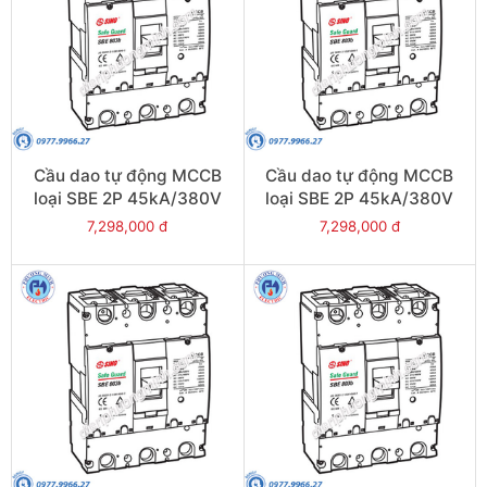
Cầu dao tự động MCCB
Cầu dao tự động MCCB
loại SBE 2P 45kA/380V
loại SBE 2P 45kA/380V
800A - Model
700A - Model
7,298,000 đ
7,298,000 đ
SBE802b/800
SBE802b/700