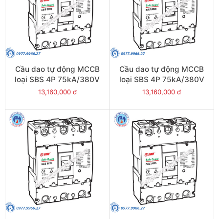
Cầu dao tự động MCCB
Cầu dao tự động MCCB
loại SBS 4P 75kA/380V
loại SBS 4P 75kA/380V
630A - Model
500A - Model
13,160,000 đ
13,160,000 đ
SBS804b/630
SBS804b/500