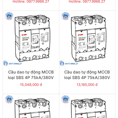
630A - Model
500A - Model
Hotline: 0977.9966.27
Hotline: 0977.9966.27
SBH802b/630
SBH802b/500
Cầu dao tự động MCCB
Cầu dao tự động MCCB
loại SBS 4P 75kA/380V
loại SBS 4P 75kA/380V
800A - Model
700A - Model
15,048,000 đ
13,160,000 đ
SBS804b/800
SBS804b/700