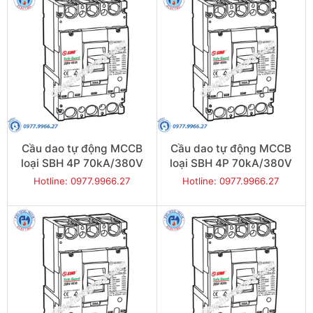
Cầu dao tự động MCCB
Cầu dao tự động MCCB
loại SBH 4P 70kA/380V
loại SBH 4P 70kA/380V
350A - Model
300A - Model
Hotline: 0977.9966.27
Hotline: 0977.9966.27
SBH404b/350
SBH404b/300