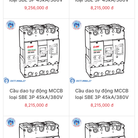
700A - Model
630A - Model
9,256,000 đ
8,215,000 đ
SBE803b/700
SBE803b/630
Cầu dao tự động MCCB
Cầu dao tự động MCCB
loại SBE 3P 45kA/380V
loại SBE 3P 45kA/380V
600A - Model
500A - Model
8,215,000 đ
8,215,000 đ
SBE803b/600
SBE803b/500