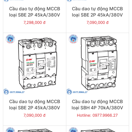
Cầu dao tự động MCCB
Cầu dao tự động MCCB
loại SBE 2P 45kA/380V
loại SBE 2P 45kA/380V
630A - Model
600A - Model
7,298,000 đ
7,090,000 đ
SBE802b/630
SBE802b/600
Cầu dao tự động MCCB
Cầu dao tự động MCCB
loại SBE 2P 45kA/380V
loại SBH 4P 70kA/380V
500A - Model
400A - Model
7,090,000 đ
Hotline: 0977.9966.27
SBE802b/500
SBH404b/400