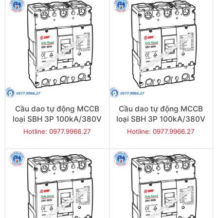
Cầu dao tự động MCCB
Cầu dao tự động MCCB
loại SBH 3P 100kA/380V
loại SBH 3P 100kA/380V
630A - Model
500A - Model
Hotline: 0977.9966.27
Hotline: 0977.9966.27
SBH803b/630
SBH803b/500