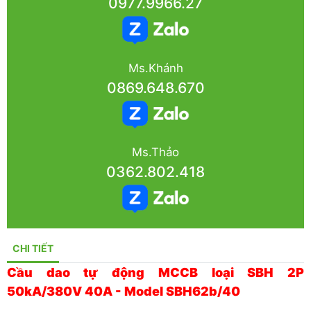
0977.9966.27
Ms.Khánh
0869.648.670
Ms.Thảo
0362.802.418
CHI TIẾT
Cầu dao tự động MCCB loại SBH 2P
50kA/380V 40A - Model SBH62b/40