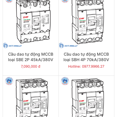
Cầu dao tự động MCCB
Cầu dao tự động MCCB
loại SBE 2P 45kA/380V
loại SBH 4P 70kA/380V
500A - Model
400A - Model
7,090,000 đ
Hotline: 0977.9966.27
SBE802b/500
SBH404b/400