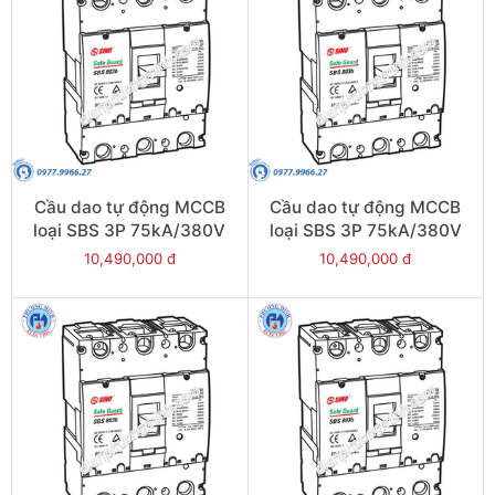
Cầu dao tự động MCCB
Cầu dao tự động MCCB
loại SBS 3P 75kA/380V
loại SBS 3P 75kA/380V
630A - Model
500A - Model
10,490,000 đ
10,490,000 đ
SBS803b/630
SBS803b/500