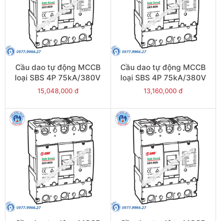
Cầu dao tự động MCCB
Cầu dao tự động MCCB
loại SBS 4P 75kA/380V
loại SBS 4P 75kA/380V
800A - Model
700A - Model
15,048,000 đ
13,160,000 đ
SBS804b/800
SBS804b/700