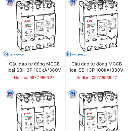
Cầu dao tự động MCCB
Cầu dao tự động MCCB
loại SBH 3P 100kA/380V
loại SBH 3P 100kA/380V
800A - Model
700A - Model
Hotline: 0977.9966.27
Hotline: 0977.9966.27
SBH803b/800
SBH803b/700