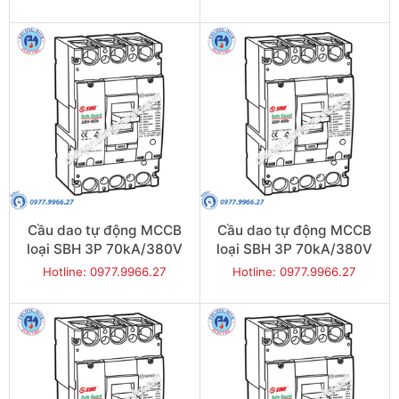
SBH404b/250
SBH403b/400
Cầu dao tự động MCCB
Cầu dao tự động MCCB
loại SBH 3P 70kA/380V
loại SBH 3P 70kA/380V
350A - Model
300A - Model
Hotline: 0977.9966.27
Hotline: 0977.9966.27
SBH403b/350
SBH403b/300