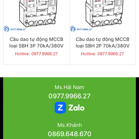
Cầu dao tự động MCCB
Cầu dao tự động MCCB
loại SBH 3P 70kA/380V
loại SBH 2P 70kA/380V
250A - Model
400A - Model
Hotline: 0977.9966.27
Hotline: 0977.9966.27
SBH403b/250
SBH402b/400
Ms.Hải Nam
0977.9966.27
Ms.Khánh
0869.648.670