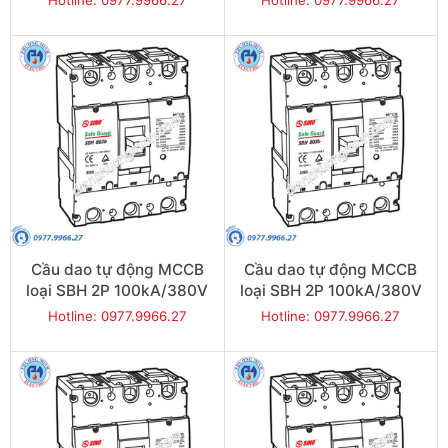
Hotline: 0977.9966.27
Hotline: 0977.9966.27
SBH802b/800
SBH802b/700
Cầu dao tự động MCCB
Cầu dao tự động MCCB
loại SBH 2P 100kA/380V
loại SBH 2P 100kA/380V
630A - Model
500A - Model
Hotline: 0977.9966.27
Hotline: 0977.9966.27
SBH802b/630
SBH802b/500