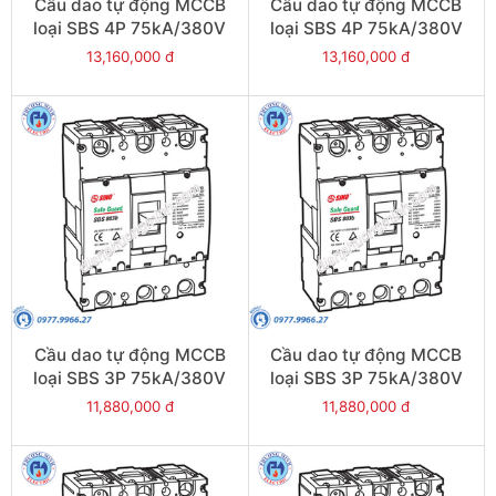
Cầu dao tự động MCCB
Cầu dao tự động MCCB
loại SBS 4P 75kA/380V
loại SBS 4P 75kA/380V
630A - Model
500A - Model
13,160,000 đ
13,160,000 đ
SBS804b/630
SBS804b/500
Cầu dao tự động MCCB
Cầu dao tự động MCCB
loại SBS 3P 75kA/380V
loại SBS 3P 75kA/380V
800A - Model
700A - Model
11,880,000 đ
11,880,000 đ
SBS803b/800
SBS803b/700