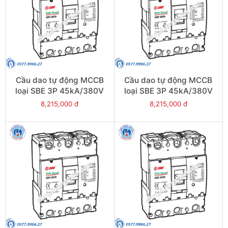
Cầu dao tự động MCCB
Cầu dao tự động MCCB
loại SBE 3P 45kA/380V
loại SBE 3P 45kA/380V
600A - Model
500A - Model
8,215,000 đ
8,215,000 đ
SBE803b/600
SBE803b/500