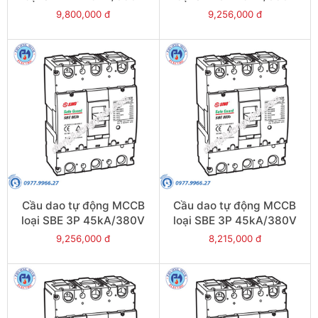
500A - Model
800A - Model
9,800,000 đ
9,256,000 đ
SBE804b/500
SBE803b/800
Cầu dao tự động MCCB
Cầu dao tự động MCCB
loại SBE 3P 45kA/380V
loại SBE 3P 45kA/380V
700A - Model
630A - Model
9,256,000 đ
8,215,000 đ
SBE803b/700
SBE803b/630