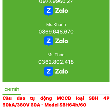
0977.9966.27
Ms.Khánh
0869.648.670
Ms.Thảo
0362.802.418
CHI TIẾT
Cầu dao tự động MCCB loại SBH 4P
50kA/380V 60A - Model SBH64b/60