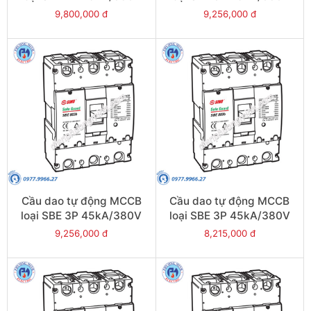
500A - Model
800A - Model
9,800,000 đ
9,256,000 đ
SBE804b/500
SBE803b/800
Cầu dao tự động MCCB
Cầu dao tự động MCCB
loại SBE 3P 45kA/380V
loại SBE 3P 45kA/380V
700A - Model
630A - Model
9,256,000 đ
8,215,000 đ
SBE803b/700
SBE803b/630