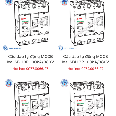
Cầu dao tự động MCCB
Cầu dao tự động MCCB
loại SBH 3P 100kA/380V
loại SBH 3P 100kA/380V
800A - Model
700A - Model
Hotline: 0977.9966.27
Hotline: 0977.9966.27
SBH803b/800
SBH803b/700