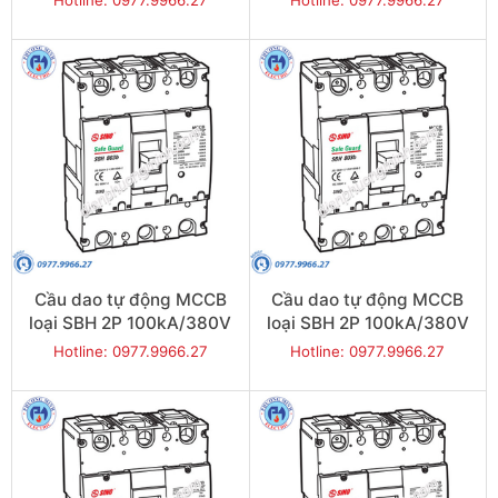
Hotline: 0977.9966.27
Hotline: 0977.9966.27
SBH802b/800
SBH802b/700
Cầu dao tự động MCCB
Cầu dao tự động MCCB
loại SBH 2P 100kA/380V
loại SBH 2P 100kA/380V
630A - Model
500A - Model
Hotline: 0977.9966.27
Hotline: 0977.9966.27
SBH802b/630
SBH802b/500