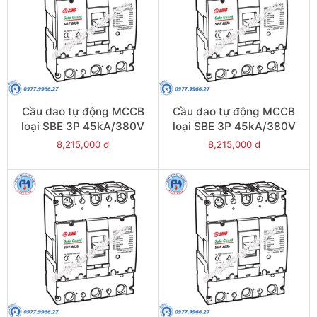
Cầu dao tự động MCCB
Cầu dao tự động MCCB
loại SBE 3P 45kA/380V
loại SBE 3P 45kA/380V
600A - Model
500A - Model
8,215,000 đ
8,215,000 đ
SBE803b/600
SBE803b/500