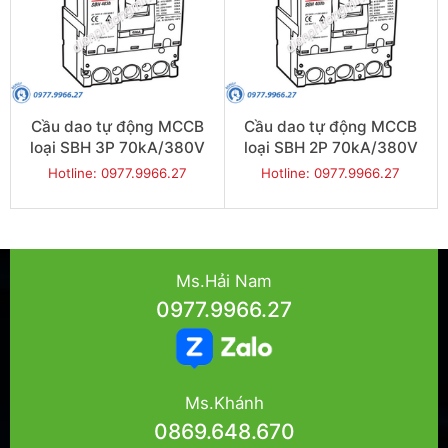
Cầu dao tự động MCCB
Cầu dao tự động MCCB
loại SBH 3P 70kA/380V
loại SBH 2P 70kA/380V
250A - Model
400A - Model
Hotline: 0977.9966.27
Hotline: 0977.9966.27
SBH403b/250
SBH402b/400
Ms.Hải Nam
0977.9966.27
Ms.Khánh
0869.648.670