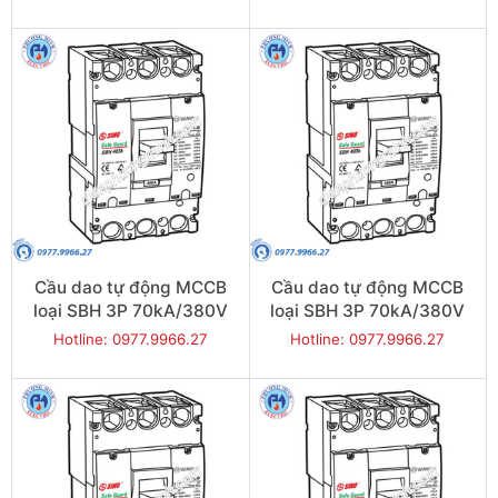
SBH404b/250
SBH403b/400
Cầu dao tự động MCCB
Cầu dao tự động MCCB
loại SBH 3P 70kA/380V
loại SBH 3P 70kA/380V
350A - Model
300A - Model
Hotline: 0977.9966.27
Hotline: 0977.9966.27
SBH403b/350
SBH403b/300