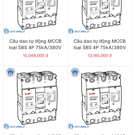
Cầu dao tự động MCCB
Cầu dao tự động MCCB
loại SBS 4P 75kA/380V
loại SBS 4P 75kA/380V
800A - Model
700A - Model
15,048,000 đ
13,160,000 đ
SBS804b/800
SBS804b/700