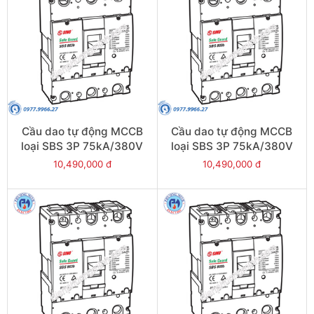
Cầu dao tự động MCCB
Cầu dao tự động MCCB
loại SBS 3P 75kA/380V
loại SBS 3P 75kA/380V
630A - Model
500A - Model
10,490,000 đ
10,490,000 đ
SBS803b/630
SBS803b/500