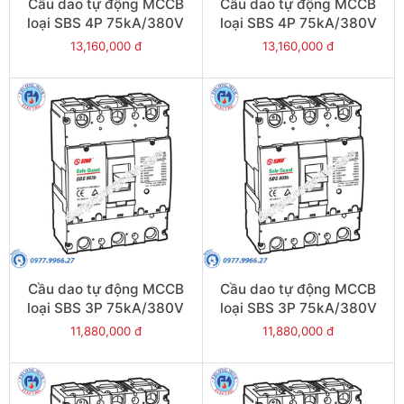
Cầu dao tự động MCCB
Cầu dao tự động MCCB
loại SBS 4P 75kA/380V
loại SBS 4P 75kA/380V
630A - Model
500A - Model
13,160,000 đ
13,160,000 đ
SBS804b/630
SBS804b/500
Cầu dao tự động MCCB
Cầu dao tự động MCCB
loại SBS 3P 75kA/380V
loại SBS 3P 75kA/380V
800A - Model
700A - Model
11,880,000 đ
11,880,000 đ
SBS803b/800
SBS803b/700