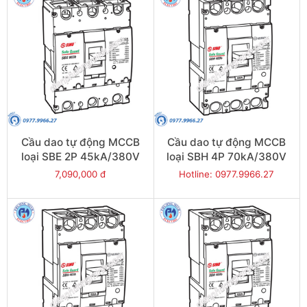
Cầu dao tự động MCCB
Cầu dao tự động MCCB
loại SBE 2P 45kA/380V
loại SBH 4P 70kA/380V
500A - Model
400A - Model
7,090,000 đ
Hotline: 0977.9966.27
SBE802b/500
SBH404b/400