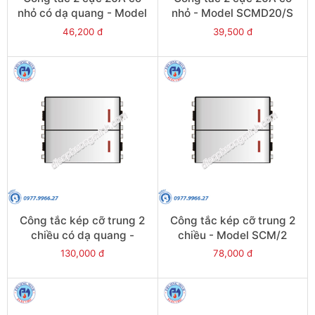
nhỏ có dạ quang - Model
nhỏ - Model SCMD20/S
SCMD20/FS
46,200 đ
39,500 đ
Công tắc kép cỡ trung 2
Công tắc kép cỡ trung 2
chiều có dạ quang -
chiều - Model SCM/2
Model SCM/2/F
130,000 đ
78,000 đ