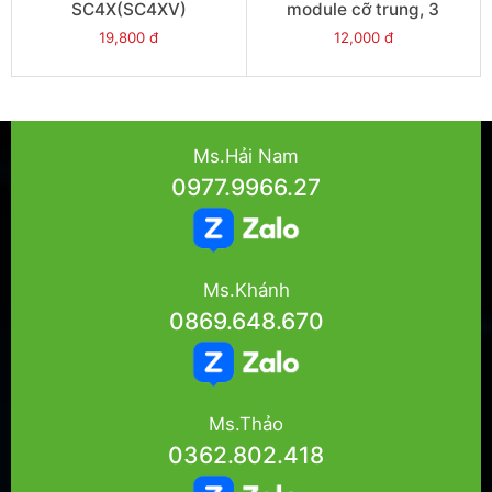
SC4X(SC4XV)
module cỡ trung, 3
module - Model
19,800 đ
12,000 đ
SC3X(SC3XV)
Ms.Hải Nam
0977.9966.27
Ms.Khánh
0869.648.670
Ms.Thảo
0362.802.418