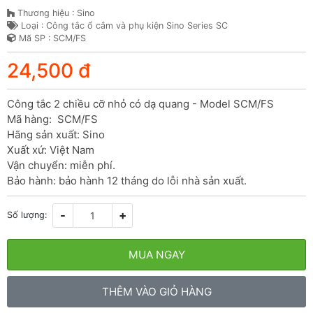
Thương hiệu : Sino
Loại : Công tắc ổ cắm và phụ kiện Sino Series SC
Mã SP : SCM/FS
24,500 đ
Công tắc 2 chiều cỡ nhỏ có dạ quang - Model SCM/FS

Mã hàng:  SCM/FS

Hãng sản xuất: Sino

Xuất xứ: Việt Nam

Vận chuyển: miễn phí.

Bảo hành: bảo hành 12 tháng do lỗi nhà sản xuất.
-
+
Số lượng:
MUA NGAY
THÊM VÀO GIỎ HÀNG