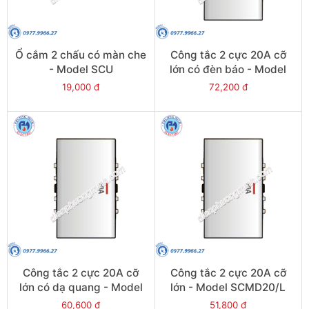
Ổ cắm 2 chấu có màn che
Công tắc 2 cực 20A cỡ
- Model SCU
lớn có đèn báo - Model
SCMD20/NL
19,000 đ
72,200 đ
Công tắc 2 cực 20A cỡ
Công tắc 2 cực 20A cỡ
lớn có dạ quang - Model
lớn - Model SCMD20/L
SCMD20/FL
60,600 đ
51,800 đ