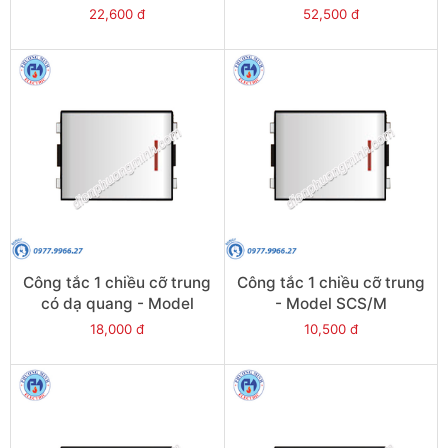
SCS/NM
22,600 đ
52,500 đ
Công tắc 1 chiều cỡ trung
Công tắc 1 chiều cỡ trung
có dạ quang - Model
- Model SCS/M
SCS/FM
18,000 đ
10,500 đ