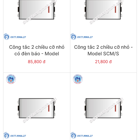
Công tắc 2 chiều cỡ nhỏ
Công tắc 2 chiều cỡ nhỏ -
có đèn báo - Model
Model SCM/S
SCM/NS
85,800 đ
21,800 đ