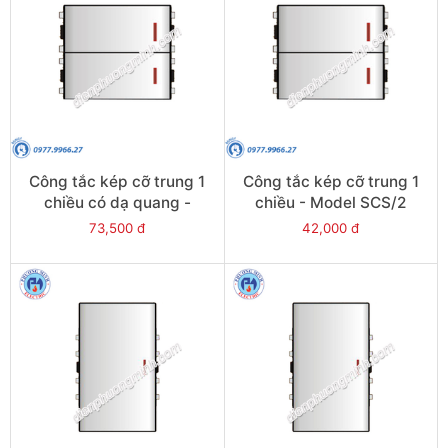
Công tắc kép cỡ trung 1
Công tắc kép cỡ trung 1
chiều có dạ quang -
chiều - Model SCS/2
Model SCS/2/F
73,500 đ
42,000 đ