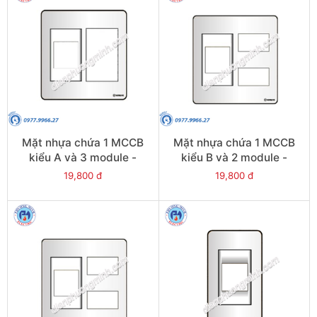
Mặt nhựa chứa 1 MCCB
Mặt nhựa chứa 1 MCCB
kiểu A và 3 module -
kiểu B và 2 module -
Model SC3X/A
Model SC2X/B
19,800 đ
19,800 đ