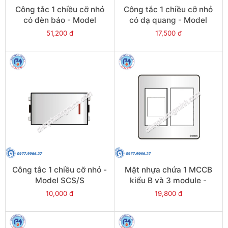
Công tắc 1 chiều cỡ nhỏ
Công tắc 1 chiều cỡ nhỏ
có đèn báo - Model
có dạ quang - Model
SCS/NS
SCS/FS
51,200 đ
17,500 đ
Công tắc 1 chiều cỡ nhỏ -
Mặt nhựa chứa 1 MCCB
Model SCS/S
kiểu B và 3 module -
Model SC3X/B
10,000 đ
19,800 đ