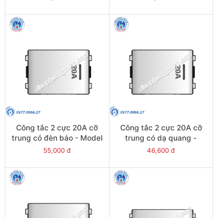
Công tắc 2 cực 20A cỡ
Công tắc 2 cực 20A cỡ
trung có đèn báo - Model
trung có dạ quang -
SCMD20/NM
Model SCMD20/FM
55,000 đ
46,600 đ