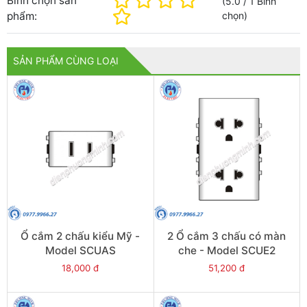
Bình chọn sản
(
5.0
/
1
Bình
phẩm:
chọn
)
SẢN PHẨM CÙNG LOẠI
Ổ cắm 2 chấu kiểu Mỹ -
2 Ổ cắm 3 chấu có màn
Model SCUAS
che - Model SCUE2
18,000 đ
51,200 đ