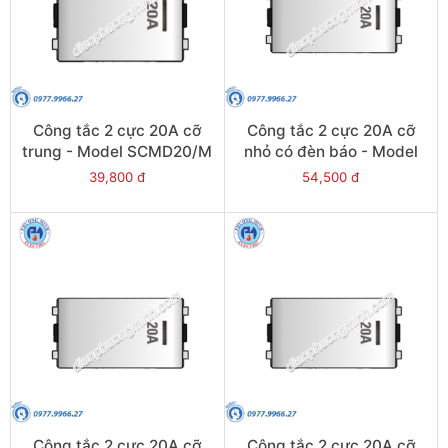
Công tắc 2 cực 20A cỡ
Công tắc 2 cực 20A cỡ
trung - Model SCMD20/M
nhỏ có đèn báo - Model
SCMD20/NS
39,800 đ
54,500 đ
Công tắc 2 cực 20A cỡ
Công tắc 2 cực 20A cỡ