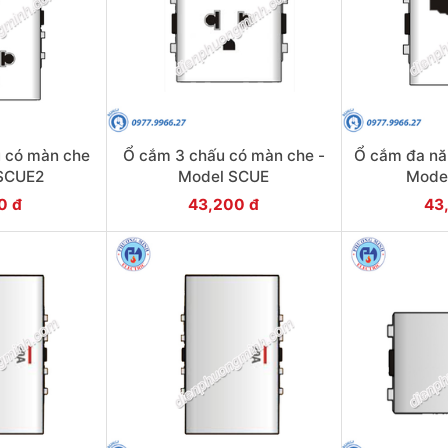
u có màn che
Ổ cắm 3 chấu có màn che -
Ổ cắm đa nă
 SCUE2
Model SCUE
Mode
0 đ
43,200 đ
43