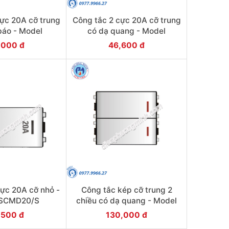
cực 20A cỡ trung
Công tắc 2 cực 20A cỡ trung
báo - Model
có dạ quang - Model
D20/NM
SCMD20/FM
,000 đ
46,600 đ
cực 20A cỡ nhỏ -
Công tắc kép cỡ trung 2
 SCMD20/S
chiều có dạ quang - Model
SCM/2/F
,500 đ
130,000 đ