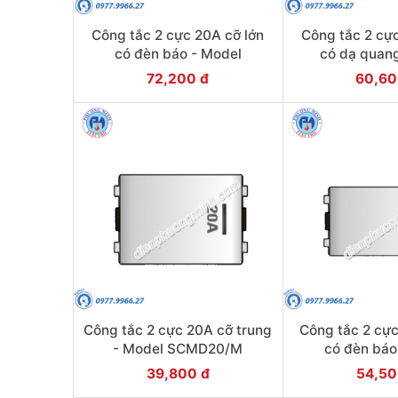
Công tắc 2 cực 20A cỡ lớn
Công tắc 2 cực
có đèn báo - Model
có dạ quan
SCMD20/NL
SCMD2
72,200 đ
60,60
Công tắc 2 cực 20A cỡ trung
Công tắc 2 cự
- Model SCMD20/M
có đèn báo
SCMD2
39,800 đ
54,50