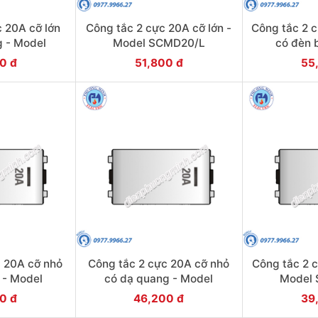
 20A cỡ lớn
Công tắc 2 cực 20A cỡ lớn -
Công tắc 2 
g - Model
Model SCMD20/L
có đèn 
0/FL
SCM
0 đ
51,800 đ
55
c 20A cỡ nhỏ
Công tắc 2 cực 20A cỡ nhỏ
Công tắc 2 
 - Model
có dạ quang - Model
Model
0/NS
SCMD20/FS
0 đ
46,200 đ
39