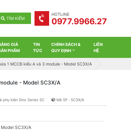
HOTLINE
TÌM KIẾM
0977.9966.27
BẢNG GIÁ
TIN
CHÍNH SÁCH &
LIÊN
SẢN PHẨM
TỨC
QUY ĐỊNH
HỆ
hứa 1 MCCB kiểu A và 3 module - Model SC3X/A
 module - Model SC3X/A
à phụ kiện Sino Series SC
Mã SP : SC3X/A
 Model SC3X/A
