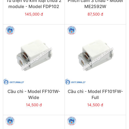
Tủ điện vỏ kim loại chứa 2
Phích cắm 3 chấu - Model
module - Model FDP102
ME2592W
145,000 đ
87,500 đ
Cầu chì - Model FF101W-
Cầu chì - Model FF101FW-
Wide
Full
14,500 đ
14,500 đ