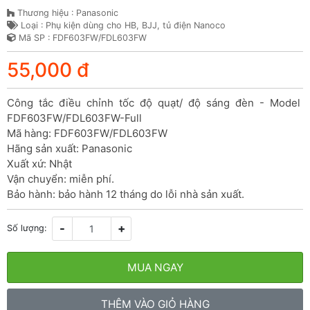
Thương hiệu : Panasonic
Loại : Phụ kiện dùng cho HB, BJJ, tủ điện Nanoco
Mã SP : FDF603FW/FDL603FW
55,000 đ
Công tắc điều chỉnh tốc độ quạt/ độ sáng đèn - Model 
FDF603FW/FDL603FW-Full

Mã hàng: FDF603FW/FDL603FW

Hãng sản xuất: Panasonic

Xuất xứ: Nhật

Vận chuyển: miễn phí.

Bảo hành: bảo hành 12 tháng do lỗi nhà sản xuất.
-
+
Số lượng:
MUA NGAY
THÊM VÀO GIỎ HÀNG