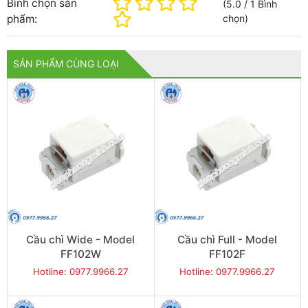
Bình chọn sản
(
5.0
/
1
Bình
phẩm:
chọn
)
SẢN PHẨM CÙNG LOẠI
Cầu chì Wide - Model
Cầu chì Full - Model
FF102W
FF102F
Hotline: 0977.9966.27
Hotline: 0977.9966.27