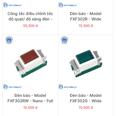
Công tắc điều chỉnh tốc
Đèn báo - Model
độ quạt/ độ sáng đèn -
FXF302R - Wide
Model
55,500 đ
15,500 đ
FDF603W/FDL603W-
Wide
Đèn báo - Model
Đèn báo - Model
FXF302RW - Nano - Full
FXF302G - Wide
15,500 đ
15,500 đ