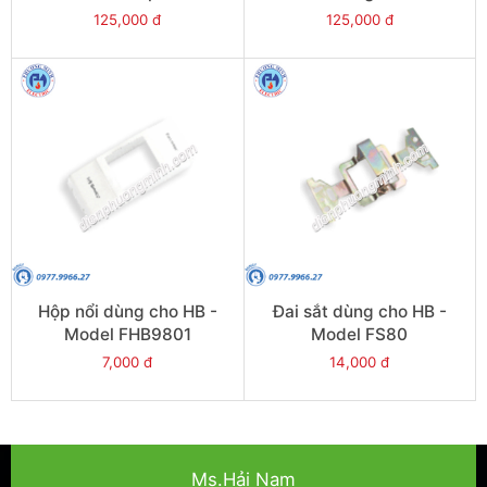
FBD401
FB500
125,000 đ
125,000 đ
Hộp nổi dùng cho HB -
Đai sắt dùng cho HB -
Model FHB9801
Model FS80
7,000 đ
14,000 đ
Ms.Hải Nam