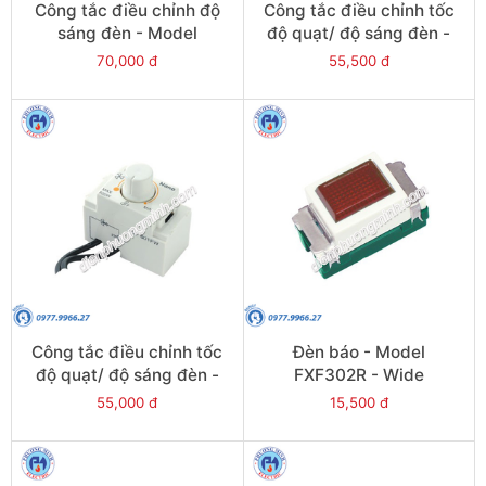
Công tắc điều chỉnh độ
Công tắc điều chỉnh tốc
sáng đèn - Model
độ quạt/ độ sáng đèn -
FDL903FW-Full
Model
70,000 đ
55,500 đ
FDF603W/FDL603W-
Wide
Công tắc điều chỉnh tốc
Đèn báo - Model
độ quạt/ độ sáng đèn -
FXF302R - Wide
Model
55,000 đ
15,500 đ
FDF603FW/FDL603FW-
Full