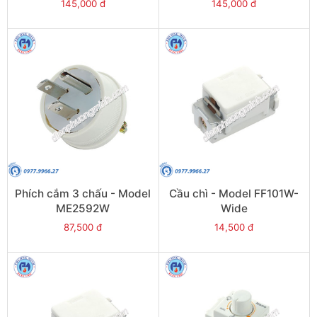
145,000 đ
145,000 đ
Phích cắm 3 chấu - Model
Cầu chì - Model FF101W-
ME2592W
Wide
87,500 đ
14,500 đ