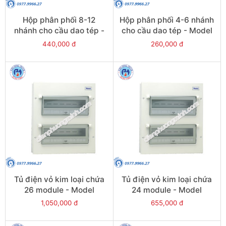
Hộp phân phối 8-12
Hộp phân phối 4-6 nhánh
nhánh cho cầu dao tép -
cho cầu dao tép - Model
Model FBD801
FBD601
440,000 đ
260,000 đ
Tủ điện vỏ kim loại chứa
Tủ điện vỏ kim loại chứa
26 module - Model
24 module - Model
FDP126
FDP124
1,050,000 đ
655,000 đ