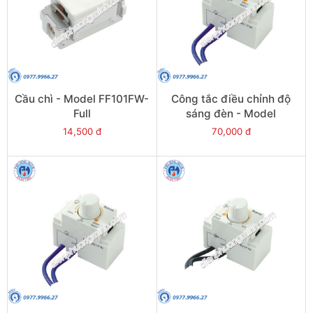
Cầu chì - Model FF101FW-
Công tắc điều chỉnh độ
Full
sáng đèn - Model
FDL903W-Wide
14,500 đ
70,000 đ