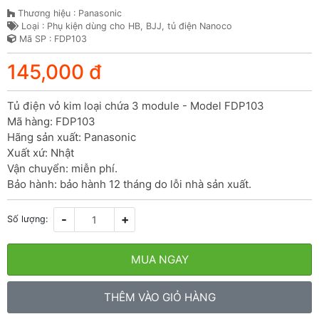
Thương hiệu : Panasonic
Loại : Phụ kiện dùng cho HB, BJJ, tủ điện Nanoco
Mã SP : FDP103
145,000 đ
Tủ điện vỏ kim loại chứa 3 module - Model FDP103

Mã hàng: FDP103

Hãng sản xuất: Panasonic

Xuất xứ: Nhật

Vận chuyển: miễn phí.

Bảo hành: bảo hành 12 tháng do lỗi nhà sản xuất.
-
+
Số lượng:
MUA NGAY
THÊM VÀO GIỎ HÀNG