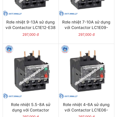
Rơle nhiệt 9-13A sử dụng
Rơle nhiệt 7-10A sử dụng
với Contactor LC1E12-E38
với Contactor LC1E09-
- Model LRE16
E38 - Model LRE14
297,000 đ
297,000 đ
Rơle nhiệt 5.5-8A sử
Rơle nhiệt 4-6A sử dụng
dụng với Contactor
với Contactor LC1E06-
LC1E09-E38 - Model
E38 - Model LRE10
297,000 đ
297,000 đ