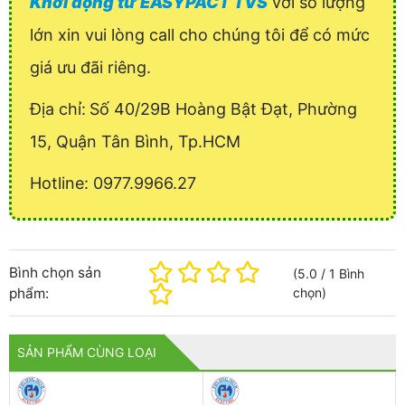
Khởi động từ EASYPACT TVS
với số lượng
lớn xin vui lòng call cho chúng tôi để có mức
giá ưu đãi riêng.
Địa chỉ:
Số 40/29B Hoàng Bật Đạt, Phường
15, Quận Tân Bình, Tp.HCM
Hotline: 0977.9966.27
Bình chọn sản
(
5.0
/
1
Bình
phẩm:
chọn
)
SẢN PHẨM CÙNG LOẠI