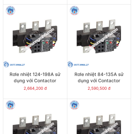
Rơle nhiệt 124-198A sử
Rơle nhiệt 84-135A sử
dụng với Contactor
dụng với Contactor
LC1E200 - Model LRE483
LC1E120-E160 - Model
2,664,200 đ
2,590,500 đ
LRE482