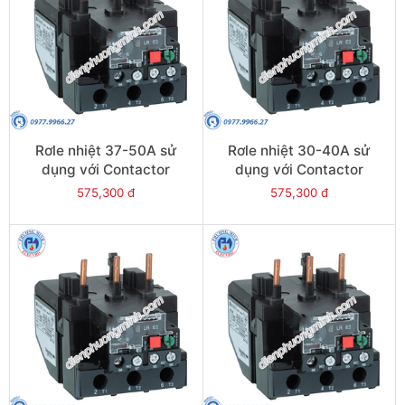
Rơle nhiệt 37-50A sử
Rơle nhiệt 30-40A sử
dụng với Contactor
dụng với Contactor
LC1E50-E95 - Model
LC1E40-E95 - Model
575,300 đ
575,300 đ
LRE357
LRE355