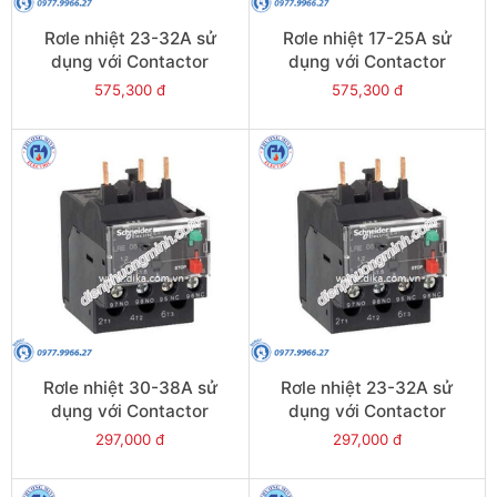
Rơle nhiệt 23-32A sử
Rơle nhiệt 17-25A sử
dụng với Contactor
dụng với Contactor
LC1E40-E95 - Model
LC1E40-E95 - Model
575,300 đ
575,300 đ
LRE353
LRE322
Rơle nhiệt 30-38A sử
Rơle nhiệt 23-32A sử
dụng với Contactor
dụng với Contactor
LC1E38 - Model LRE35
LC1E25-E38 - Model
297,000 đ
297,000 đ
LRE32