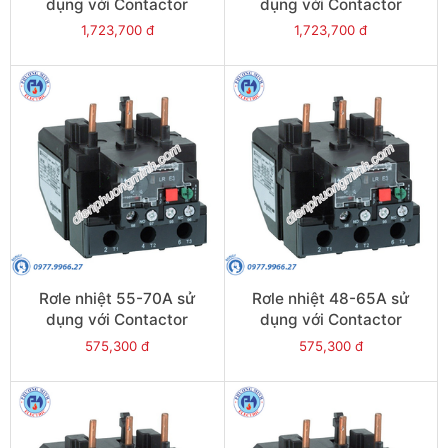
dụng với Contactor
dụng với Contactor
LC1E95 - Model LRE365
LC1E80-E95 - Model
1,723,700 đ
1,723,700 đ
LRE363
Rơle nhiệt 55-70A sử
Rơle nhiệt 48-65A sử
dụng với Contactor
dụng với Contactor
LC1E80-E95 - Model
LC1E65-E95 - Model
575,300 đ
575,300 đ
LRE361
LRE359