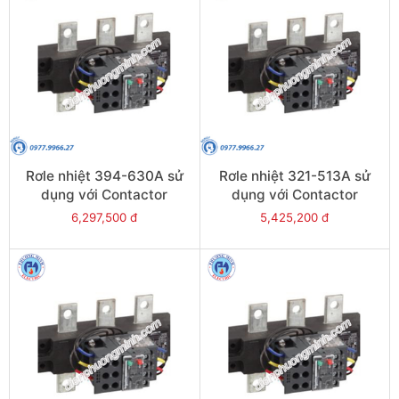
Rơle nhiệt 394-630A sử
Rơle nhiệt 321-513A sử
dụng với Contactor
dụng với Contactor
LC1E630 - Model LRE489
LC1E500 - Model LRE488
6,297,500 đ
5,425,200 đ