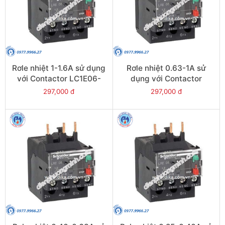
Rơle nhiệt 1-1.6A sử dụng
Rơle nhiệt 0.63-1A sử
với Contactor LC1E06-
dụng với Contactor
E38 - Model LRE06
LC1E06-E38 - Model
297,000 đ
297,000 đ
LRE05