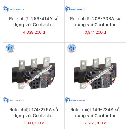
Rơle nhiệt 259-414A sử
Rơle nhiệt 208-333A sử
dụng với Contactor
dụng với Contactor
LC1E300-E400 - Model
LC1E250-E400 - Model
4,039,200 đ
3,841,200 đ
LRE487
LRE486
Rơle nhiệt 174-279A sử
Rơle nhiệt 146-234A sử
dụng với Contactor
dụng với Contactor
LC1E250-E400 - Model
LC1E250-E400 - Model
3,841,200 đ
2,664,200 đ
LRE485
LRE484