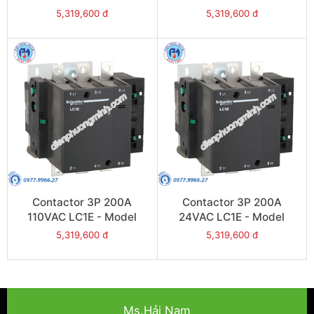
LC1E200Q6
LC1E200M6
5,319,600 đ
5,319,600 đ
Contactor 3P 200A
Contactor 3P 200A
110VAC LC1E - Model
24VAC LC1E - Model
LC1E200F6
LC1E200B6
5,319,600 đ
5,319,600 đ
Ms.Hải Nam