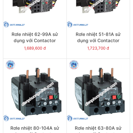
Rơle nhiệt 62-99A sử
Rơle nhiệt 51-81A sử
dụng với Contactor
dụng với Contactor
LC1E120-E160 - Model
LC1E120-E160 - Model
1,689,600 đ
1,723,700 đ
LRE481
LRE480
Rơle nhiệt 80-104A sử
Rơle nhiệt 63-80A sử