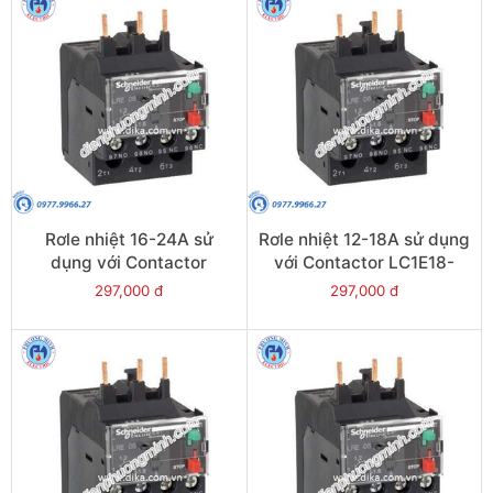
Rơle nhiệt 16-24A sử
Rơle nhiệt 12-18A sử dụng
dụng với Contactor
với Contactor LC1E18-
LC1E25-E38 - Model
E38 - Model LRE21
297,000 đ
297,000 đ
LRE22