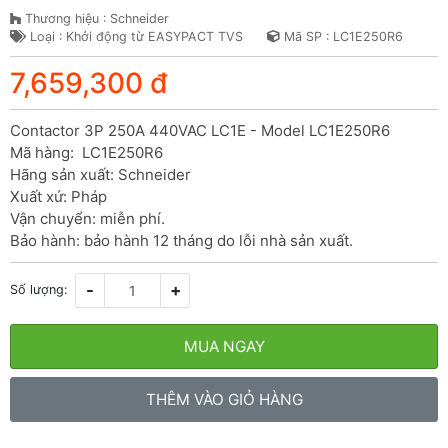
Thương hiệu : Schneider
Loại : Khởi động từ EASYPACT TVS
Mã SP : LC1E250R6
7,659,300 đ
Contactor 3P 250A 440VAC LC1E - Model LC1E250R6

Mã hàng:  LC1E250R6

Hãng sản xuất: Schneider

Xuất xứ: Pháp

Vận chuyển: miễn phí.

Bảo hành: bảo hành 12 tháng do lỗi nhà sản xuất.
-
+
Số lượng:
MUA NGAY
THÊM VÀO GIỎ HÀNG