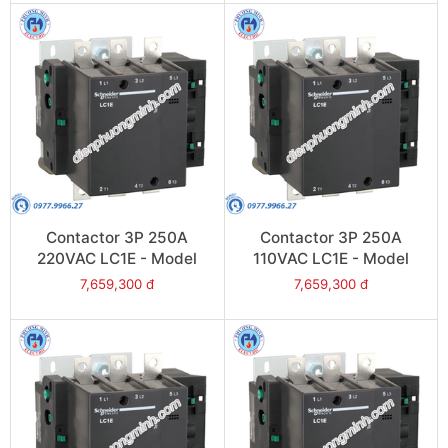
Contactor 3P 250A
Contactor 3P 250A
220VAC LC1E - Model
110VAC LC1E - Model
LC1E250M6
LC1E250F6
7,659,300 đ
7,659,300 đ