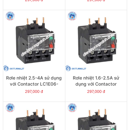
LRE12
Rơle nhiệt 2.5-4A sử dụng
Rơle nhiệt 1.6-2.5A sử
với Contactor LC1E06-
dụng với Contactor
E38 - Model LRE08
LC1E06-E38 - Model
297,000 đ
297,000 đ
LRE07