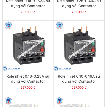
Rơle nhiệt 0.40-0.63A sử
Rơle nhiệt 0.25-0.40A sử
dụng với Contactor
dụng với Contactor
LC1E06-E38 - Model
LC1E06-E38 - Model
297,000 đ
297,000 đ
LRE04
LRE03
Rơle nhiệt 0.16-0.25A sử
Rơle nhiệt 0.10-0.16A sử
dụng với Contactor
dụng với Contactor
LC1E06-E38 - Model
LC1E06-E38 - Model
297,000 đ
297,000 đ
LRE02
LRE01