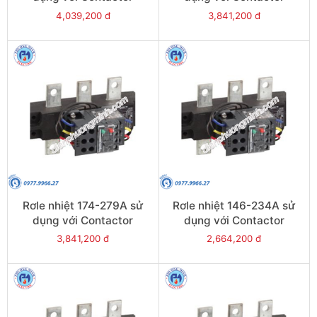
LC1E300-E400 - Model
LC1E250-E400 - Model
4,039,200 đ
3,841,200 đ
LRE487
LRE486
Rơle nhiệt 174-279A sử
Rơle nhiệt 146-234A sử
dụng với Contactor
dụng với Contactor
LC1E250-E400 - Model
LC1E250-E400 - Model
3,841,200 đ
2,664,200 đ
LRE485
LRE484