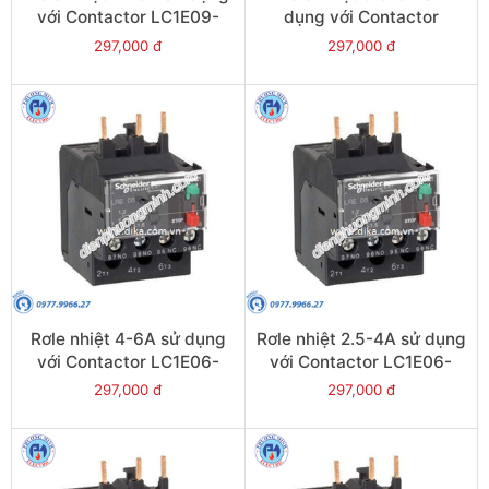
với Contactor LC1E09-
dụng với Contactor
E38 - Model LRE14
LC1E09-E38 - Model
297,000 đ
297,000 đ
LRE12
Rơle nhiệt 4-6A sử dụng
Rơle nhiệt 2.5-4A sử dụng
với Contactor LC1E06-
với Contactor LC1E06-
E38 - Model LRE10
E38 - Model LRE08
297,000 đ
297,000 đ