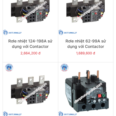
Rơle nhiệt 124-198A sử
Rơle nhiệt 62-99A sử
dụng với Contactor
dụng với Contactor
LC1E200 - Model LRE483
LC1E120-E160 - Model
2,664,200 đ
1,689,600 đ
LRE481