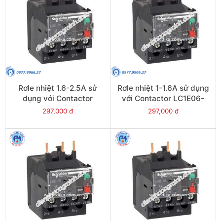
Rơle nhiệt 1.6-2.5A sử
Rơle nhiệt 1-1.6A sử dụng
dụng với Contactor
với Contactor LC1E06-
LC1E06-E38 - Model
E38 - Model LRE06
297,000 đ
297,000 đ
LRE07