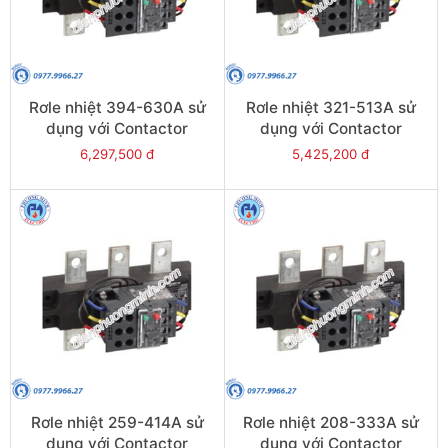
Rơle nhiệt 394-630A sử
Rơle nhiệt 321-513A sử
dụng với Contactor
dụng với Contactor
LC1E630 - Model LRE489
LC1E500 - Model LRE488
6,297,500 đ
5,425,200 đ
Rơle nhiệt 259-414A sử
Rơle nhiệt 208-333A sử
dụng với Contactor
dụng với Contactor