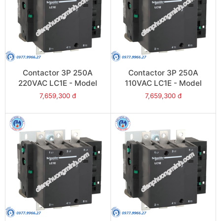
Contactor 3P 250A
Contactor 3P 250A
220VAC LC1E - Model
110VAC LC1E - Model
LC1E250M6
LC1E250F6
7,659,300 đ
7,659,300 đ