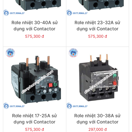
Rơle nhiệt 30-40A sử
Rơle nhiệt 23-32A sử
dụng với Contactor
dụng với Contactor
LC1E40-E95 - Model
LC1E40-E95 - Model
575,300 đ
575,300 đ
LRE355
LRE353
Rơle nhiệt 17-25A sử
Rơle nhiệt 30-38A sử
dụng với Contactor
dụng với Contactor
LC1E40-E95 - Model
LC1E38 - Model LRE35
575,300 đ
297,000 đ