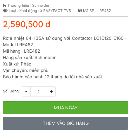
Thương hiệu : Schneider
Loại : Khởi động từ EASYPACT TVS
Mã SP : LRE482
2,590,500 đ
Rơle nhiệt 84-135A sử dụng với Contactor LC1E120-E160 - 
Model LRE482

Mã hàng:  LRE482

Hãng sản xuất: Schneider

Xuất xứ: Pháp

Vận chuyển: miễn phí.

Bảo hành: bảo hành 12 tháng do lỗi nhà sản xuất.
-
+
Số lượng:
MUA NGAY
THÊM VÀO GIỎ HÀNG