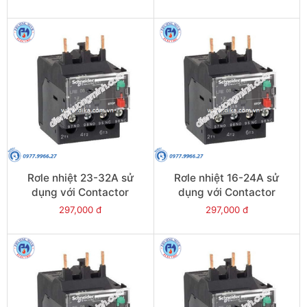
LRE322
Rơle nhiệt 23-32A sử
Rơle nhiệt 16-24A sử
dụng với Contactor
dụng với Contactor
LC1E25-E38 - Model
LC1E25-E38 - Model
297,000 đ
297,000 đ
LRE32
LRE22