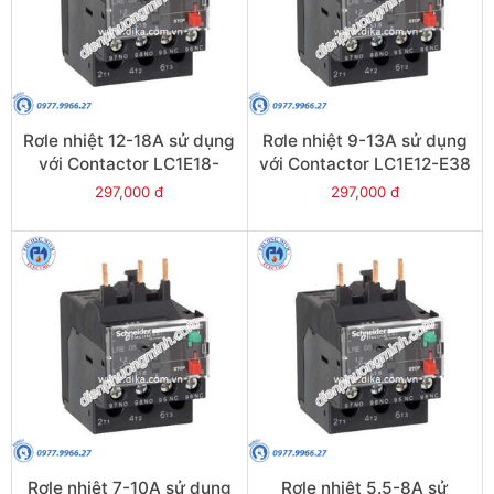
Rơle nhiệt 12-18A sử dụng
Rơle nhiệt 9-13A sử dụng
với Contactor LC1E18-
với Contactor LC1E12-E38
E38 - Model LRE21
- Model LRE16
297,000 đ
297,000 đ
Rơle nhiệt 7-10A sử dụng
Rơle nhiệt 5.5-8A sử