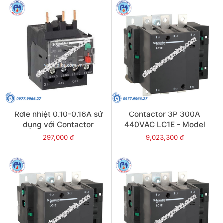
Rơle nhiệt 0.10-0.16A sử
Contactor 3P 300A
dụng với Contactor
440VAC LC1E - Model
LC1E06-E38 - Model
LC1E300R6
297,000 đ
9,023,300 đ
LRE01