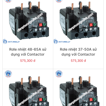
Rơle nhiệt 48-65A sử
Rơle nhiệt 37-50A sử
dụng với Contactor
dụng với Contactor
LC1E65-E95 - Model
LC1E50-E95 - Model
575,300 đ
575,300 đ
LRE359
LRE357