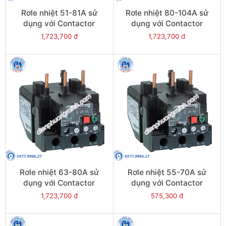
Rơle nhiệt 51-81A sử
Rơle nhiệt 80-104A sử
dụng với Contactor
dụng với Contactor
LC1E120-E160 - Model
LC1E95 - Model LRE365
1,723,700 đ
1,723,700 đ
LRE480
Rơle nhiệt 63-80A sử
Rơle nhiệt 55-70A sử
dụng với Contactor
dụng với Contactor
LC1E80-E95 - Model
LC1E80-E95 - Model
1,723,700 đ
575,300 đ
LRE363
LRE361