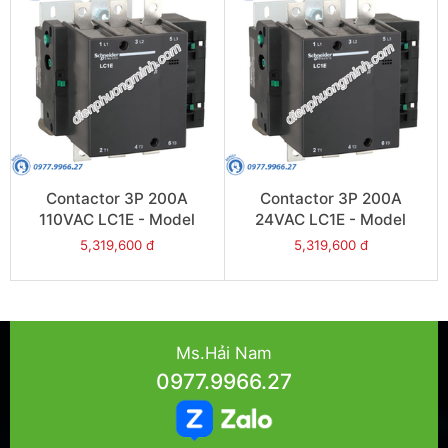
Contactor 3P 200A
Contactor 3P 200A
110VAC LC1E - Model
24VAC LC1E - Model
LC1E200F6
LC1E200B6
5,319,600 đ
5,319,600 đ
Ms.Hải Nam
0977.9966.27