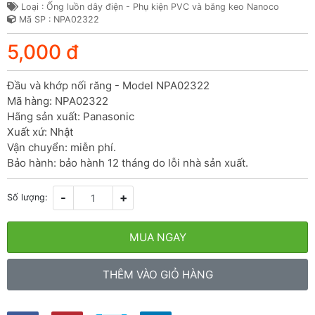
Loại : Ống luồn dây điện - Phụ kiện PVC và băng keo Nanoco
Mã SP : NPA02322
5,000 đ
Đầu và khớp nối răng - Model NPA02322

Mã hàng: NPA02322

Hãng sản xuất: Panasonic

Xuất xứ: Nhật

Vận chuyển: miễn phí.

Bảo hành: bảo hành 12 tháng do lỗi nhà sản xuất.
-
+
Số lượng:
MUA NGAY
THÊM VÀO GIỎ HÀNG