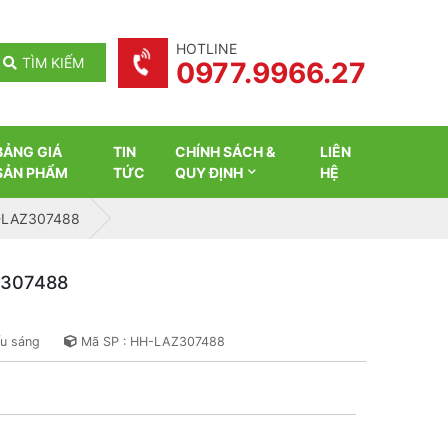
HOTLINE
TÌM KIẾM
0977.9966.27
BẢNG GIÁ
TIN
CHÍNH SÁCH &
LIÊN
SẢN PHẨM
TỨC
QUY ĐỊNH
HỆ
HH-LAZ307488
AZ307488
ếu sáng
Mã SP : HH-LAZ307488