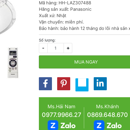
Mã hàng: HH-LAZ307488

Hãng sản xuất: Panasonic

Xuất xứ: Nhật

Vận chuyển: miễn phí.

Bảo hành: bảo hành 12 tháng do lỗi nhà sản 
Số lượng:
-
+
MUA NGAY
Ms.Hải Nam
Ms.Khánh
0977.9966.27
0869.648.670