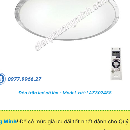
Đèn trần led cỡ lớn - Model HH-LAZ307488
ng Minh
! Để có mức giá ưu đãi tốt nhất dành cho Qu