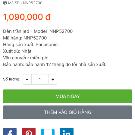
Mã SP : NNP52700
1,090,000 đ
Đèn trần led - Model  NNP52700

Mã hàng: NNP52700

Hãng sản xuất: Panasonic

Xuất xứ: Nhật

Vận chuyển: miễn phí.

Bảo hành: bảo hành 12 tháng do lỗi nhà sản xuất.
-
+
Số lượng:
MUA NGAY
THÊM VÀO GIỎ HÀNG