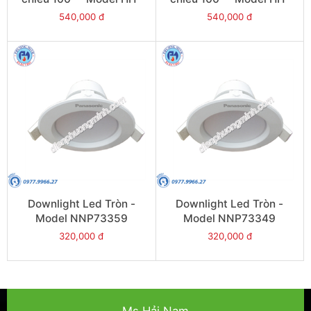
LD20501K19
LD40501K19
540,000 đ
540,000 đ
Downlight Led Tròn -
Downlight Led Tròn -
Model NNP73359
Model NNP73349
320,000 đ
320,000 đ
Ms.Hải Nam