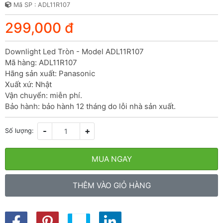
Mã SP : ADL11R107
299,000 đ
Downlight Led Tròn - Model ADL11R107

Mã hàng: ADL11R107

Hãng sản xuất: Panasonic

Xuất xứ: Nhật

Vận chuyển: miễn phí.

Bảo hành: bảo hành 12 tháng do lỗi nhà sản xuất.
-
+
Số lượng:
MUA NGAY
THÊM VÀO GIỎ HÀNG