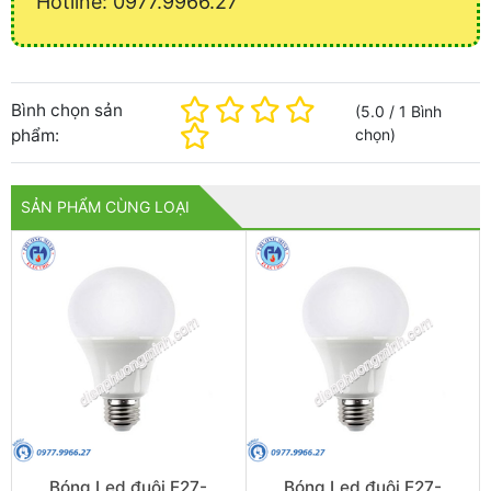
Hotline: 0977.9966.27
Bình chọn sản
(
5.0
/
1
Bình
phẩm:
chọn
)
SẢN PHẨM CÙNG LOẠI
Bóng Led đuôi E27-
Bóng Led đuôi E27-