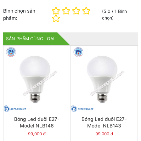
Bình chọn sản
(
5.0
/
1
Bình
phẩm:
chọn
)
SẢN PHẨM CÙNG LOẠI
Bóng Led đuôi E27-
Bóng Led đuôi E27-
Model NLB146
Model NLB143
99,000 đ
99,000 đ