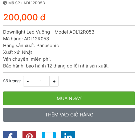
Mã SP : ADL12R053
200,000 đ
Downlight Led Vuông - Model ADL12R053

Mã hàng: ADL12R053

Hãng sản xuất: Panasonic

Xuất xứ: Nhật

Vận chuyển: miễn phí.

Bảo hành: bảo hành 12 tháng do lỗi nhà sản xuất.
-
+
Số lượng:
MUA NGAY
THÊM VÀO GIỎ HÀNG