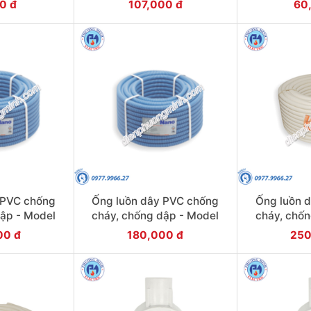
0 đ
107,000 đ
60
 PVC chống
Ống luồn dây PVC chống
Ống luồn 
dập - Model
cháy, chống dập - Model
cháy, chốn
0G
FRG16G
F
00 đ
180,000 đ
250