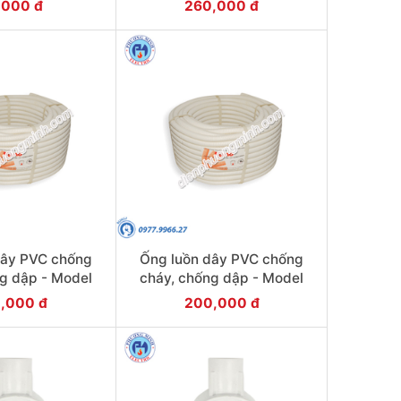
,000 đ
260,000 đ
dây PVC chống
Ống luồn dây PVC chống
g dập - Model
cháy, chống dập - Model
RG32W
FRG25W
,000 đ
200,000 đ