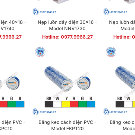
điện 40x18 -
Nẹp luồn dây điện 30x16 -
Nẹp luồn d
NV1740
Model NNV1730
Model
77.9966.27
Hotline: 0977.9966.27
Hotline: 
 điện PVC -
Băng keo cách điện PVC -
Băng keo c
KPC10
Model FKPT20
Mode