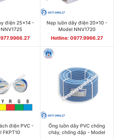
ây điện 25x14 -
Nẹp luồn dây điện 20x10 -
 NNV1725
Model NNV1720
0977.9966.27
Hotline: 0977.9966.27
ách điện PVC -
Ống luồn dây PVC chống
l FKPT10
cháy, chống dập - Model
FRG32GH