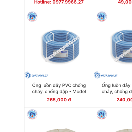
Hotline: 0977.9966.27
49,00
Ống luồn dây PVC chống
Ống luồn dây
cháy, chống dập - Model
cháy, chống 
FRG25GS
FRG2
265,000 đ
240,0