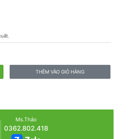
xuất.
THÊM VÀO GIỎ HÀNG
Ms.Thảo
0362.802.418