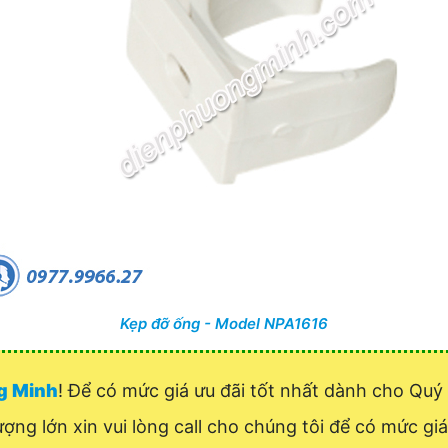
Kẹp đỡ ống - Model NPA1616
ng Minh
! Để có mức giá ưu đãi tốt nhất dành cho Q
ượng lớn xin vui lòng call cho chúng tôi để có mức giá