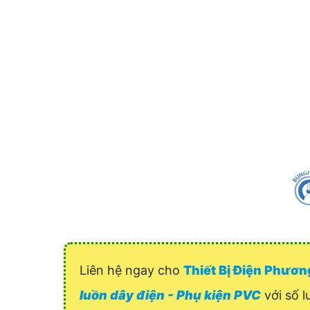
Liên hệ ngay cho
Thiết Bị Điện Phươ
luồn dây điện - Phụ kiện PVC
với số l