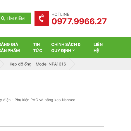
HOTLINE
TÌM KIẾM
0977.9966.27
BẢNG GIÁ
TIN
CHÍNH SÁCH &
LIÊN
SẢN PHẨM
TỨC
QUY ĐỊNH
HỆ
Kẹp đỡ ống - Model NPA1616
ây điện - Phụ kiện PVC và băng keo Nanoco