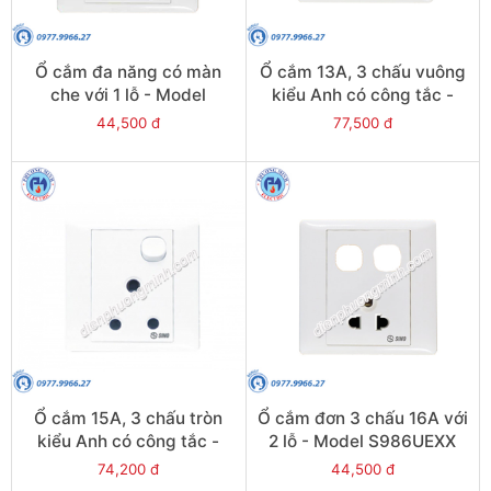
Ổ cắm đa năng có màn
Ổ cắm 13A, 3 chấu vuông
che với 1 lỗ - Model
kiểu Anh có công tắc -
S98UAMX
Model S9813S
44,500 đ
77,500 đ
Ổ cắm 15A, 3 chấu tròn
Ổ cắm đơn 3 chấu 16A với
kiểu Anh có công tắc -
2 lỗ - Model S986UEXX
Model S9815S
74,200 đ
44,500 đ