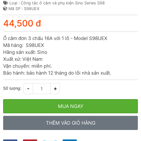
Loại : Công tắc ổ cắm và phụ kiện Sino Series S98
Mã SP : S98UEX
44,500 đ
Ổ cắm đơn 3 chấu 16A với 1 lỗ - Model S98UEX

Mã hàng:  S98UEX

Hãng sản xuất: Sino

Xuất xứ: Việt Nam

Vận chuyển: miễn phí.

Bảo hành: bảo hành 12 tháng do lỗi nhà sản xuất.
-
+
Số lượng:
MUA NGAY
THÊM VÀO GIỎ HÀNG