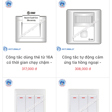
Công tắc dùng thẻ từ 16A
Công tắc tự động cảm
có thời gian chạy chậm -
ứng tia hồng ngoại -
Model S501
Model S98/XIR
317,000 đ
308,000 đ