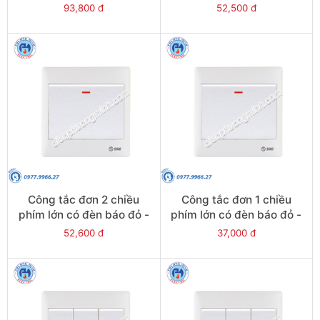
S982N2R
S982N1R
93,800 đ
52,500 đ
Công tắc đơn 2 chiều
Công tắc đơn 1 chiều
phím lớn có đèn báo đỏ -
phím lớn có đèn báo đỏ -
Model S981N2R
Model S981N1R
52,600 đ
37,000 đ