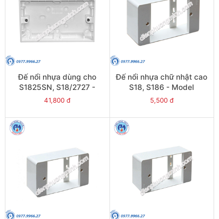
Đế nổi nhựa dùng cho
Đế nổi nhựa chữ nhật cao
S1825SN, S18/2727 -
S18, S186 - Model
Model ET238
CK157RH
41,800 đ
5,500 đ