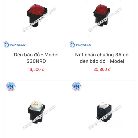
Đèn báo đỏ - Model
Nút nhấn chuông 3A có
S30NRD
đèn báo đỏ - Model
S30MBPN
16,500 đ
30,800 đ