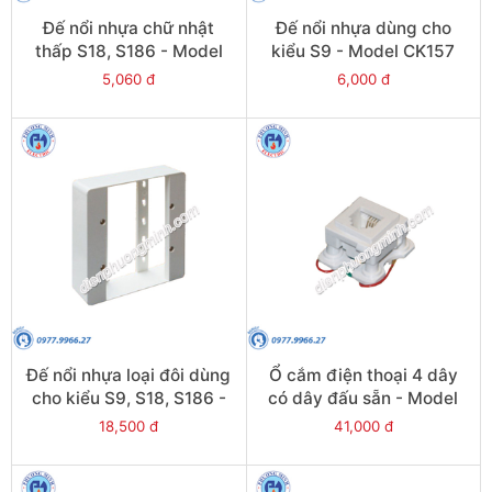
Đế nổi nhựa chữ nhật
Đế nổi nhựa dùng cho
thấp S18, S186 - Model
kiểu S9 - Model CK157
CK157RL
5,060 đ
6,000 đ
Đế nổi nhựa loại đôi dùng
Ổ cắm điện thoại 4 dây
cho kiểu S9, S18, S186 -
có dây đấu sẵn - Model
Model CK157/D
S30RJ40/W
18,500 đ
41,000 đ