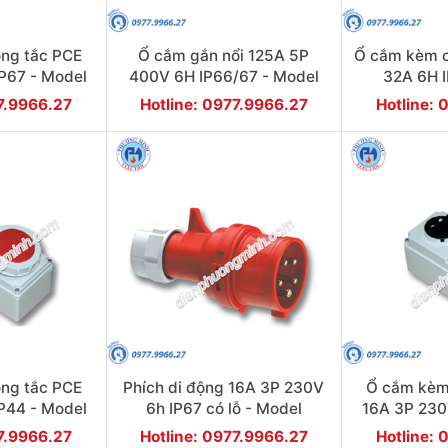
ng tắc PCE
Ổ cắm gắn nổi 125A 5P
Ổ cắm kèm c
P67 - Model
400V 6H IP66/67 - Model
32A 6H I
2-6
F645-6
F6
77.9966.27
Hotline: 0977.9966.27
Hotline: 
ng tắc PCE
Phích di động 16A 3P 230V
Ổ cắm kèm
P44 - Model
6h IP67 có lỗ - Model
16A 3P 230
3-6
F61132-6K
F6
77.9966.27
Hotline: 0977.9966.27
Hotline: 