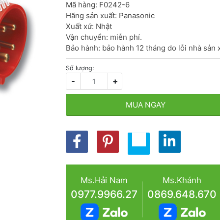
Mã hàng: F0242-6

Hãng sản xuất: Panasonic

Xuất xứ: Nhật

Vận chuyển: miễn phí.

Bảo hành: bảo hành 12 tháng do lỗi nhà sản 
Số lượng:
-
+
MUA NGAY
Ms.Hải Nam
Ms.Khánh
0977.9966.27
0869.648.670