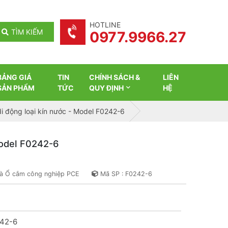
HOTLINE
TÌM KIẾM
0977.9966.27
BẢNG GIÁ
TIN
CHÍNH SÁCH &
LIÊN
SẢN PHẨM
TỨC
QUY ĐỊNH
HỆ
i động loại kín nước - Model F0242-6
Model F0242-6
và Ổ cắm công nghiệp PCE
Mã SP : F0242-6
42-6
