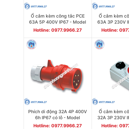
Ổ cắm kèm công tắc PCE
Ổ cắm kèm cô
63A 5P 400V IP67 - Model
63A 3P 230V I
F75352-6
F7533
Hotline: 0977.9966.27
Hotline: 09
Phích di động 32A 4P 400V
Ổ cắm kèm cô
6h IP67 có lỗ - Model
32A 3P 230V I
F61242-6K
F612
Hotline: 0977.9966.27
Hotline: 09