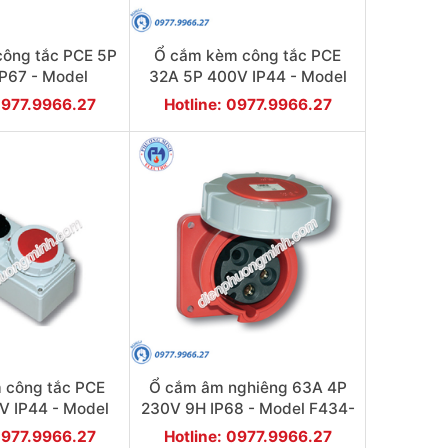
ông tắc PCE 5P
Ổ cắm kèm công tắc PCE
P67 - Model
32A 5P 400V IP44 - Model
1252-6
F6125-6
0977.9966.27
Hotline: 0977.9966.27
 công tắc PCE
Ổ cắm âm nghiêng 63A 4P
V IP44 - Model
230V 9H IP68 - Model F434-
113-6
9
0977.9966.27
Hotline: 0977.9966.27