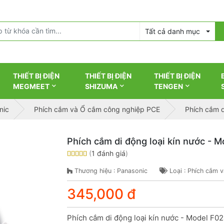
Tất cả danh mục
THIẾT BỊ ĐIỆN
THIẾT BỊ ĐIỆN
THIẾT BỊ ĐIỆN
MEGMEET
SHIZUMA
TENGEN
nic
Phích cắm và Ổ cắm công nghiệp PCE
Phích cắm d
Phích cắm di động loại kín nước - 
(
1 đánh giá
)
Thương hiệu : Panasonic
Loại : Phích cắm 
345,000 đ
Phích cắm di động loại kín nước - Model F02