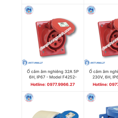
Ổ cắm âm nghiêng 32A 5P
Ổ cắm âm ngh
6H, IP67 - Model F4252-
230V, 6H, IP
6F78
F4232-
Hotline: 0977.9966.27
Hotline: 09