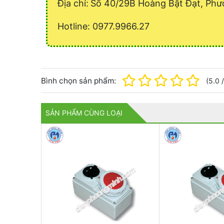
Địa chỉ:
Số 40/29B Hoàng Bật Đạt, Phư
Hotline: 0977.9966.27
Bình chọn sản phẩm:
(
5.0
SẢN PHẨM CÙNG LOẠI