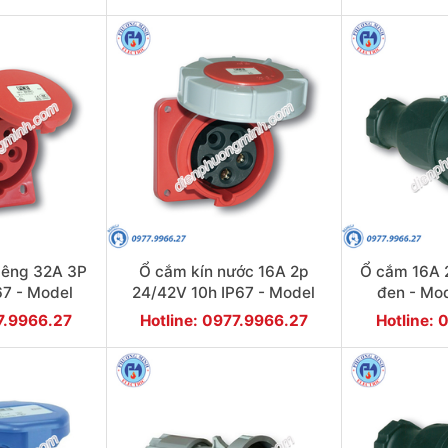
iêng 32A 3P
Ổ cắm kín nước 16A 2p
Ổ cắm 16A 2
67 - Model
24/42V 10h IP67 - Model
đen - Mo
6F78
F3822-10FT9V
77.9966.27
Hotline: 0977.9966.27
Hotline: 