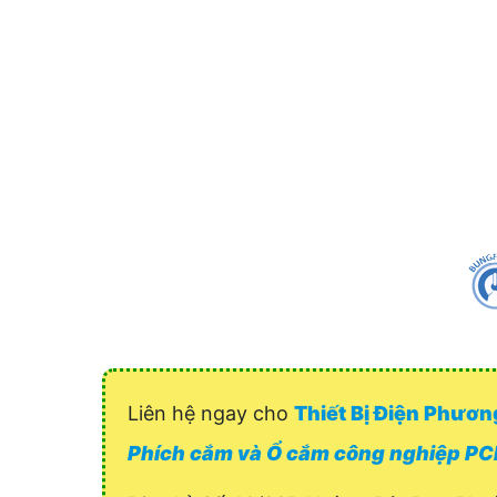
Liên hệ ngay cho
Thiết Bị Điện Phươ
Phích cắm và Ổ cắm công nghiệp PC