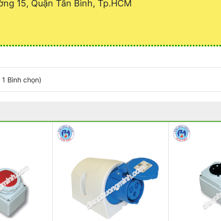
ờng 15, Quận Tân Bình, Tp.HCM
/
1
Bình chọn
)