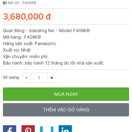
Mã SP : F409KB
3,680,000 đ
Quạt đứng - standing fan - Model F409KB

Mã hàng:  F409KB

Hãng sản xuất: Panasonic

Xuất xứ: Nhật

Vận chuyển: miễn phí.

Bảo hành: bảo hành 12 tháng do lỗi nhà sản xuất.
-
+
Số lượng:
MUA NGAY
THÊM VÀO GIỎ HÀNG