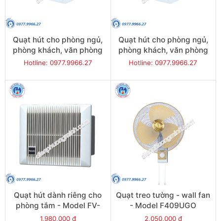
Quạt hút cho phòng ngủ,
Quạt hút cho phòng ngủ,
phòng khách, văn phòng
phòng khách, văn phòng
có ống gió - Model FV-
có ống gió - Model FV-
Hotline: 0977.9966.27
Hotline: 0977.9966.27
24CU8
17CU8
Quạt hút dành riêng cho
Quạt treo tường - wall fan
phòng tắm - Model FV-
- Model F409UGO
10BAT1
1,980,000 đ
2,050,000 đ