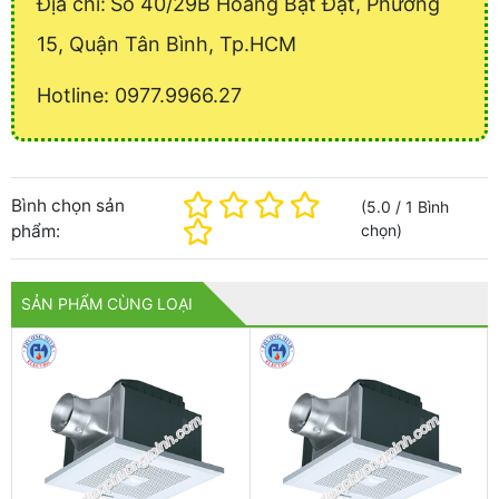
Địa chỉ:
Số 40/29B Hoàng Bật Đạt, Phường
15, Quận Tân Bình, Tp.HCM
Hotline: 0977.9966.27
Bình chọn sản
(
5.0
/
1
Bình
phẩm:
chọn
)
SẢN PHẨM CÙNG LOẠI