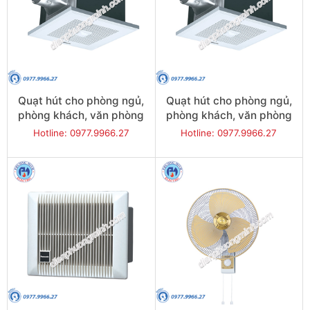
Quạt hút cho phòng ngủ,
Quạt hút cho phòng ngủ,
phòng khách, văn phòng
phòng khách, văn phòng
có ống gió - Model FV-
có ống gió - Model FV-
Hotline: 0977.9966.27
Hotline: 0977.9966.27
24CU8
17CU8