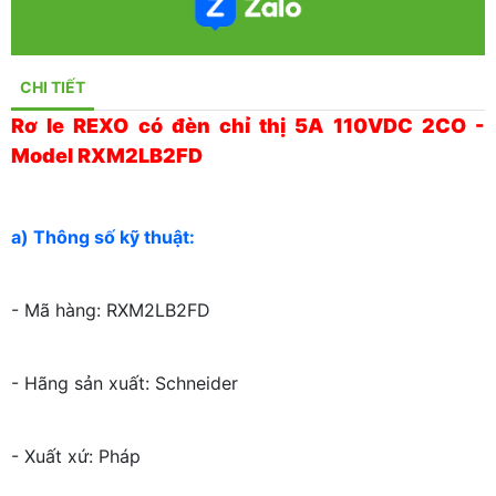
CHI TIẾT
Rơ le REXO có đèn chỉ thị 5A 110VDC 2CO -
Model RXM2LB2FD
a) Thông số kỹ thuật:
- Mã hàng: RXM2LB2FD
- Hãng sản xuất: Schneider
- Xuất xứ: Pháp