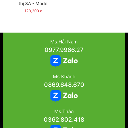
thị 3A - Model
RXM4LB1JD
123,200 đ
Ms.Hải Nam
0977.9966.27
Ms.Khánh
0869.648.670
Ms.Thảo
0362.802.418