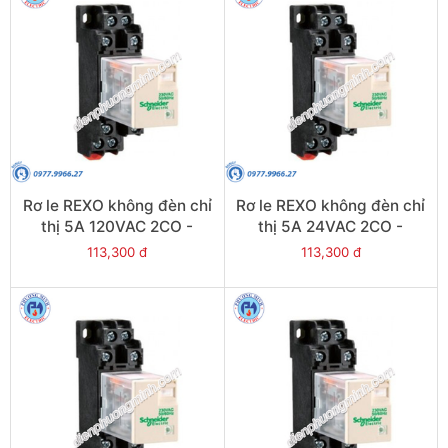
Rơ le REXO không đèn chỉ
Rơ le REXO không đèn chỉ
thị 5A 120VAC 2CO -
thị 5A 24VAC 2CO -
Model RXM2LB1F7
Model RXM2LB1B7
113,300 đ
113,300 đ