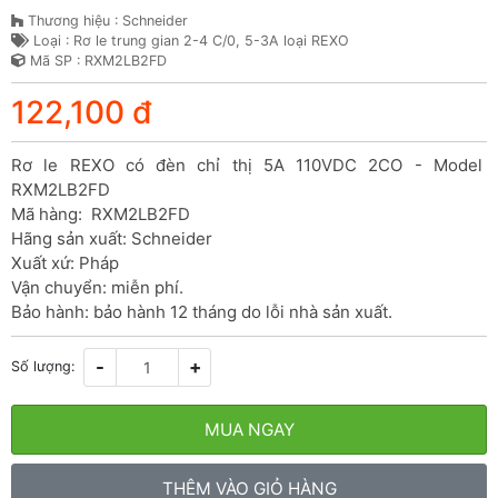
Thương hiệu : Schneider
Loại : Rơ le trung gian 2-4 C/0, 5-3A loại REXO
Mã SP : RXM2LB2FD
122,100 đ
Rơ le REXO có đèn chỉ thị 5A 110VDC 2CO - Model 
RXM2LB2FD

Mã hàng:  RXM2LB2FD

Hãng sản xuất: Schneider

Xuất xứ: Pháp

Vận chuyển: miễn phí.

Bảo hành: bảo hành 12 tháng do lỗi nhà sản xuất.
-
+
Số lượng:
MUA NGAY
THÊM VÀO GIỎ HÀNG