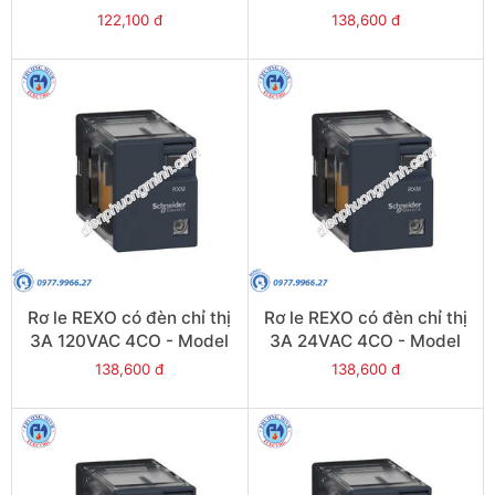
RXM2LB2JD
RXM4LB2P7
122,100 đ
138,600 đ
Rơ le REXO có đèn chỉ thị
Rơ le REXO có đèn chỉ thị
3A 120VAC 4CO - Model
3A 24VAC 4CO - Model
RXM4LB2F7
RXM4LB2B7
138,600 đ
138,600 đ