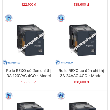
RXM2LB2JD
RXM4LB2P7
122,100 đ
138,600 đ
Rơ le REXO có đèn chỉ thị
Rơ le REXO có đèn chỉ thị
3A 120VAC 4CO - Model
3A 24VAC 4CO - Model
RXM4LB2F7
RXM4LB2B7
138,600 đ
138,600 đ