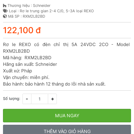
Thương hiệu : Schneider
Loại : Rơ le trung gian 2-4 C/0, 5-3A loại REXO
Mã SP : RXM2LB2BD
122,100 đ
Rơ le REXO có đèn chỉ thị 5A 24VDC 2CO - Model 
RXM2LB2BD

Mã hàng:  RXM2LB2BD

Hãng sản xuất: Schneider

Xuất xứ: Pháp

Vận chuyển: miễn phí.

Bảo hành: bảo hành 12 tháng do lỗi nhà sản xuất.
-
+
Số lượng:
MUA NGAY
THÊM VÀO GIỎ HÀNG