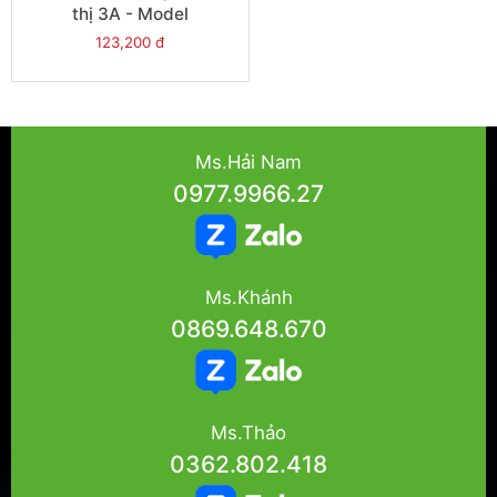
thị 3A - Model
RXM4LB1JD
123,200 đ
Ms.Hải Nam
0977.9966.27
Ms.Khánh
0869.648.670
Ms.Thảo
0362.802.418