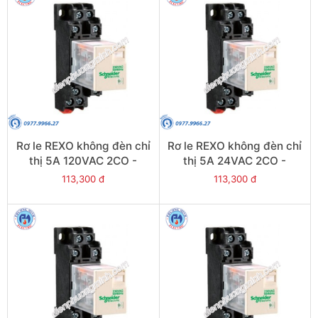
Rơ le REXO không đèn chỉ
Rơ le REXO không đèn chỉ
thị 5A 120VAC 2CO -
thị 5A 24VAC 2CO -
Model RXM2LB1F7
Model RXM2LB1B7
113,300 đ
113,300 đ