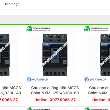
/
1
Bình chọn
)
g giật MCCB
Cầu dao chống giật MCCB
Cầu dao ch
5S/3300-40
Chint NXM-125S/3300-80
Chint NXM-
 3P
25KA 3P
25
77.9966.27
Hotline: 0977.9966.27
Hotline: 