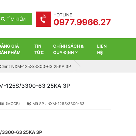
HOTLINE
TÌM KIẾM
0977.9966.27
BẢNG GIÁ
TIN
CHÍNH SÁCH &
LIÊN
SẢN PHẨM
TỨC
QUY ĐỊNH
HỆ
 Chint NXM-125S/3300-63 25KA 3P
XM-125S/3300-63 25KA 3P
giật (MCCB)
Mã SP : NXM-125S/3300-63
S/3300-63 25KA 3P