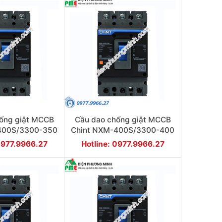
ống giật MCCB
Cầu dao chống giật MCCB
400S/3300-350
Chint NXM-400S/3300-400
KA 3P
50KA 3P
0977.9966.27
Hotline: 0977.9966.27