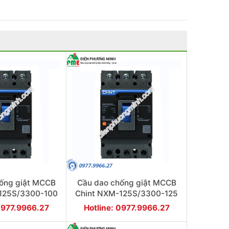
ống giật MCCB
Cầu dao chống giật MCCB
125S/3300-100
Chint NXM-125S/3300-125
KA 3P
25KA 3P
0977.9966.27
Hotline: 0977.9966.27