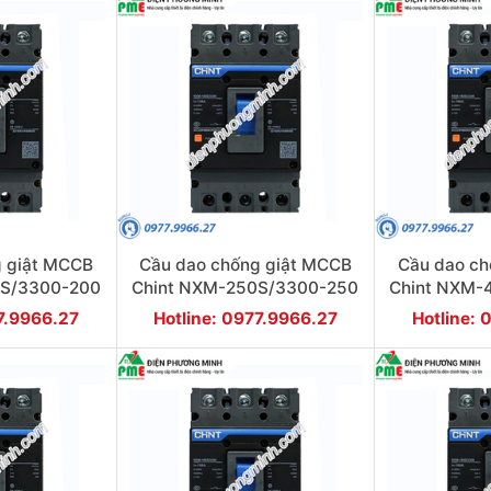
g giật MCCB
Cầu dao chống giật MCCB
Cầu dao ch
0S/3300-200
Chint NXM-250S/3300-250
Chint NXM-
 3P
35KA 3P
50
77.9966.27
Hotline: 0977.9966.27
Hotline: 