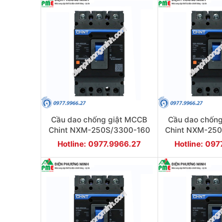
Cầu dao chống giật MCCB
Cầu dao chốn
Chint NXM-250S/3300-160
Chint NXM-25
35KA 3P
35KA
Hotline: 0977.9966.27
Hotline: 09