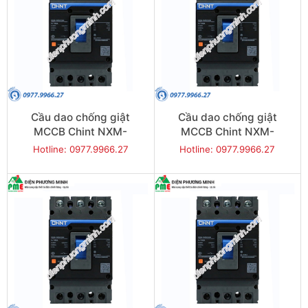
Cầu dao chống giật
Cầu dao chống giật
MCCB Chint NXM-
MCCB Chint NXM-
125S/3300-100 25KA 3P
125S/3300-125 25KA 3P
Hotline: 0977.9966.27
Hotline: 0977.9966.27