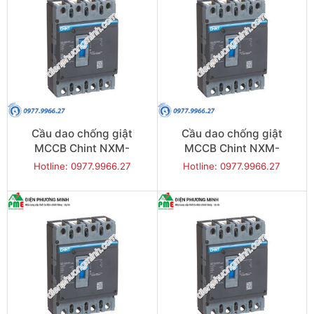
Cầu dao chống giật
Cầu dao chống giật
MCCB Chint NXM-
MCCB Chint NXM-
250S/4300-250 35KA 4P
400S/4300-350 50KA 4P
Hotline: 0977.9966.27
Hotline: 0977.9966.27