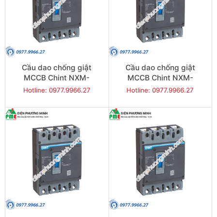
Cầu dao chống giật
Cầu dao chống giật
MCCB Chint NXM-
MCCB Chint NXM-
125S/4300-63 25KA 4P
125S/4300-80 25KA 4P
Hotline: 0977.9966.27
Hotline: 0977.9966.27