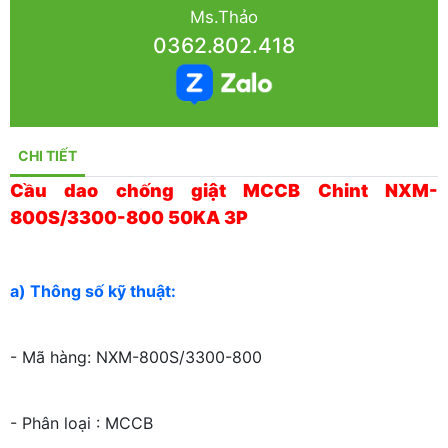
Ms.Thảo
0362.802.418
CHI TIẾT
Cầu dao chống giật MCCB Chint NXM-
800S/3300-800 50KA 3P
a) Thông số kỹ thuật:
- Mã hàng: NXM-800S/3300-800
- Phân loại : MCCB