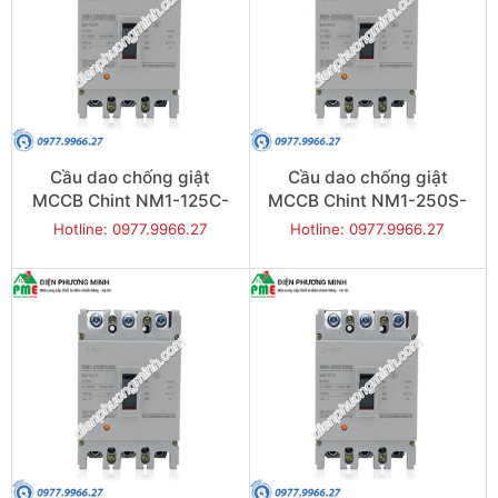
Cầu dao chống giật
Cầu dao chống giật
MCCB Chint NM1-125C-
MCCB Chint NM1-250S-
125 20KA 3P
160 25KA 3P
Hotline: 0977.9966.27
Hotline: 0977.9966.27