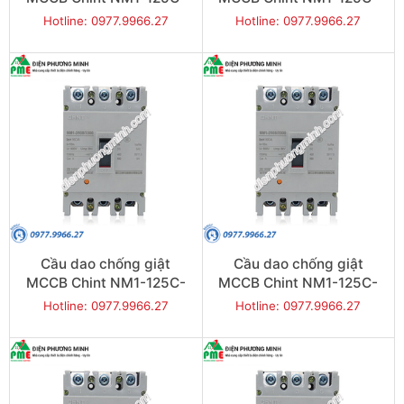
50 20KA 3P
63 20KA 3P
Hotline: 0977.9966.27
Hotline: 0977.9966.27
Cầu dao chống giật
Cầu dao chống giật
MCCB Chint NM1-125C-
MCCB Chint NM1-125C-
80 20KA 3P
100 20KA 3P
Hotline: 0977.9966.27
Hotline: 0977.9966.27