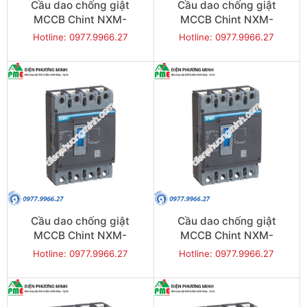
Cầu dao chống giật
Cầu dao chống giật
MCCB Chint NXM-
MCCB Chint NXM-
125S/4300-100 25KA 4P
125S/4300-125 25KA 4P
Hotline: 0977.9966.27
Hotline: 0977.9966.27
Cầu dao chống giật
Cầu dao chống giật
MCCB Chint NXM-
MCCB Chint NXM-
250S/4300-160 35KA 4P
250S/4300-200 35KA 4P
Hotline: 0977.9966.27
Hotline: 0977.9966.27