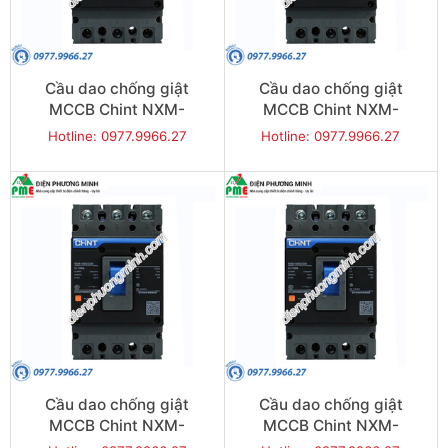
Cầu dao chống giật
Cầu dao chống giật
MCCB Chint NXM-
MCCB Chint NXM-
630S/3300-630 50KA 3P
1000S/3300-1000 50KA
Hotline: 0977.9966.27
Hotline: 0977.9966.27
3P
Cầu dao chống giật
Cầu dao chống giật
MCCB Chint NXM-
MCCB Chint NXM-
1600S/3300-1250 50KA
1600S/3300-1600 50KA