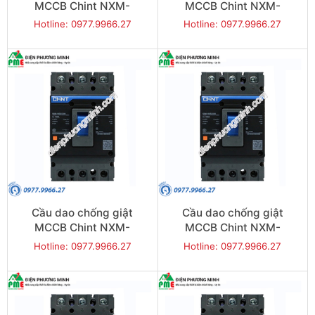
MCCB Chint NXM-
MCCB Chint NXM-
125S/3300-25 25KA 3P
125S/3300-40 25KA 3P
Hotline: 0977.9966.27
Hotline: 0977.9966.27
Cầu dao chống giật
Cầu dao chống giật
MCCB Chint NXM-
MCCB Chint NXM-
125S/3300-63 25KA 3P
125S/3300-80 25KA 3P
Hotline: 0977.9966.27
Hotline: 0977.9966.27