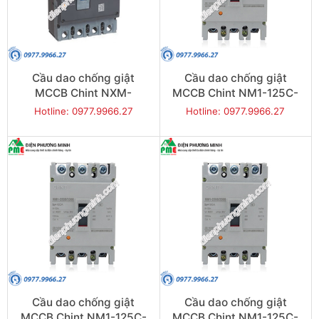
Cầu dao chống giật
Cầu dao chống giật
MCCB Chint NXM-
MCCB Chint NM1-125C-
1600S/4300-1600 50KA
40 20KA 3P
Hotline: 0977.9966.27
Hotline: 0977.9966.27
4P
Cầu dao chống giật
Cầu dao chống giật
MCCB Chint NM1-125C-
MCCB Chint NM1-125C-