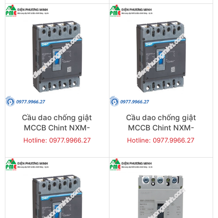
Cầu dao chống giật
Cầu dao chống giật
MCCB Chint NXM-
MCCB Chint NXM-
1000S/4300-1000 50KA
1600S/4300-1250 50KA
Hotline: 0977.9966.27
Hotline: 0977.9966.27
4P
4P