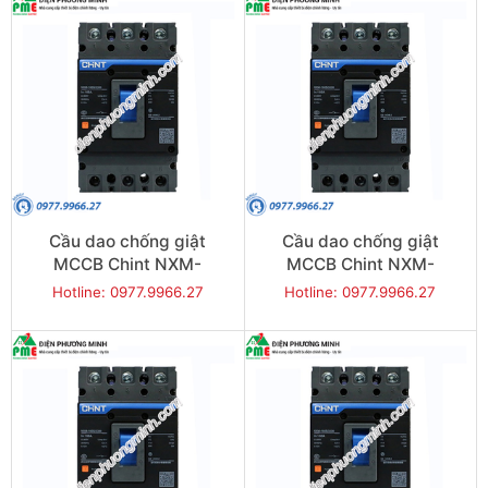
Cầu dao chống giật
Cầu dao chống giật
MCCB Chint NXM-
MCCB Chint NXM-
400S/3300-400 50KA 3P
630S/3300-500 50KA 3P
Hotline: 0977.9966.27
Hotline: 0977.9966.27