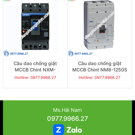
Cầu dao chống giật
Cầu dao chống giật
MCCB Chint NXM-
MCCB Chint NM8-1250S
400S/3300-315 50KA 3P
50KA 3P
Hotline: 0977.9966.27
Hotline: 0977.9966.27
Ms.Hải Nam
0977.9966.27