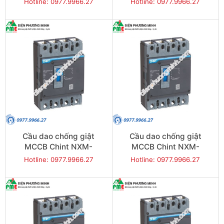
Hotline: 0977.9966.27
Hotline: 0977.9966.27
3P
3P
Cầu dao chống giật
Cầu dao chống giật
MCCB Chint NXM-
MCCB Chint NXM-
125S/4300-25 25KA 4P
125S/4300-40 25KA 4P
Hotline: 0977.9966.27
Hotline: 0977.9966.27