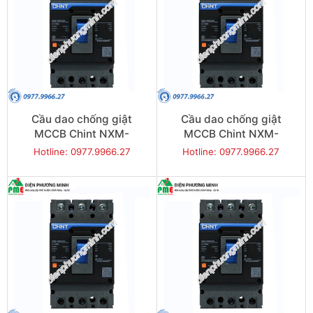
Cầu dao chống giật
Cầu dao chống giật
MCCB Chint NXM-
MCCB Chint NXM-
125S/3300-100 25KA 3P
125S/3300-125 25KA 3P
Hotline: 0977.9966.27
Hotline: 0977.9966.27