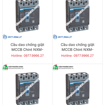
Cầu dao chống giật
Cầu dao chống giật
MCCB Chint NXM-
MCCB Chint NXM-
250S/4300-250 35KA 4P
400S/4300-350 50KA 4P
Hotline: 0977.9966.27
Hotline: 0977.9966.27