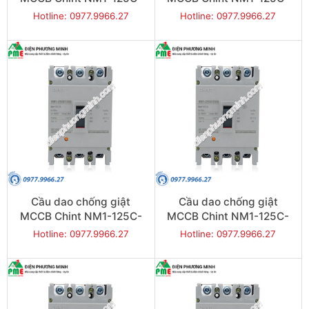
50 20KA 3P
63 20KA 3P
Hotline: 0977.9966.27
Hotline: 0977.9966.27
Cầu dao chống giật
Cầu dao chống giật
MCCB Chint NM1-125C-
MCCB Chint NM1-125C-
80 20KA 3P
100 20KA 3P
Hotline: 0977.9966.27
Hotline: 0977.9966.27