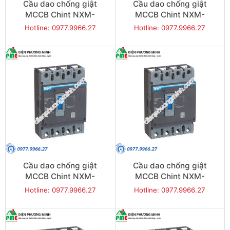
Cầu dao chống giật
Cầu dao chống giật
MCCB Chint NXM-
MCCB Chint NXM-
125S/4300-100 25KA 4P
125S/4300-125 25KA 4P
Hotline: 0977.9966.27
Hotline: 0977.9966.27
Cầu dao chống giật
Cầu dao chống giật
MCCB Chint NXM-
MCCB Chint NXM-
250S/4300-160 35KA 4P
250S/4300-200 35KA 4P
Hotline: 0977.9966.27
Hotline: 0977.9966.27