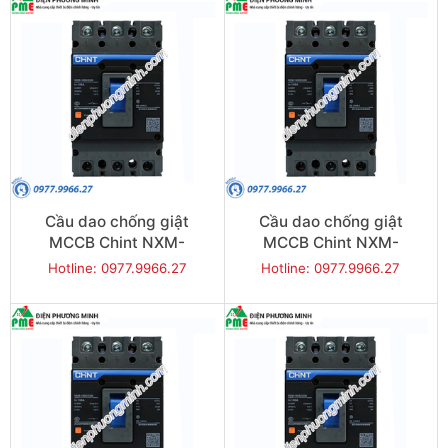
Cầu dao chống giật
Cầu dao chống giật
MCCB Chint NXM-
MCCB Chint NXM-
400S/3300-400 50KA 3P
630S/3300-500 50KA 3P
Hotline: 0977.9966.27
Hotline: 0977.9966.27