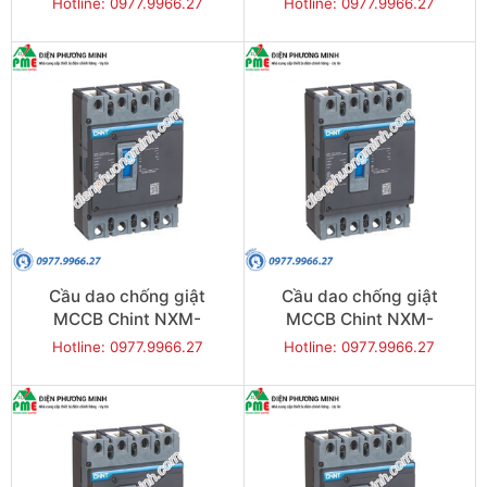
Hotline: 0977.9966.27
Hotline: 0977.9966.27
3P
3P
Cầu dao chống giật
Cầu dao chống giật
MCCB Chint NXM-
MCCB Chint NXM-
125S/4300-25 25KA 4P
125S/4300-40 25KA 4P
Hotline: 0977.9966.27
Hotline: 0977.9966.27