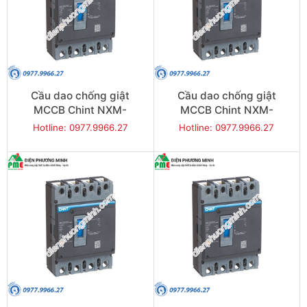
Cầu dao chống giật
Cầu dao chống giật
MCCB Chint NXM-
MCCB Chint NXM-
125S/4300-63 25KA 4P
125S/4300-80 25KA 4P
Hotline: 0977.9966.27
Hotline: 0977.9966.27