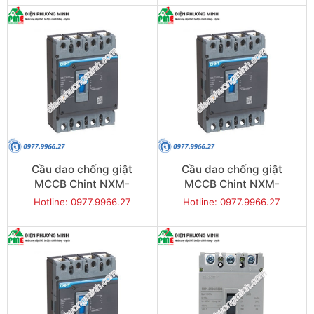
Cầu dao chống giật
Cầu dao chống giật
MCCB Chint NXM-
MCCB Chint NXM-
1000S/4300-1000 50KA
1600S/4300-1250 50KA
Hotline: 0977.9966.27
Hotline: 0977.9966.27
4P
4P