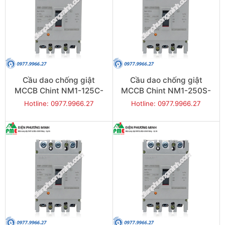
Cầu dao chống giật
Cầu dao chống giật
MCCB Chint NM1-125C-
MCCB Chint NM1-250S-
125 20KA 3P
160 25KA 3P
Hotline: 0977.9966.27
Hotline: 0977.9966.27