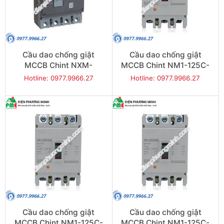
Cầu dao chống giật
Cầu dao chống giật
MCCB Chint NXM-
MCCB Chint NM1-125C-
1600S/4300-1600 50KA
40 20KA 3P
Hotline: 0977.9966.27
Hotline: 0977.9966.27
4P
Cầu dao chống giật
Cầu dao chống giật
MCCB Chint NM1-125C-
MCCB Chint NM1-125C-