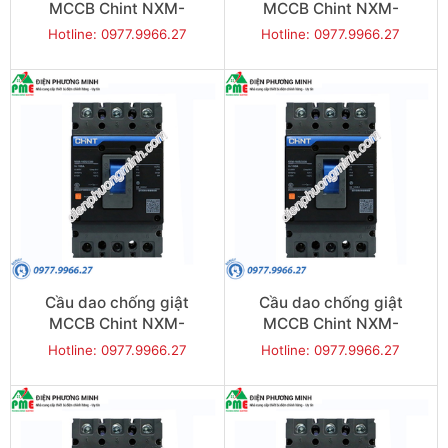
MCCB Chint NXM-
MCCB Chint NXM-
125S/3300-25 25KA 3P
125S/3300-40 25KA 3P
Hotline: 0977.9966.27
Hotline: 0977.9966.27
Cầu dao chống giật
Cầu dao chống giật
MCCB Chint NXM-
MCCB Chint NXM-
125S/3300-63 25KA 3P
125S/3300-80 25KA 3P
Hotline: 0977.9966.27
Hotline: 0977.9966.27