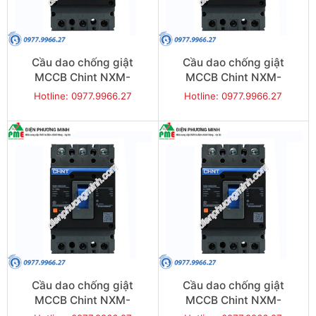
Cầu dao chống giật
Cầu dao chống giật
MCCB Chint NXM-
MCCB Chint NXM-
630S/3300-630 50KA 3P
800S/3300-800 50KA 3P
Hotline: 0977.9966.27
Hotline: 0977.9966.27
Cầu dao chống giật
Cầu dao chống giật
MCCB Chint NXM-
MCCB Chint NXM-
1000S/3300-1000 50KA
1600S/3300-1250 50KA