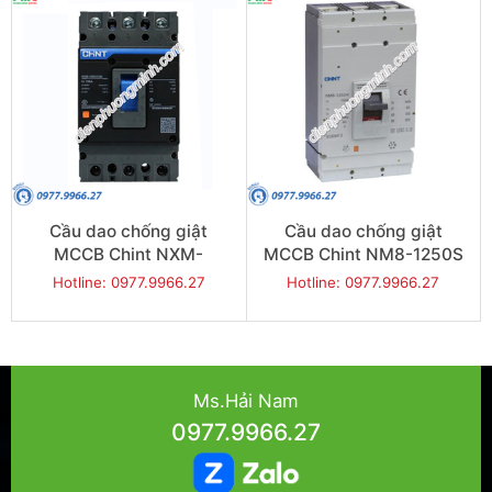
Cầu dao chống giật
Cầu dao chống giật
MCCB Chint NXM-
MCCB Chint NM8-1250S
400S/3300-315 50KA 3P
50KA 3P
Hotline: 0977.9966.27
Hotline: 0977.9966.27
Ms.Hải Nam
0977.9966.27