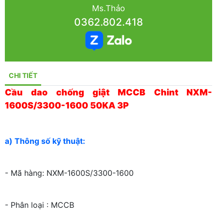
Ms.Thảo
0362.802.418
CHI TIẾT
Cầu dao chống giật MCCB Chint NXM-
1600S/3300-1600 50KA 3P
a) Thông số kỹ thuật:
- Mã hàng: NXM-1600S/3300-1600
- Phân loại : MCCB