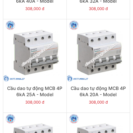
6kA 40A - Model
6kA 32A - Model
PS45S/C4040
PS45S/C4032
308,000 đ
308,000 đ
Cầu dao tự động MCB 4P
Cầu dao tự động MCB 4P
6kA 25A - Model
6kA 20A - Model
PS45S/C4025
PS45S/C4020
308,000 đ
308,000 đ