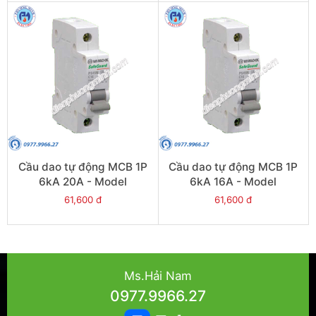
Cầu dao tự động MCB 1P
Cầu dao tự động MCB 1P
6kA 20A - Model
6kA 16A - Model
PS45S/C1020
PS45S/C1016
61,600 đ
61,600 đ
Ms.Hải Nam
0977.9966.27