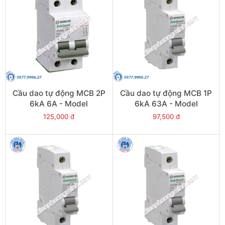
Cầu dao tự động MCB 2P
Cầu dao tự động MCB 1P
6kA 6A - Model
6kA 63A - Model
PS45S/C2006
PS45S/C1063
125,000 đ
97,500 đ