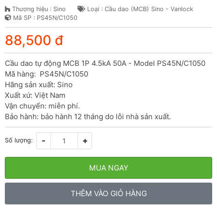
Thương hiệu : Sino
Loại : Cầu dao (MCB) Sino - Vanlock
Mã SP : PS45N/C1050
88,500 đ
Cầu dao tự động MCB 1P 4.5kA 50A - Model PS45N/C1050

Mã hàng:  PS45N/C1050

Hãng sản xuất: Sino

Xuất xứ: Việt Nam

Vận chuyển: miễn phí.

Bảo hành: bảo hành 12 tháng do lỗi nhà sản xuất.
-
+
Số lượng:
MUA NGAY
THÊM VÀO GIỎ HÀNG