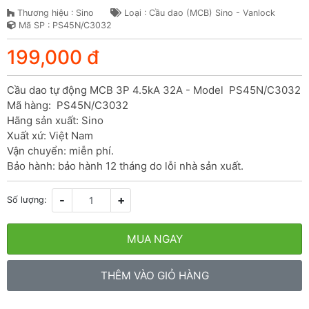
Thương hiệu : Sino
Loại : Cầu dao (MCB) Sino - Vanlock
Mã SP : PS45N/C3032
199,000 đ
Cầu dao tự động MCB 3P 4.5kA 32A - Model  PS45N/C3032

Mã hàng:  PS45N/C3032

Hãng sản xuất: Sino

Xuất xứ: Việt Nam

Vận chuyển: miễn phí.

Bảo hành: bảo hành 12 tháng do lỗi nhà sản xuất.
-
+
Số lượng:
MUA NGAY
THÊM VÀO GIỎ HÀNG