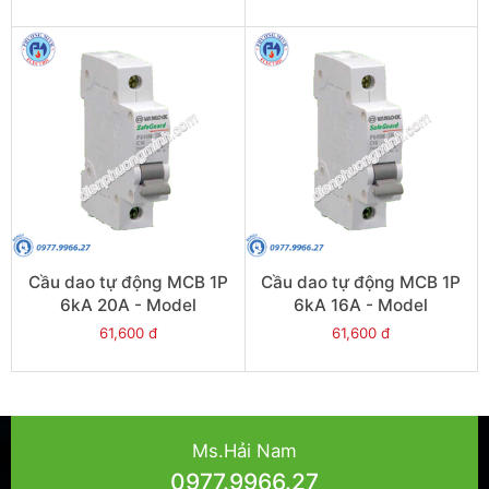
Cầu dao tự động MCB 1P
Cầu dao tự động MCB 1P
6kA 20A - Model
6kA 16A - Model
PS45S/C1020
PS45S/C1016
61,600 đ
61,600 đ
Ms.Hải Nam
0977.9966.27