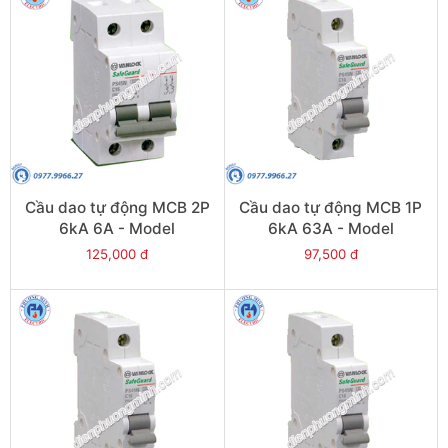
Cầu dao tự động MCB 2P
Cầu dao tự động MCB 1P
6kA 6A - Model
6kA 63A - Model
PS45S/C2006
PS45S/C1063
125,000 đ
97,500 đ