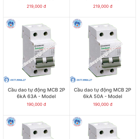
PS45S/C3010
PS45S/C3006
219,000 đ
219,000 đ
Cầu dao tự động MCB 2P
Cầu dao tự động MCB 2P
6kA 63A - Model
6kA 50A - Model
PS45S/C2063
PS45S/C2050
190,000 đ
190,000 đ