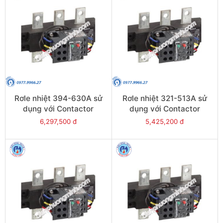
Rơle nhiệt 394-630A sử
Rơle nhiệt 321-513A sử
dụng với Contactor
dụng với Contactor
LC1E630 - Model LRE489
LC1E500 - Model LRE488
6,297,500 đ
5,425,200 đ