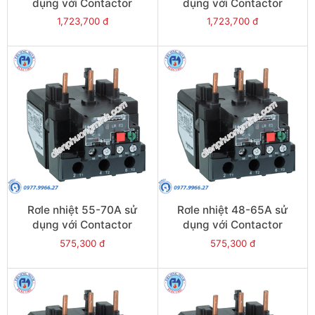
dụng với Contactor
dụng với Contactor
LC1E95 - Model LRE365
LC1E80-E95 - Model
1,723,700 đ
1,723,700 đ
LRE363
Rơle nhiệt 55-70A sử
Rơle nhiệt 48-65A sử
dụng với Contactor
dụng với Contactor
LC1E80-E95 - Model
LC1E65-E95 - Model
575,300 đ
575,300 đ
LRE361
LRE359