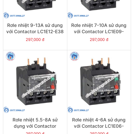
Rơle nhiệt 9-13A sử dụng
Rơle nhiệt 7-10A sử dụng
với Contactor LC1E12-E38
với Contactor LC1E09-
- Model LRE16
E38 - Model LRE14
297,000 đ
297,000 đ
Rơle nhiệt 5.5-8A sử
Rơle nhiệt 4-6A sử dụng
dụng với Contactor
với Contactor LC1E06-
LC1E09-E38 - Model
E38 - Model LRE10
297,000 đ
297,000 đ