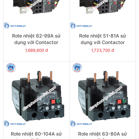
Rơle nhiệt 62-99A sử
Rơle nhiệt 51-81A sử
dụng với Contactor
dụng với Contactor
LC1E120-E160 - Model
LC1E120-E160 - Model
1,689,600 đ
1,723,700 đ
LRE481
LRE480
Rơle nhiệt 80-104A sử
Rơle nhiệt 63-80A sử