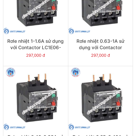
Rơle nhiệt 1-1.6A sử dụng
Rơle nhiệt 0.63-1A sử
với Contactor LC1E06-
dụng với Contactor
E38 - Model LRE06
LC1E06-E38 - Model
297,000 đ
297,000 đ
LRE05