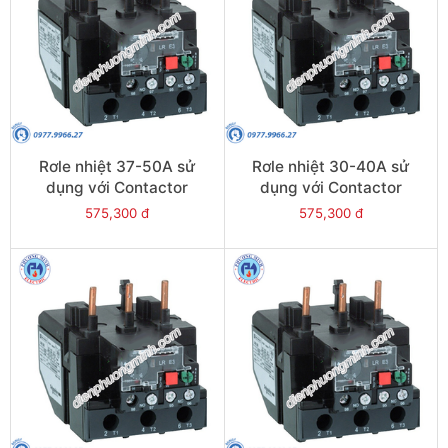
Rơle nhiệt 37-50A sử
Rơle nhiệt 30-40A sử
dụng với Contactor
dụng với Contactor
LC1E50-E95 - Model
LC1E40-E95 - Model
575,300 đ
575,300 đ
LRE357
LRE355