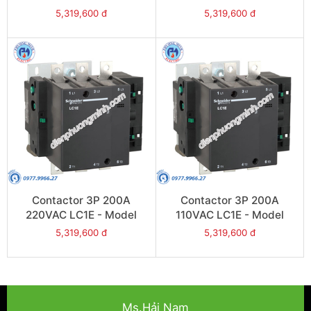
LC1E200R6
LC1E200Q6
5,319,600 đ
5,319,600 đ
Contactor 3P 200A
Contactor 3P 200A
220VAC LC1E - Model
110VAC LC1E - Model
LC1E200M6
LC1E200F6
5,319,600 đ
5,319,600 đ
Ms.Hải Nam