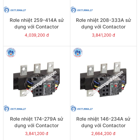
Rơle nhiệt 259-414A sử
Rơle nhiệt 208-333A sử
dụng với Contactor
dụng với Contactor
LC1E300-E400 - Model
LC1E250-E400 - Model
4,039,200 đ
3,841,200 đ
LRE487
LRE486
Rơle nhiệt 174-279A sử
Rơle nhiệt 146-234A sử
dụng với Contactor
dụng với Contactor
LC1E250-E400 - Model
LC1E250-E400 - Model
3,841,200 đ
2,664,200 đ
LRE485
LRE484