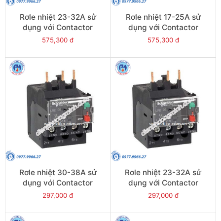
Rơle nhiệt 23-32A sử
Rơle nhiệt 17-25A sử
dụng với Contactor
dụng với Contactor
LC1E40-E95 - Model
LC1E40-E95 - Model
575,300 đ
575,300 đ
LRE353
LRE322
Rơle nhiệt 30-38A sử
Rơle nhiệt 23-32A sử
dụng với Contactor
dụng với Contactor
LC1E38 - Model LRE35
LC1E25-E38 - Model
297,000 đ
297,000 đ
LRE32