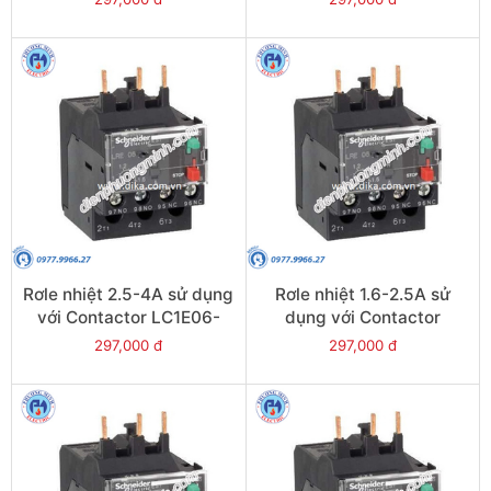
LRE12
Rơle nhiệt 2.5-4A sử dụng
Rơle nhiệt 1.6-2.5A sử
với Contactor LC1E06-
dụng với Contactor
E38 - Model LRE08
LC1E06-E38 - Model
297,000 đ
297,000 đ
LRE07