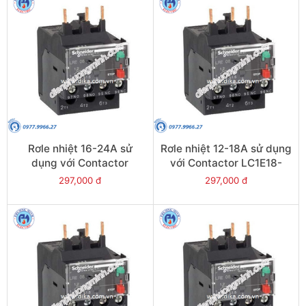
Rơle nhiệt 16-24A sử
Rơle nhiệt 12-18A sử dụng
dụng với Contactor
với Contactor LC1E18-
LC1E25-E38 - Model
E38 - Model LRE21
297,000 đ
297,000 đ
LRE22