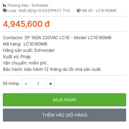
Thương hiệu : Schneider
Loại : Khởi động từ EASYPACT TVS
Mã SP : LC1E160M6
4,945,600 đ
Contactor 3P 160A 220VAC LC1E - Model LC1E160M6

Mã hàng:  LC1E160M6

Hãng sản xuất: Schneider

Xuất xứ: Pháp

Vận chuyển: miễn phí.

Bảo hành: bảo hành 12 tháng do lỗi nhà sản xuất.
-
+
Số lượng:
MUA NGAY
THÊM VÀO GIỎ HÀNG