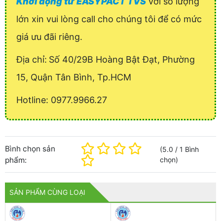
Khởi động từ EASYPACT TVS
với số lượng
lớn xin vui lòng call cho chúng tôi để có mức
giá ưu đãi riêng.
Địa chỉ:
Số 40/29B Hoàng Bật Đạt, Phường
15, Quận Tân Bình, Tp.HCM
Hotline: 0977.9966.27
Bình chọn sản
(
5.0
/
1
Bình
phẩm:
chọn
)
SẢN PHẨM CÙNG LOẠI