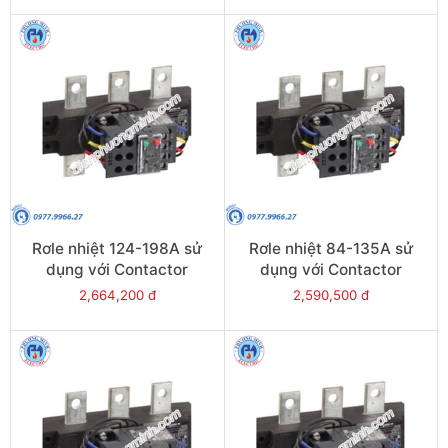
Rơle nhiệt 124-198A sử
Rơle nhiệt 84-135A sử
dụng với Contactor
dụng với Contactor
LC1E200 - Model LRE483
LC1E120-E160 - Model
2,664,200 đ
2,590,500 đ
LRE482