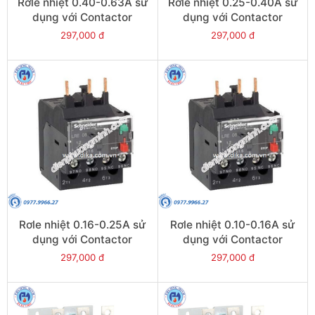
Rơle nhiệt 0.40-0.63A sử
Rơle nhiệt 0.25-0.40A sử
dụng với Contactor
dụng với Contactor
LC1E06-E38 - Model
LC1E06-E38 - Model
297,000 đ
297,000 đ
LRE04
LRE03
Rơle nhiệt 0.16-0.25A sử
Rơle nhiệt 0.10-0.16A sử
dụng với Contactor
dụng với Contactor
LC1E06-E38 - Model
LC1E06-E38 - Model
297,000 đ
297,000 đ
LRE02
LRE01