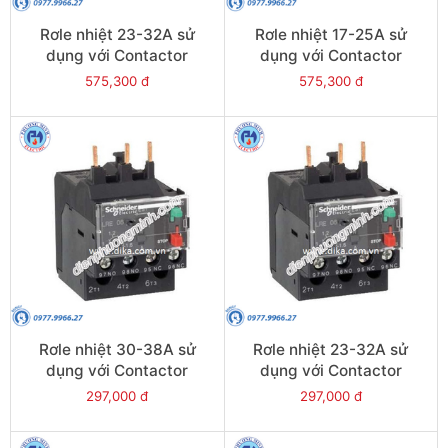
Rơle nhiệt 23-32A sử
Rơle nhiệt 17-25A sử
dụng với Contactor
dụng với Contactor
LC1E40-E95 - Model
LC1E40-E95 - Model
575,300 đ
575,300 đ
LRE353
LRE322
Rơle nhiệt 30-38A sử
Rơle nhiệt 23-32A sử
dụng với Contactor
dụng với Contactor
LC1E38 - Model LRE35
LC1E25-E38 - Model
297,000 đ
297,000 đ
LRE32