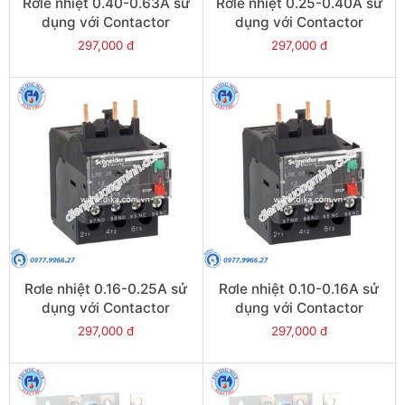
Rơle nhiệt 0.40-0.63A sử
Rơle nhiệt 0.25-0.40A sử
dụng với Contactor
dụng với Contactor
LC1E06-E38 - Model
LC1E06-E38 - Model
297,000 đ
297,000 đ
LRE04
LRE03
Rơle nhiệt 0.16-0.25A sử
Rơle nhiệt 0.10-0.16A sử
dụng với Contactor
dụng với Contactor
LC1E06-E38 - Model
LC1E06-E38 - Model
297,000 đ
297,000 đ
LRE02
LRE01