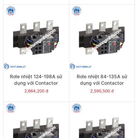
Rơle nhiệt 124-198A sử
Rơle nhiệt 84-135A sử
dụng với Contactor
dụng với Contactor
LC1E200 - Model LRE483
LC1E120-E160 - Model
2,664,200 đ
2,590,500 đ
LRE482