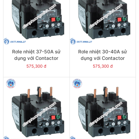
Rơle nhiệt 37-50A sử
Rơle nhiệt 30-40A sử
dụng với Contactor
dụng với Contactor
LC1E50-E95 - Model
LC1E40-E95 - Model
575,300 đ
575,300 đ
LRE357
LRE355