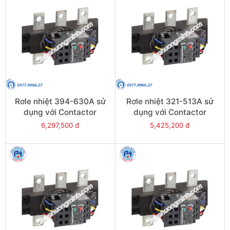
Rơle nhiệt 394-630A sử
Rơle nhiệt 321-513A sử
dụng với Contactor
dụng với Contactor
LC1E630 - Model LRE489
LC1E500 - Model LRE488
6,297,500 đ
5,425,200 đ