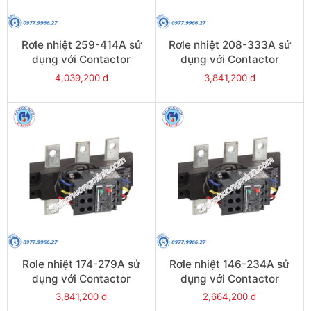
Rơle nhiệt 259-414A sử
Rơle nhiệt 208-333A sử
dụng với Contactor
dụng với Contactor
LC1E300-E400 - Model
LC1E250-E400 - Model
4,039,200 đ
3,841,200 đ
LRE487
LRE486
Rơle nhiệt 174-279A sử
Rơle nhiệt 146-234A sử
dụng với Contactor
dụng với Contactor
LC1E250-E400 - Model
LC1E250-E400 - Model
3,841,200 đ
2,664,200 đ
LRE485
LRE484