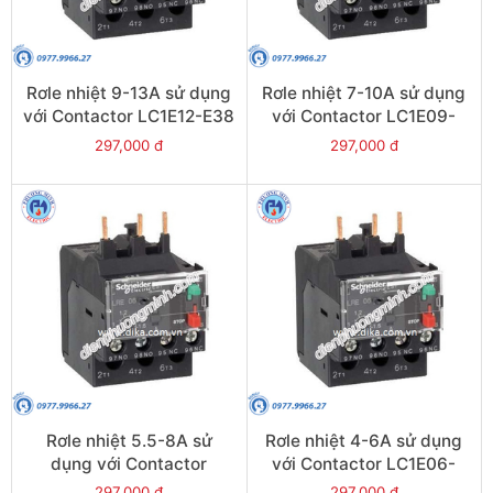
Rơle nhiệt 9-13A sử dụng
Rơle nhiệt 7-10A sử dụng
với Contactor LC1E12-E38
với Contactor LC1E09-
- Model LRE16
E38 - Model LRE14
297,000 đ
297,000 đ
Rơle nhiệt 5.5-8A sử
Rơle nhiệt 4-6A sử dụng
dụng với Contactor
với Contactor LC1E06-
LC1E09-E38 - Model
E38 - Model LRE10
297,000 đ
297,000 đ