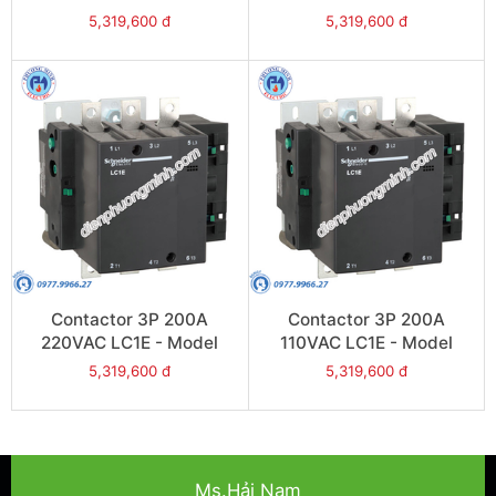
LC1E200R6
LC1E200Q6
5,319,600 đ
5,319,600 đ
Contactor 3P 200A
Contactor 3P 200A
220VAC LC1E - Model
110VAC LC1E - Model
LC1E200M6
LC1E200F6
5,319,600 đ
5,319,600 đ
Ms.Hải Nam