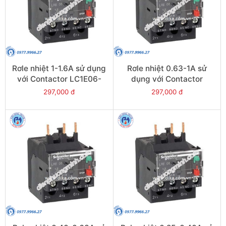
Rơle nhiệt 1-1.6A sử dụng
Rơle nhiệt 0.63-1A sử
với Contactor LC1E06-
dụng với Contactor
E38 - Model LRE06
LC1E06-E38 - Model
297,000 đ
297,000 đ
LRE05