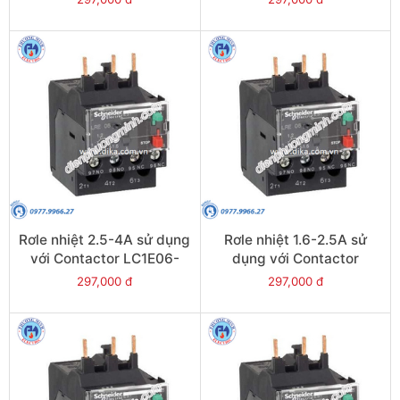
LRE12
Rơle nhiệt 2.5-4A sử dụng
Rơle nhiệt 1.6-2.5A sử
với Contactor LC1E06-
dụng với Contactor
E38 - Model LRE08
LC1E06-E38 - Model
297,000 đ
297,000 đ
LRE07