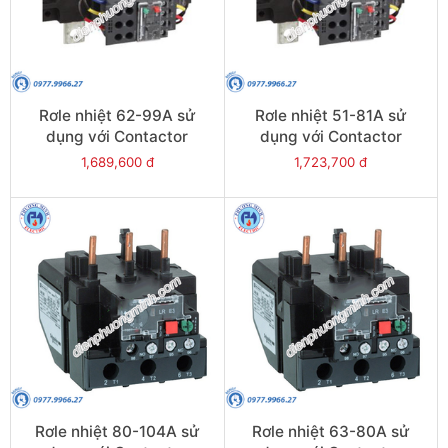
Rơle nhiệt 62-99A sử
Rơle nhiệt 51-81A sử
dụng với Contactor
dụng với Contactor
LC1E120-E160 - Model
LC1E120-E160 - Model
1,689,600 đ
1,723,700 đ
LRE481
LRE480
Rơle nhiệt 80-104A sử
Rơle nhiệt 63-80A sử