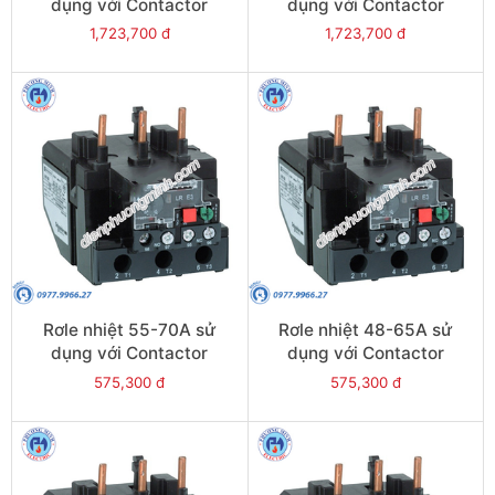
dụng với Contactor
dụng với Contactor
LC1E95 - Model LRE365
LC1E80-E95 - Model
1,723,700 đ
1,723,700 đ
LRE363
Rơle nhiệt 55-70A sử
Rơle nhiệt 48-65A sử
dụng với Contactor
dụng với Contactor
LC1E80-E95 - Model
LC1E65-E95 - Model
575,300 đ
575,300 đ
LRE361
LRE359