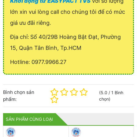
Khởi động từ EASYPACT TVS
với số lượng
lớn xin vui lòng call cho chúng tôi để có mức
giá ưu đãi riêng.
Địa chỉ:
Số 40/29B Hoàng Bật Đạt, Phường
15, Quận Tân Bình, Tp.HCM
Hotline: 0977.9966.27
Bình chọn sản
(
5.0
/
1
Bình
phẩm:
chọn
)
SẢN PHẨM CÙNG LOẠI