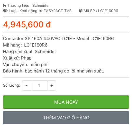
Thương hiệu : Schneider
Loại : Khởi động từ EASYPACT TVS
Mã SP : LC1E160R6
4,945,600 đ
Contactor 3P 160A 440VAC LC1E - Model LC1E160R6

Mã hàng:  LC1E160R6

Hãng sản xuất: Schneider

Xuất xứ: Pháp

Vận chuyển: miễn phí.

Bảo hành: bảo hành 12 tháng do lỗi nhà sản xuất.
-
+
Số lượng:
MUA NGAY
THÊM VÀO GIỎ HÀNG