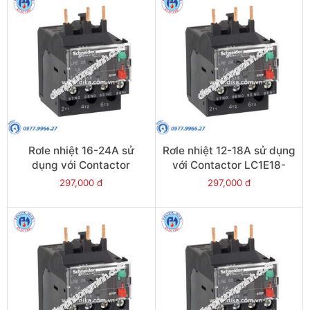
Rơle nhiệt 16-24A sử
Rơle nhiệt 12-18A sử dụng
dụng với Contactor
với Contactor LC1E18-
LC1E25-E38 - Model
E38 - Model LRE21
297,000 đ
297,000 đ
LRE22