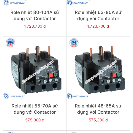
Rơle nhiệt 80-104A sử
Rơle nhiệt 63-80A sử
dụng với Contactor
dụng với Contactor
LC1E95 - Model LRE365
LC1E80-E95 - Model
1,723,700 đ
1,723,700 đ
LRE363
Rơle nhiệt 55-70A sử
Rơle nhiệt 48-65A sử
dụng với Contactor
dụng với Contactor
LC1E80-E95 - Model
LC1E65-E95 - Model
575,300 đ
575,300 đ
LRE361
LRE359