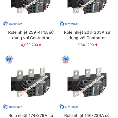
Rơle nhiệt 259-414A sử
Rơle nhiệt 208-333A sử
dụng với Contactor
dụng với Contactor
LC1E300-E400 - Model
LC1E250-E400 - Model
4,039,200 đ
3,841,200 đ
LRE487
LRE486
Rơle nhiệt 174-279A sử
Rơle nhiệt 146-234A sử