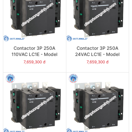
Contactor 3P 250A
Contactor 3P 250A
110VAC LC1E - Model
24VAC LC1E - Model
LC1E250F6
LC1E250B6
7,659,300 đ
7,659,300 đ