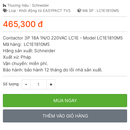
Thương hiệu : Schneider
Loại : Khởi động từ EASYPACT TVS
Mã SP : LC1E1810M5
465,300 đ
Contactor 3P 18A 1N/O 220VAC LC1E - Model LC1E1810M5

Mã hàng:  LC1E1810M5

Hãng sản xuất: Schneider

Xuất xứ: Pháp

Vận chuyển: miễn phí.

Bảo hành: bảo hành 12 tháng do lỗi nhà sản xuất.
-
+
Số lượng:
MUA NGAY
THÊM VÀO GIỎ HÀNG