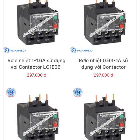
Rơle nhiệt 1-1.6A sử dụng
Rơle nhiệt 0.63-1A sử
với Contactor LC1E06-
dụng với Contactor
E38 - Model LRE06
LC1E06-E38 - Model
297,000 đ
297,000 đ
LRE05