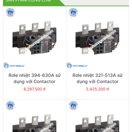
Rơle nhiệt 394-630A sử
Rơle nhiệt 321-513A sử
dụng với Contactor
dụng với Contactor
LC1E630 - Model LRE489
LC1E500 - Model LRE488
6,297,500 đ
5,425,200 đ