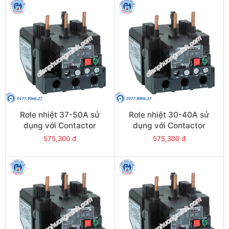
Rơle nhiệt 37-50A sử
Rơle nhiệt 30-40A sử
dụng với Contactor
dụng với Contactor
LC1E50-E95 - Model
LC1E40-E95 - Model
575,300 đ
575,300 đ
LRE357
LRE355