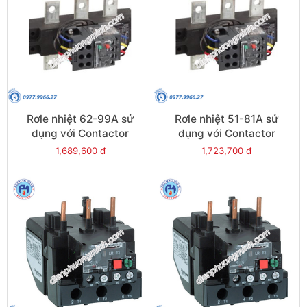
Rơle nhiệt 62-99A sử
Rơle nhiệt 51-81A sử
dụng với Contactor
dụng với Contactor
LC1E120-E160 - Model
LC1E120-E160 - Model
1,689,600 đ
1,723,700 đ
LRE481
LRE480