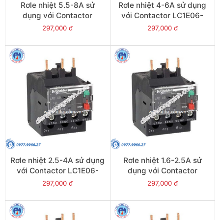
Rơle nhiệt 5.5-8A sử
Rơle nhiệt 4-6A sử dụng
dụng với Contactor
với Contactor LC1E06-
LC1E09-E38 - Model
E38 - Model LRE10
297,000 đ
297,000 đ
LRE12
Rơle nhiệt 2.5-4A sử dụng
Rơle nhiệt 1.6-2.5A sử
với Contactor LC1E06-
dụng với Contactor
E38 - Model LRE08
LC1E06-E38 - Model
297,000 đ
297,000 đ
LRE07