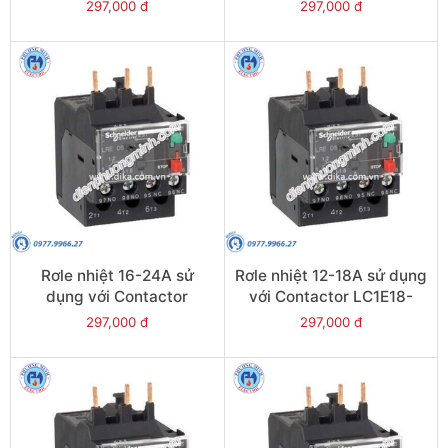
LC1E38 - Model LRE35
LC1E25-E38 - Model
297,000 đ
297,000 đ
LRE32
Rơle nhiệt 16-24A sử
Rơle nhiệt 12-18A sử dụng
dụng với Contactor
với Contactor LC1E18-
LC1E25-E38 - Model
E38 - Model LRE21
297,000 đ
297,000 đ
LRE22