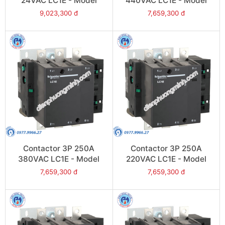
24VAC LC1E - Model
440VAC LC1E - Model
LC1E300B6
LC1E250R6
9,023,300 đ
7,659,300 đ
Contactor 3P 250A
Contactor 3P 250A
380VAC LC1E - Model
220VAC LC1E - Model
LC1E250Q6
LC1E250M6
7,659,300 đ
7,659,300 đ