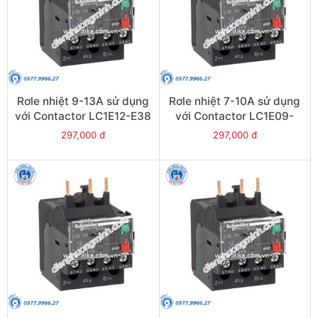
Rơle nhiệt 9-13A sử dụng
Rơle nhiệt 7-10A sử dụng
với Contactor LC1E12-E38
với Contactor LC1E09-
- Model LRE16
E38 - Model LRE14
297,000 đ
297,000 đ