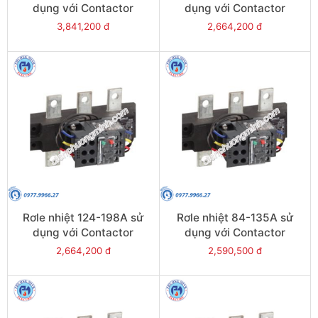
dụng với Contactor
dụng với Contactor
LC1E250-E400 - Model
LC1E250-E400 - Model
3,841,200 đ
2,664,200 đ
LRE485
LRE484
Rơle nhiệt 124-198A sử
Rơle nhiệt 84-135A sử
dụng với Contactor
dụng với Contactor
LC1E200 - Model LRE483
LC1E120-E160 - Model
2,664,200 đ
2,590,500 đ
LRE482