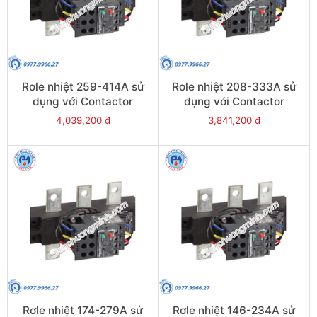
Rơle nhiệt 259-414A sử
Rơle nhiệt 208-333A sử
dụng với Contactor
dụng với Contactor
LC1E300-E400 - Model
LC1E250-E400 - Model
4,039,200 đ
3,841,200 đ
LRE487
LRE486
Rơle nhiệt 174-279A sử
Rơle nhiệt 146-234A sử