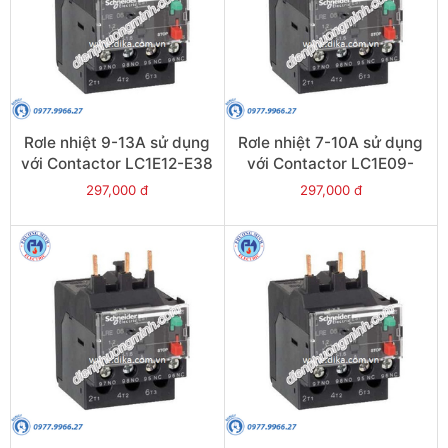
Rơle nhiệt 9-13A sử dụng
Rơle nhiệt 7-10A sử dụng
với Contactor LC1E12-E38
với Contactor LC1E09-
- Model LRE16
E38 - Model LRE14
297,000 đ
297,000 đ