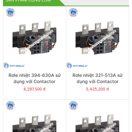
Rơle nhiệt 394-630A sử
Rơle nhiệt 321-513A sử
dụng với Contactor
dụng với Contactor
LC1E630 - Model LRE489
LC1E500 - Model LRE488
6,297,500 đ
5,425,200 đ