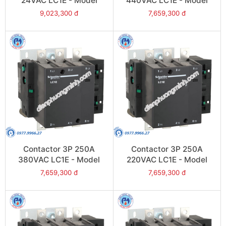
24VAC LC1E - Model
440VAC LC1E - Model
LC1E300B6
LC1E250R6
9,023,300 đ
7,659,300 đ
Contactor 3P 250A
Contactor 3P 250A
380VAC LC1E - Model
220VAC LC1E - Model
LC1E250Q6
LC1E250M6
7,659,300 đ
7,659,300 đ