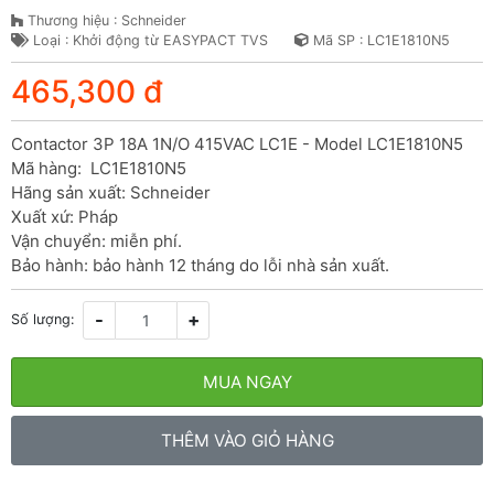
Thương hiệu : Schneider
Loại : Khởi động từ EASYPACT TVS
Mã SP : LC1E1810N5
465,300 đ
Contactor 3P 18A 1N/O 415VAC LC1E - Model LC1E1810N5

Mã hàng:  LC1E1810N5

Hãng sản xuất: Schneider

Xuất xứ: Pháp

Vận chuyển: miễn phí.

Bảo hành: bảo hành 12 tháng do lỗi nhà sản xuất.
-
+
Số lượng:
MUA NGAY
THÊM VÀO GIỎ HÀNG