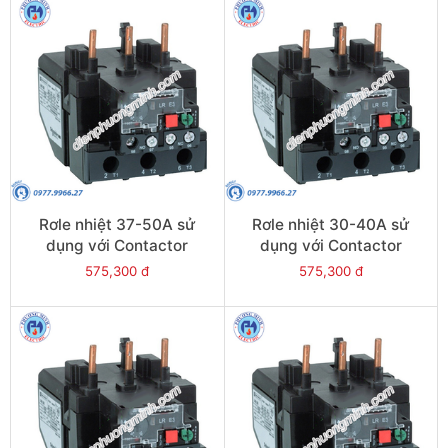
Rơle nhiệt 37-50A sử
Rơle nhiệt 30-40A sử
dụng với Contactor
dụng với Contactor
LC1E50-E95 - Model
LC1E40-E95 - Model
575,300 đ
575,300 đ
LRE357
LRE355