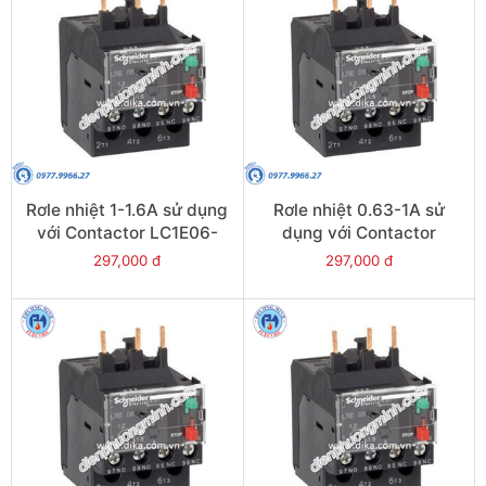
Rơle nhiệt 1-1.6A sử dụng
Rơle nhiệt 0.63-1A sử
với Contactor LC1E06-
dụng với Contactor
E38 - Model LRE06
LC1E06-E38 - Model
297,000 đ
297,000 đ
LRE05