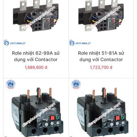
Rơle nhiệt 62-99A sử
Rơle nhiệt 51-81A sử
dụng với Contactor
dụng với Contactor
LC1E120-E160 - Model
LC1E120-E160 - Model
1,689,600 đ
1,723,700 đ
LRE481
LRE480