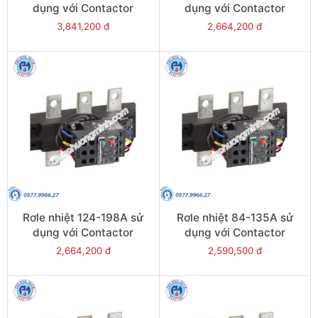
dụng với Contactor
dụng với Contactor
LC1E250-E400 - Model
LC1E250-E400 - Model
3,841,200 đ
2,664,200 đ
LRE485
LRE484
Rơle nhiệt 124-198A sử
Rơle nhiệt 84-135A sử
dụng với Contactor
dụng với Contactor
LC1E200 - Model LRE483
LC1E120-E160 - Model
2,664,200 đ
2,590,500 đ
LRE482