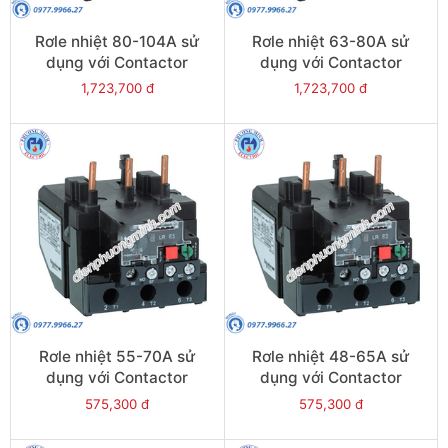
Rơle nhiệt 80-104A sử
Rơle nhiệt 63-80A sử
dụng với Contactor
dụng với Contactor
LC1E95 - Model LRE365
LC1E80-E95 - Model
1,723,700 đ
1,723,700 đ
LRE363
Rơle nhiệt 55-70A sử
Rơle nhiệt 48-65A sử
dụng với Contactor
dụng với Contactor
LC1E80-E95 - Model
LC1E65-E95 - Model
575,300 đ
575,300 đ
LRE361
LRE359