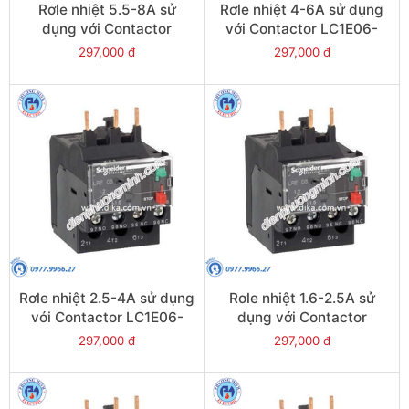
Rơle nhiệt 5.5-8A sử
Rơle nhiệt 4-6A sử dụng
dụng với Contactor
với Contactor LC1E06-
LC1E09-E38 - Model
E38 - Model LRE10
297,000 đ
297,000 đ
LRE12
Rơle nhiệt 2.5-4A sử dụng
Rơle nhiệt 1.6-2.5A sử
với Contactor LC1E06-
dụng với Contactor
E38 - Model LRE08
LC1E06-E38 - Model
297,000 đ
297,000 đ
LRE07