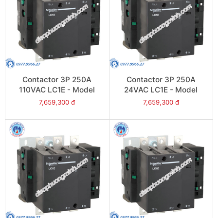
Contactor 3P 250A
Contactor 3P 250A
110VAC LC1E - Model
24VAC LC1E - Model
LC1E250F6
LC1E250B6
7,659,300 đ
7,659,300 đ