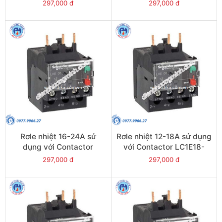
LC1E38 - Model LRE35
LC1E25-E38 - Model
297,000 đ
297,000 đ
LRE32
Rơle nhiệt 16-24A sử
Rơle nhiệt 12-18A sử dụng
dụng với Contactor
với Contactor LC1E18-
LC1E25-E38 - Model
E38 - Model LRE21
297,000 đ
297,000 đ
LRE22