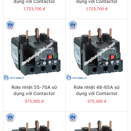
dụng với Contactor
dụng với Contactor
LC1E95 - Model LRE365
LC1E80-E95 - Model
1,723,700 đ
1,723,700 đ
LRE363
Rơle nhiệt 55-70A sử
Rơle nhiệt 48-65A sử
dụng với Contactor
dụng với Contactor
LC1E80-E95 - Model
LC1E65-E95 - Model
575,300 đ
575,300 đ
LRE361
LRE359