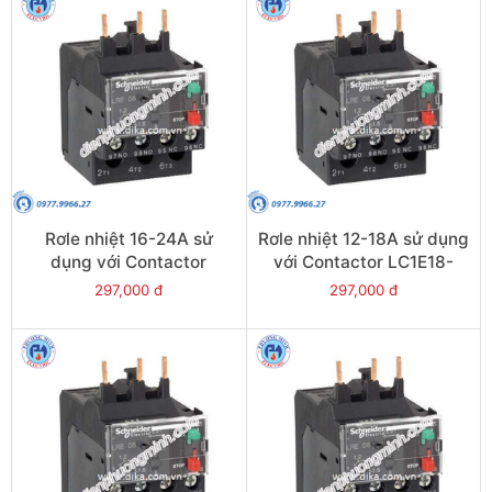
Rơle nhiệt 16-24A sử
Rơle nhiệt 12-18A sử dụng
dụng với Contactor
với Contactor LC1E18-
LC1E25-E38 - Model
E38 - Model LRE21
297,000 đ
297,000 đ
LRE22