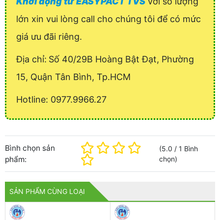
Khởi động từ EASYPACT TVS
với số lượng
lớn xin vui lòng call cho chúng tôi để có mức
giá ưu đãi riêng.
Địa chỉ:
Số 40/29B Hoàng Bật Đạt, Phường
15, Quận Tân Bình, Tp.HCM
Hotline: 0977.9966.27
Bình chọn sản
(
5.0
/
1
Bình
phẩm:
chọn
)
SẢN PHẨM CÙNG LOẠI