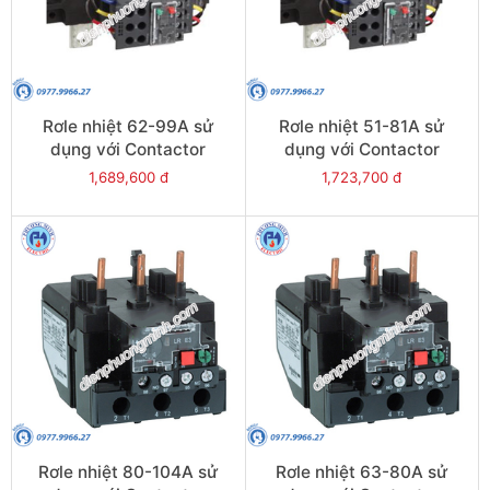
Rơle nhiệt 62-99A sử
Rơle nhiệt 51-81A sử
dụng với Contactor
dụng với Contactor
LC1E120-E160 - Model
LC1E120-E160 - Model
1,689,600 đ
1,723,700 đ
LRE481
LRE480
Rơle nhiệt 80-104A sử
Rơle nhiệt 63-80A sử