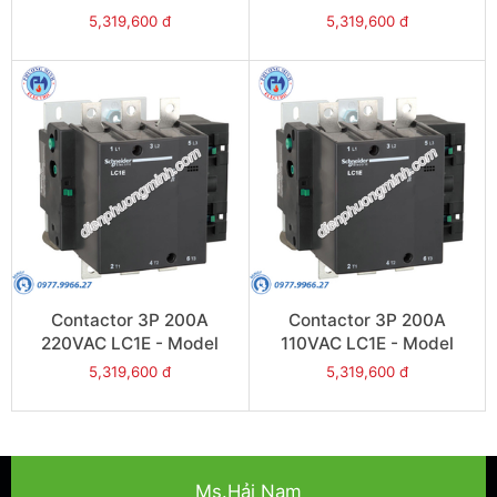
LC1E200R6
LC1E200Q6
5,319,600 đ
5,319,600 đ
Contactor 3P 200A
Contactor 3P 200A
220VAC LC1E - Model
110VAC LC1E - Model
LC1E200M6
LC1E200F6
5,319,600 đ
5,319,600 đ
Ms.Hải Nam