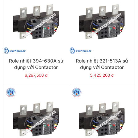
Rơle nhiệt 394-630A sử
Rơle nhiệt 321-513A sử
dụng với Contactor
dụng với Contactor
LC1E630 - Model LRE489
LC1E500 - Model LRE488
6,297,500 đ
5,425,200 đ