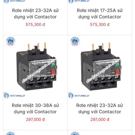
Rơle nhiệt 23-32A sử
Rơle nhiệt 17-25A sử
dụng với Contactor
dụng với Contactor
LC1E40-E95 - Model
LC1E40-E95 - Model
575,300 đ
575,300 đ
LRE353
LRE322
Rơle nhiệt 30-38A sử
Rơle nhiệt 23-32A sử
dụng với Contactor
dụng với Contactor
LC1E38 - Model LRE35
LC1E25-E38 - Model
297,000 đ
297,000 đ
LRE32