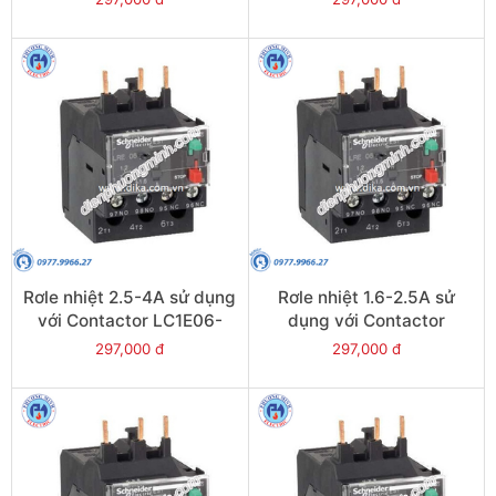
LRE12
Rơle nhiệt 2.5-4A sử dụng
Rơle nhiệt 1.6-2.5A sử
với Contactor LC1E06-
dụng với Contactor
E38 - Model LRE08
LC1E06-E38 - Model
297,000 đ
297,000 đ
LRE07