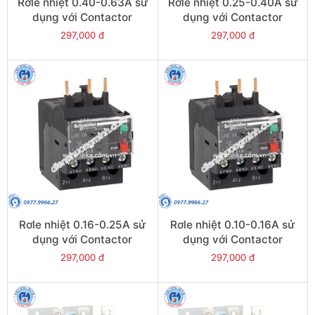
Rơle nhiệt 0.40-0.63A sử
Rơle nhiệt 0.25-0.40A sử
dụng với Contactor
dụng với Contactor
LC1E06-E38 - Model
LC1E06-E38 - Model
297,000 đ
297,000 đ
LRE04
LRE03
Rơle nhiệt 0.16-0.25A sử
Rơle nhiệt 0.10-0.16A sử
dụng với Contactor
dụng với Contactor
LC1E06-E38 - Model
LC1E06-E38 - Model
297,000 đ
297,000 đ
LRE02
LRE01