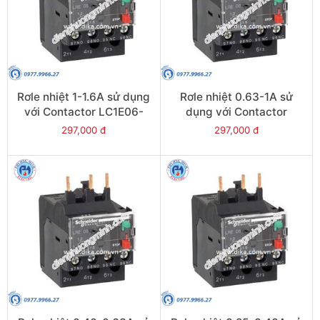
Rơle nhiệt 1-1.6A sử dụng
Rơle nhiệt 0.63-1A sử
với Contactor LC1E06-
dụng với Contactor
E38 - Model LRE06
LC1E06-E38 - Model
297,000 đ
297,000 đ
LRE05