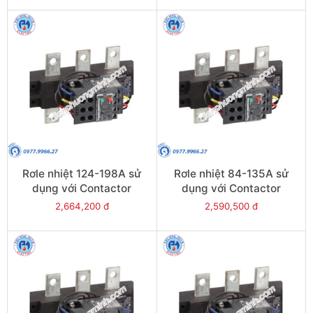
Rơle nhiệt 124-198A sử
Rơle nhiệt 84-135A sử
dụng với Contactor
dụng với Contactor
LC1E200 - Model LRE483
LC1E120-E160 - Model
2,664,200 đ
2,590,500 đ
LRE482