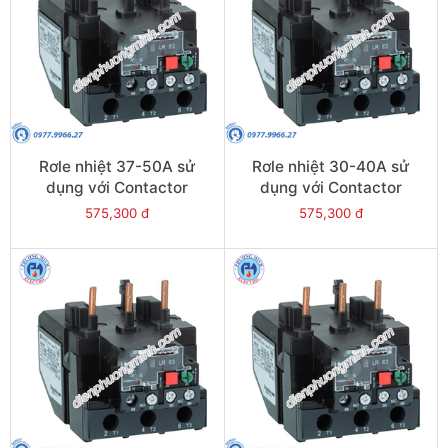
Rơle nhiệt 37-50A sử
Rơle nhiệt 30-40A sử
dụng với Contactor
dụng với Contactor
LC1E50-E95 - Model
LC1E40-E95 - Model
575,300 đ
575,300 đ
LRE357
LRE355