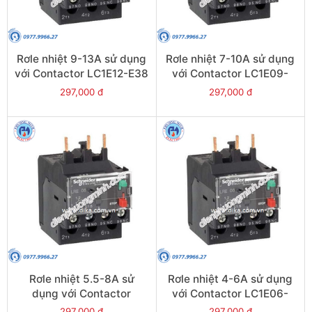
Rơle nhiệt 9-13A sử dụng
Rơle nhiệt 7-10A sử dụng
với Contactor LC1E12-E38
với Contactor LC1E09-
- Model LRE16
E38 - Model LRE14
297,000 đ
297,000 đ
Rơle nhiệt 5.5-8A sử
Rơle nhiệt 4-6A sử dụng
dụng với Contactor
với Contactor LC1E06-
LC1E09-E38 - Model
E38 - Model LRE10
297,000 đ
297,000 đ