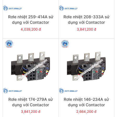
Rơle nhiệt 259-414A sử
Rơle nhiệt 208-333A sử
dụng với Contactor
dụng với Contactor
LC1E300-E400 - Model
LC1E250-E400 - Model
4,039,200 đ
3,841,200 đ
LRE487
LRE486
Rơle nhiệt 174-279A sử
Rơle nhiệt 146-234A sử
dụng với Contactor
dụng với Contactor
LC1E250-E400 - Model
LC1E250-E400 - Model
3,841,200 đ
2,664,200 đ
LRE485
LRE484