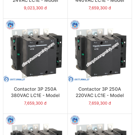
24VAC LC1E - Model
440VAC LC1E - Model
LC1E300B6
LC1E250R6
9,023,300 đ
7,659,300 đ
Contactor 3P 250A
Contactor 3P 250A
380VAC LC1E - Model
220VAC LC1E - Model
LC1E250Q6
LC1E250M6
7,659,300 đ
7,659,300 đ