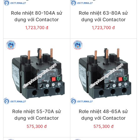
Rơle nhiệt 80-104A sử
Rơle nhiệt 63-80A sử
dụng với Contactor
dụng với Contactor
LC1E95 - Model LRE365
LC1E80-E95 - Model
1,723,700 đ
1,723,700 đ
LRE363
Rơle nhiệt 55-70A sử
Rơle nhiệt 48-65A sử
dụng với Contactor
dụng với Contactor
LC1E80-E95 - Model
LC1E65-E95 - Model
575,300 đ
575,300 đ
LRE361
LRE359