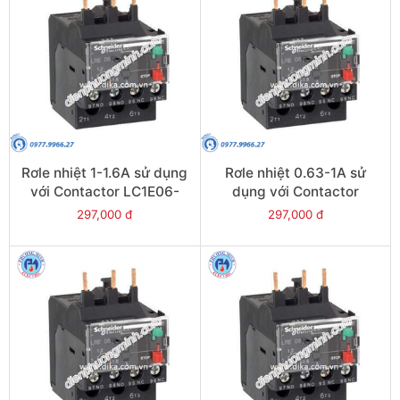
Rơle nhiệt 1-1.6A sử dụng
Rơle nhiệt 0.63-1A sử
với Contactor LC1E06-
dụng với Contactor
E38 - Model LRE06
LC1E06-E38 - Model
297,000 đ
297,000 đ
LRE05