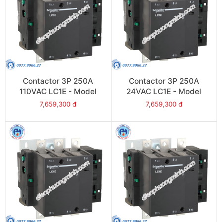
Contactor 3P 250A
Contactor 3P 250A
110VAC LC1E - Model
24VAC LC1E - Model
LC1E250F6
LC1E250B6
7,659,300 đ
7,659,300 đ