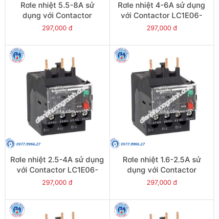
Rơle nhiệt 5.5-8A sử
Rơle nhiệt 4-6A sử dụng
dụng với Contactor
với Contactor LC1E06-
LC1E09-E38 - Model
E38 - Model LRE10
297,000 đ
297,000 đ
LRE12
Rơle nhiệt 2.5-4A sử dụng
Rơle nhiệt 1.6-2.5A sử
với Contactor LC1E06-
dụng với Contactor
E38 - Model LRE08
LC1E06-E38 - Model
297,000 đ
297,000 đ
LRE07