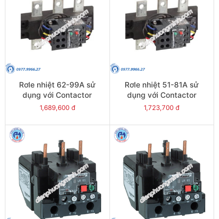
Rơle nhiệt 62-99A sử
Rơle nhiệt 51-81A sử
dụng với Contactor
dụng với Contactor
LC1E120-E160 - Model
LC1E120-E160 - Model
1,689,600 đ
1,723,700 đ
LRE481
LRE480