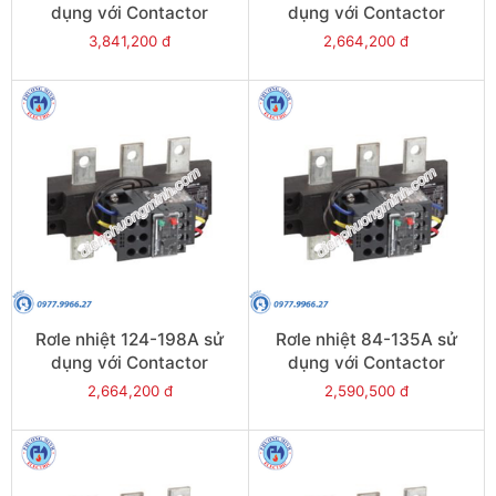
dụng với Contactor
dụng với Contactor
LC1E250-E400 - Model
LC1E250-E400 - Model
3,841,200 đ
2,664,200 đ
LRE485
LRE484
Rơle nhiệt 124-198A sử
Rơle nhiệt 84-135A sử
dụng với Contactor
dụng với Contactor
LC1E200 - Model LRE483
LC1E120-E160 - Model
2,664,200 đ
2,590,500 đ
LRE482