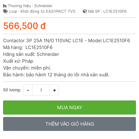
Thương hiệu : Schneider
Loại : Khởi động từ EASYPACT TVS
Mã SP : LC1E2510F6
566,500 đ
Contactor 3P 25A 1N/O 110VAC LC1E - Model LC1E2510F6

Mã hàng:  LC1E2510F6

Hãng sản xuất: Schneider

Xuất xứ: Pháp

Vận chuyển: miễn phí.

Bảo hành: bảo hành 12 tháng do lỗi nhà sản xuất.
-
+
Số lượng:
MUA NGAY
THÊM VÀO GIỎ HÀNG