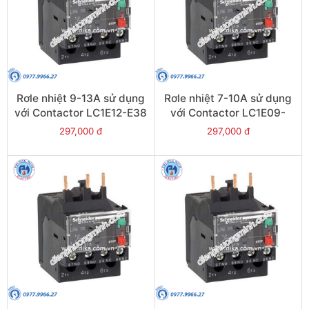
Rơle nhiệt 9-13A sử dụng
Rơle nhiệt 7-10A sử dụng
với Contactor LC1E12-E38
với Contactor LC1E09-
- Model LRE16
E38 - Model LRE14
297,000 đ
297,000 đ