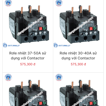
Rơle nhiệt 37-50A sử
Rơle nhiệt 30-40A sử
dụng với Contactor
dụng với Contactor
LC1E50-E95 - Model
LC1E40-E95 - Model
575,300 đ
575,300 đ
LRE357
LRE355