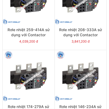
Rơle nhiệt 259-414A sử
Rơle nhiệt 208-333A sử
dụng với Contactor
dụng với Contactor
LC1E300-E400 - Model
LC1E250-E400 - Model
4,039,200 đ
3,841,200 đ
LRE487
LRE486
Rơle nhiệt 174-279A sử
Rơle nhiệt 146-234A sử