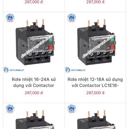
LC1E38 - Model LRE35
LC1E25-E38 - Model
297,000 đ
297,000 đ
LRE32
Rơle nhiệt 16-24A sử
Rơle nhiệt 12-18A sử dụng
dụng với Contactor
với Contactor LC1E18-
LC1E25-E38 - Model
E38 - Model LRE21
297,000 đ
297,000 đ
LRE22