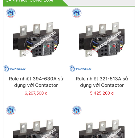
Rơle nhiệt 394-630A sử
Rơle nhiệt 321-513A sử
dụng với Contactor
dụng với Contactor
LC1E630 - Model LRE489
LC1E500 - Model LRE488
6,297,500 đ
5,425,200 đ