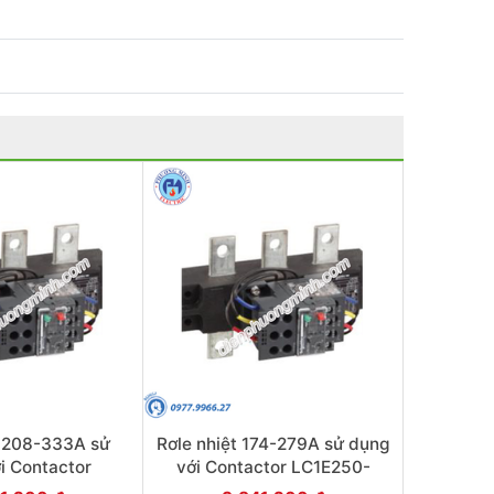
t 208-333A sử
Rơle nhiệt 174-279A sử dụng
i Contactor
với Contactor LC1E250-
E400 - Model
E400 - Model LRE485