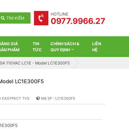
HOTLINE
TÌM KIẾM
0977.9966.27
BẢNG GIÁ
TIN
CHÍNH SÁCH &
LIÊN
SẢN PHẨM
TỨC
QUY ĐỊNH
HỆ
00A 110VAC LC1E - Model LC1E300F5
 Model LC1E300F5
 từ EASYPACT TVS
Mã SP : LC1E300F5
1E300F5
