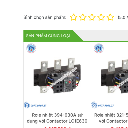
Bình chọn sản phẩm:
(
5.0
SẢN PHẨM CÙNG LOẠI
Rơle nhiệt 394-630A sử
Rơle nhiệt 321-
dụng với Contactor LC1E630
với Contactor
- Model LRE489
Model L