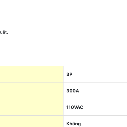
uất.
3P
300A
110VAC
Không