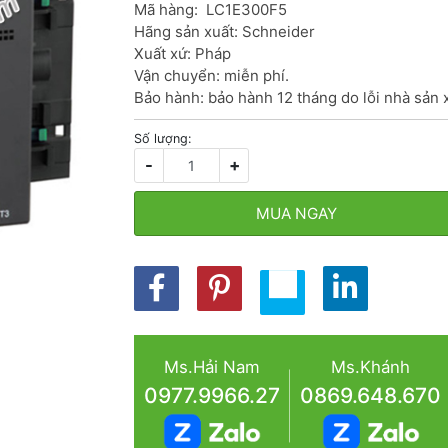
Mã hàng:  LC1E300F5

Hãng sản xuất: Schneider

Xuất xứ: Pháp

Vận chuyển: miễn phí.

Bảo hành: bảo hành 12 tháng do lỗi nhà sản 
Số lượng:
-
+
MUA NGAY
Ms.Hải Nam
Ms.Khánh
0977.9966.27
0869.648.670