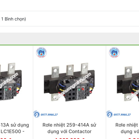
/
1
Bình chọn
)
513A sử dụng
Rơle nhiệt 259-414A sử
Rơle nhiệ
 LC1E500 -
dụng với Contactor
dụng vớ
RE488
LC1E300-E400 - Model
LC1E250-