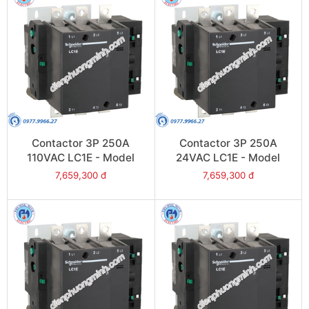
Contactor 3P 250A
Contactor 3P 250A
110VAC LC1E - Model
24VAC LC1E - Model
LC1E250F6
LC1E250B6
7,659,300 đ
7,659,300 đ