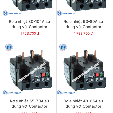
Rơle nhiệt 80-104A sử
Rơle nhiệt 63-80A sử
dụng với Contactor
dụng với Contactor
LC1E95 - Model LRE365
LC1E80-E95 - Model
1,723,700 đ
1,723,700 đ
LRE363
Rơle nhiệt 55-70A sử
Rơle nhiệt 48-65A sử
dụng với Contactor
dụng với Contactor
LC1E80-E95 - Model
LC1E65-E95 - Model
575,300 đ
575,300 đ