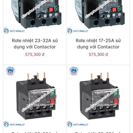
Rơle nhiệt 23-32A sử
Rơle nhiệt 17-25A sử
dụng với Contactor
dụng với Contactor
LC1E40-E95 - Model
LC1E40-E95 - Model
575,300 đ
575,300 đ
LRE353
LRE322