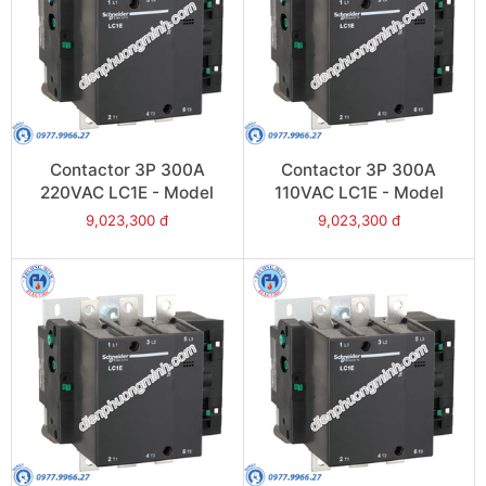
Contactor 3P 300A
Contactor 3P 300A
220VAC LC1E - Model
110VAC LC1E - Model
LC1E300M6
LC1E300F6
9,023,300 đ
9,023,300 đ