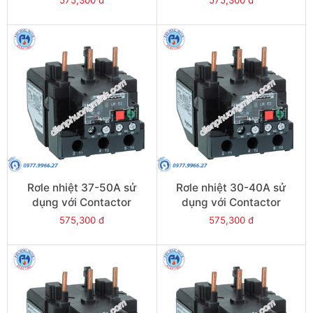
LRE361
LRE359
Rơle nhiệt 37-50A sử
Rơle nhiệt 30-40A sử
dụng với Contactor
dụng với Contactor
LC1E50-E95 - Model
LC1E40-E95 - Model
575,300 đ
575,300 đ
LRE357
LRE355