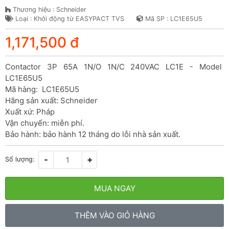
Thương hiệu : Schneider
Loại : Khởi động từ EASYPACT TVS
Mã SP : LC1E65U5
1,171,500 đ
Contactor 3P 65A 1N/O 1N/C 240VAC LC1E - Model 
LC1E65U5

Mã hàng:  LC1E65U5

Hãng sản xuất: Schneider

Xuất xứ: Pháp

Vận chuyển: miễn phí.

Bảo hành: bảo hành 12 tháng do lỗi nhà sản xuất.
-
+
Số lượng:
MUA NGAY
THÊM VÀO GIỎ HÀNG