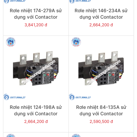
Rơle nhiệt 174-279A sử
Rơle nhiệt 146-234A sử
dụng với Contactor
dụng với Contactor
LC1E250-E400 - Model
LC1E250-E400 - Model
3,841,200 đ
2,664,200 đ
LRE485
LRE484
Rơle nhiệt 124-198A sử
Rơle nhiệt 84-135A sử
dụng với Contactor
dụng với Contactor
LC1E200 - Model LRE483
LC1E120-E160 - Model
2,664,200 đ
2,590,500 đ
LRE482