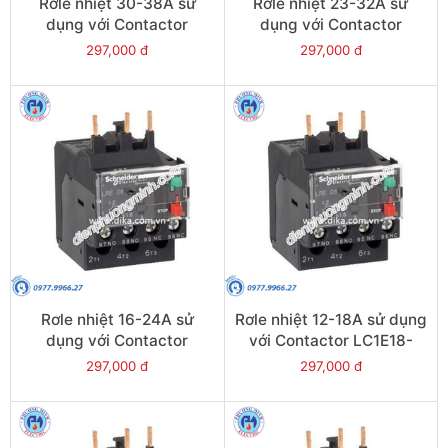
Rơle nhiệt 30-38A sử
Rơle nhiệt 23-32A sử
dụng với Contactor
dụng với Contactor
LC1E38 - Model LRE35
LC1E25-E38 - Model
297,000 đ
297,000 đ
LRE32
Rơle nhiệt 16-24A sử
Rơle nhiệt 12-18A sử dụng
dụng với Contactor
với Contactor LC1E18-
LC1E25-E38 - Model
E38 - Model LRE21
297,000 đ
297,000 đ
LRE22