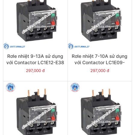
Rơle nhiệt 9-13A sử dụng
Rơle nhiệt 7-10A sử dụng
với Contactor LC1E12-E38
với Contactor LC1E09-
- Model LRE16
E38 - Model LRE14
297,000 đ
297,000 đ