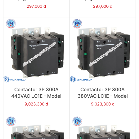
LC1E06-E38 - Model
LC1E06-E38 - Model
297,000 đ
297,000 đ
LRE02
LRE01
Contactor 3P 300A
Contactor 3P 300A
440VAC LC1E - Model
380VAC LC1E - Model
LC1E300R6
LC1E300Q6
9,023,300 đ
9,023,300 đ