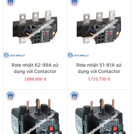
Rơle nhiệt 62-99A sử
Rơle nhiệt 51-81A sử
dụng với Contactor
dụng với Contactor
LC1E120-E160 - Model
LC1E120-E160 - Model
1,689,600 đ
1,723,700 đ
LRE481
LRE480