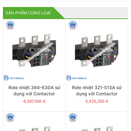
SẢN PHẨM CÙNG LOẠI
Rơle nhiệt 394-630A sử
Rơle nhiệt 321-513A sử
dụng với Contactor
dụng với Contactor
LC1E630 - Model LRE489
LC1E500 - Model LRE488
6,297,500 đ
5,425,200 đ