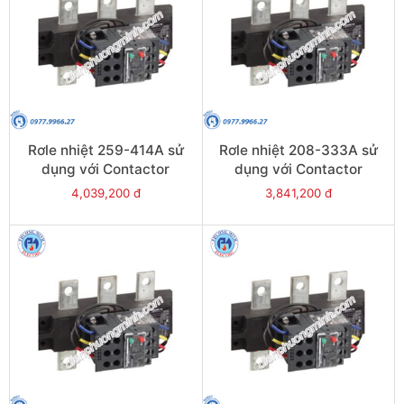
Rơle nhiệt 259-414A sử
Rơle nhiệt 208-333A sử
dụng với Contactor
dụng với Contactor
LC1E300-E400 - Model
LC1E250-E400 - Model
4,039,200 đ
3,841,200 đ
LRE487
LRE486