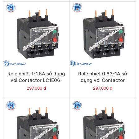
Rơle nhiệt 1-1.6A sử dụng
Rơle nhiệt 0.63-1A sử
với Contactor LC1E06-
dụng với Contactor
E38 - Model LRE06
LC1E06-E38 - Model
297,000 đ
297,000 đ
LRE05