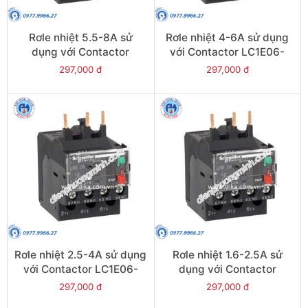
Rơle nhiệt 5.5-8A sử
Rơle nhiệt 4-6A sử dụng
dụng với Contactor
với Contactor LC1E06-
LC1E09-E38 - Model
E38 - Model LRE10
297,000 đ
297,000 đ
LRE12
Rơle nhiệt 2.5-4A sử dụng
Rơle nhiệt 1.6-2.5A sử
với Contactor LC1E06-
dụng với Contactor
E38 - Model LRE08
LC1E06-E38 - Model
297,000 đ
297,000 đ
LRE07