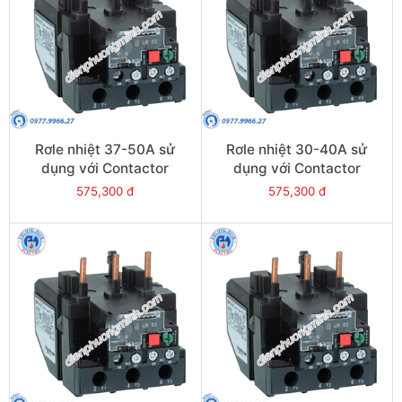
Rơle nhiệt 37-50A sử
Rơle nhiệt 30-40A sử
dụng với Contactor
dụng với Contactor
LC1E50-E95 - Model
LC1E40-E95 - Model
575,300 đ
575,300 đ
LRE357
LRE355