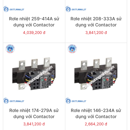
Rơle nhiệt 259-414A sử
Rơle nhiệt 208-333A sử
dụng với Contactor
dụng với Contactor
LC1E300-E400 - Model
LC1E250-E400 - Model
4,039,200 đ
3,841,200 đ
LRE487
LRE486
Rơle nhiệt 174-279A sử
Rơle nhiệt 146-234A sử
dụng với Contactor
dụng với Contactor
LC1E250-E400 - Model
LC1E250-E400 - Model
3,841,200 đ
2,664,200 đ
LRE485
LRE484