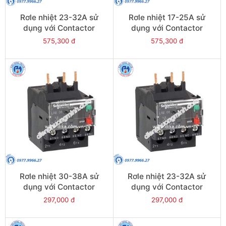
Rơle nhiệt 23-32A sử
Rơle nhiệt 17-25A sử
dụng với Contactor
dụng với Contactor
LC1E40-E95 - Model
LC1E40-E95 - Model
575,300 đ
575,300 đ
LRE353
LRE322
Rơle nhiệt 30-38A sử
Rơle nhiệt 23-32A sử
dụng với Contactor
dụng với Contactor
LC1E38 - Model LRE35
LC1E25-E38 - Model
297,000 đ
297,000 đ
LRE32