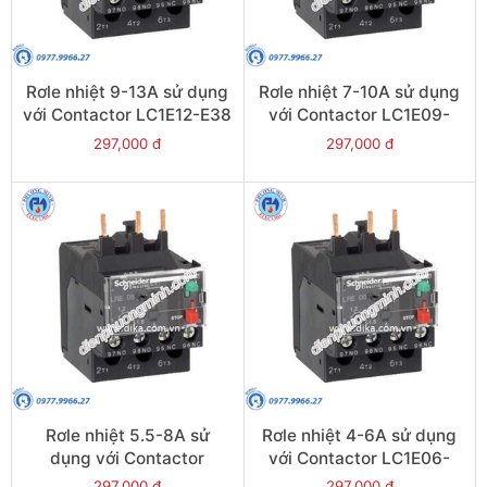
Rơle nhiệt 9-13A sử dụng
Rơle nhiệt 7-10A sử dụng
với Contactor LC1E12-E38
với Contactor LC1E09-
- Model LRE16
E38 - Model LRE14
297,000 đ
297,000 đ
Rơle nhiệt 5.5-8A sử
Rơle nhiệt 4-6A sử dụng
dụng với Contactor
với Contactor LC1E06-
LC1E09-E38 - Model
E38 - Model LRE10
297,000 đ
297,000 đ