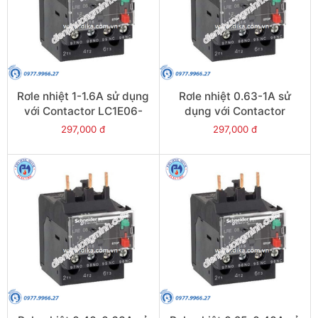
Rơle nhiệt 1-1.6A sử dụng
Rơle nhiệt 0.63-1A sử
với Contactor LC1E06-
dụng với Contactor
E38 - Model LRE06
LC1E06-E38 - Model
297,000 đ
297,000 đ
LRE05