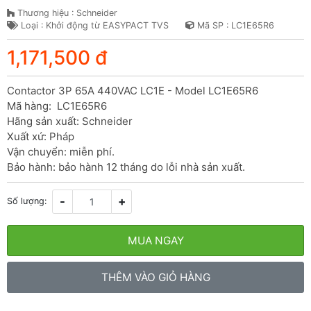
Thương hiệu : Schneider
Loại : Khởi động từ EASYPACT TVS
Mã SP : LC1E65R6
1,171,500 đ
Contactor 3P 65A 440VAC LC1E - Model LC1E65R6

Mã hàng:  LC1E65R6

Hãng sản xuất: Schneider

Xuất xứ: Pháp

Vận chuyển: miễn phí.

Bảo hành: bảo hành 12 tháng do lỗi nhà sản xuất.
-
+
Số lượng:
MUA NGAY
THÊM VÀO GIỎ HÀNG