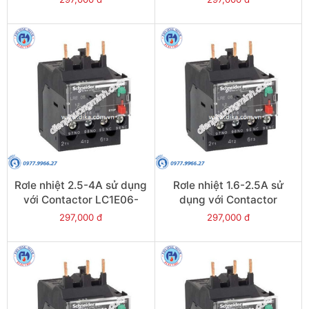
LRE12
Rơle nhiệt 2.5-4A sử dụng
Rơle nhiệt 1.6-2.5A sử
với Contactor LC1E06-
dụng với Contactor
E38 - Model LRE08
LC1E06-E38 - Model
297,000 đ
297,000 đ
LRE07