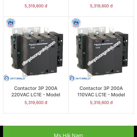
LC1E200R6
LC1E200Q6
5,319,600 đ
5,319,600 đ
Contactor 3P 200A
Contactor 3P 200A
220VAC LC1E - Model
110VAC LC1E - Model
LC1E200M6
LC1E200F6
5,319,600 đ
5,319,600 đ
Ms.Hải Nam