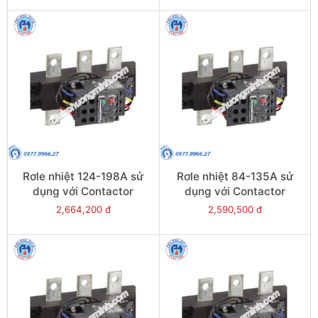
Rơle nhiệt 124-198A sử
Rơle nhiệt 84-135A sử
dụng với Contactor
dụng với Contactor
LC1E200 - Model LRE483
LC1E120-E160 - Model
2,664,200 đ
2,590,500 đ
LRE482