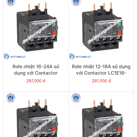
Rơle nhiệt 16-24A sử
Rơle nhiệt 12-18A sử dụng
dụng với Contactor
với Contactor LC1E18-
LC1E25-E38 - Model
E38 - Model LRE21
297,000 đ
297,000 đ
LRE22