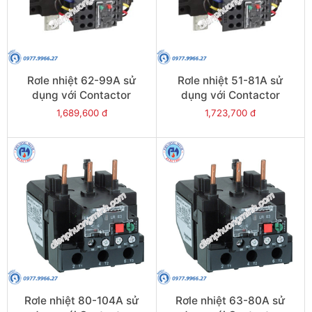
Rơle nhiệt 62-99A sử
Rơle nhiệt 51-81A sử
dụng với Contactor
dụng với Contactor
LC1E120-E160 - Model
LC1E120-E160 - Model
1,689,600 đ
1,723,700 đ
LRE481
LRE480
Rơle nhiệt 80-104A sử
Rơle nhiệt 63-80A sử