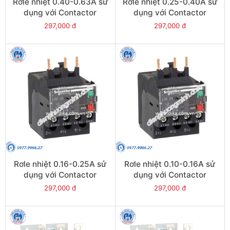
Rơle nhiệt 0.40-0.63A sử
Rơle nhiệt 0.25-0.40A sử
dụng với Contactor
dụng với Contactor
LC1E06-E38 - Model
LC1E06-E38 - Model
297,000 đ
297,000 đ
LRE04
LRE03
Rơle nhiệt 0.16-0.25A sử
Rơle nhiệt 0.10-0.16A sử
dụng với Contactor
dụng với Contactor
LC1E06-E38 - Model
LC1E06-E38 - Model
297,000 đ
297,000 đ
LRE02
LRE01