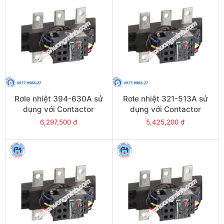
Rơle nhiệt 394-630A sử
Rơle nhiệt 321-513A sử
dụng với Contactor
dụng với Contactor
LC1E630 - Model LRE489
LC1E500 - Model LRE488
6,297,500 đ
5,425,200 đ