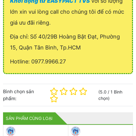
Khởi động từ EASYPACT TVS
với số lượng
lớn xin vui lòng call cho chúng tôi để có mức
giá ưu đãi riêng.
Địa chỉ:
Số 40/29B Hoàng Bật Đạt, Phường
15, Quận Tân Bình, Tp.HCM
Hotline: 0977.9966.27
Bình chọn sản
(
5.0
/
1
Bình
phẩm:
chọn
)
SẢN PHẨM CÙNG LOẠI