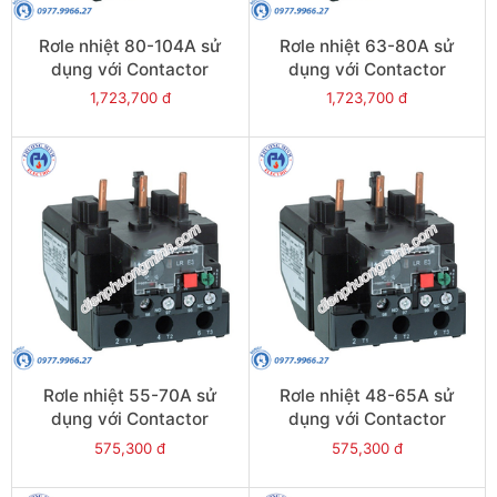
Rơle nhiệt 80-104A sử
Rơle nhiệt 63-80A sử
dụng với Contactor
dụng với Contactor
LC1E95 - Model LRE365
LC1E80-E95 - Model
1,723,700 đ
1,723,700 đ
LRE363
Rơle nhiệt 55-70A sử
Rơle nhiệt 48-65A sử
dụng với Contactor
dụng với Contactor
LC1E80-E95 - Model
LC1E65-E95 - Model
575,300 đ
575,300 đ
LRE361
LRE359