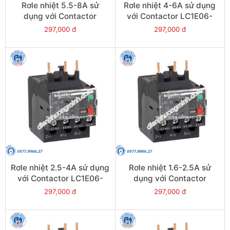
Rơle nhiệt 5.5-8A sử
Rơle nhiệt 4-6A sử dụng
dụng với Contactor
với Contactor LC1E06-
LC1E09-E38 - Model
E38 - Model LRE10
297,000 đ
297,000 đ
LRE12
Rơle nhiệt 2.5-4A sử dụng
Rơle nhiệt 1.6-2.5A sử
với Contactor LC1E06-
dụng với Contactor
E38 - Model LRE08
LC1E06-E38 - Model
297,000 đ
297,000 đ
LRE07