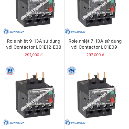
Rơle nhiệt 9-13A sử dụng
Rơle nhiệt 7-10A sử dụng
với Contactor LC1E12-E38
với Contactor LC1E09-
- Model LRE16
E38 - Model LRE14
297,000 đ
297,000 đ