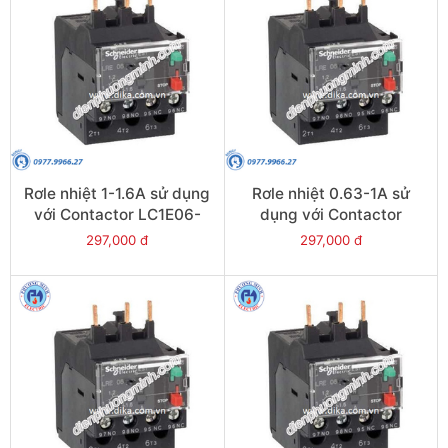
Rơle nhiệt 1-1.6A sử dụng
Rơle nhiệt 0.63-1A sử
với Contactor LC1E06-
dụng với Contactor
E38 - Model LRE06
LC1E06-E38 - Model
297,000 đ
297,000 đ
LRE05