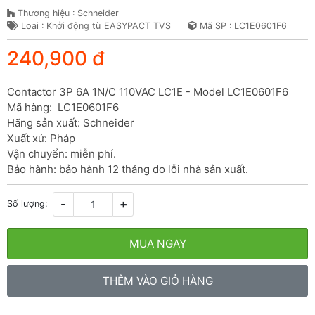
Thương hiệu : Schneider
Loại : Khởi động từ EASYPACT TVS
Mã SP : LC1E0601F6
240,900 đ
Contactor 3P 6A 1N/C 110VAC LC1E - Model LC1E0601F6

Mã hàng:  LC1E0601F6

Hãng sản xuất: Schneider

Xuất xứ: Pháp

Vận chuyển: miễn phí.

Bảo hành: bảo hành 12 tháng do lỗi nhà sản xuất.
-
+
Số lượng:
MUA NGAY
THÊM VÀO GIỎ HÀNG