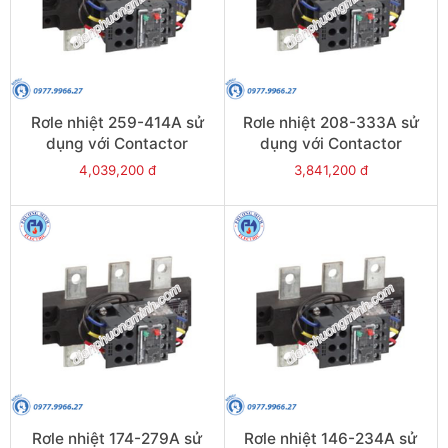
Rơle nhiệt 259-414A sử
Rơle nhiệt 208-333A sử
dụng với Contactor
dụng với Contactor
LC1E300-E400 - Model
LC1E250-E400 - Model
4,039,200 đ
3,841,200 đ
LRE487
LRE486
Rơle nhiệt 174-279A sử
Rơle nhiệt 146-234A sử