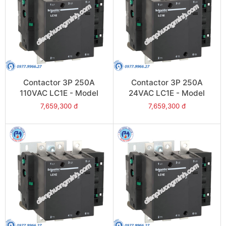
Contactor 3P 250A
Contactor 3P 250A
110VAC LC1E - Model
24VAC LC1E - Model
LC1E250F6
LC1E250B6
7,659,300 đ
7,659,300 đ