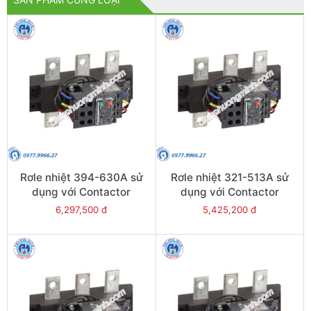
Rơle nhiệt 394-630A sử
Rơle nhiệt 321-513A sử
dụng với Contactor
dụng với Contactor
LC1E630 - Model LRE489
LC1E500 - Model LRE488
6,297,500 đ
5,425,200 đ