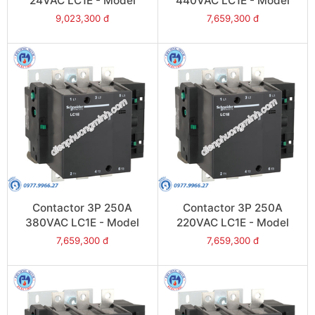
24VAC LC1E - Model
440VAC LC1E - Model
LC1E300B6
LC1E250R6
9,023,300 đ
7,659,300 đ
Contactor 3P 250A
Contactor 3P 250A
380VAC LC1E - Model
220VAC LC1E - Model
LC1E250Q6
LC1E250M6
7,659,300 đ
7,659,300 đ