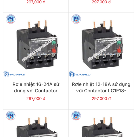
LC1E38 - Model LRE35
LC1E25-E38 - Model
297,000 đ
297,000 đ
LRE32
Rơle nhiệt 16-24A sử
Rơle nhiệt 12-18A sử dụng
dụng với Contactor
với Contactor LC1E18-
LC1E25-E38 - Model
E38 - Model LRE21
297,000 đ
297,000 đ
LRE22