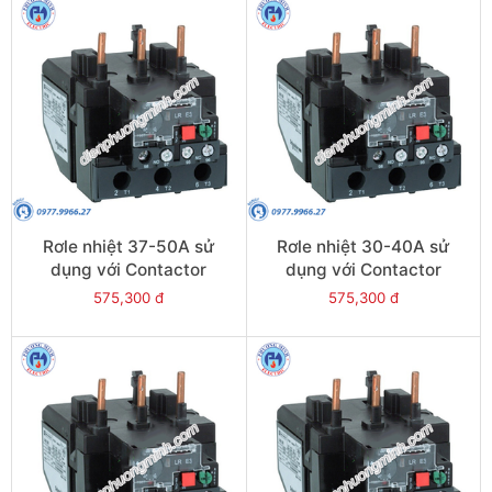
Rơle nhiệt 37-50A sử
Rơle nhiệt 30-40A sử
dụng với Contactor
dụng với Contactor
LC1E50-E95 - Model
LC1E40-E95 - Model
575,300 đ
575,300 đ
LRE357
LRE355