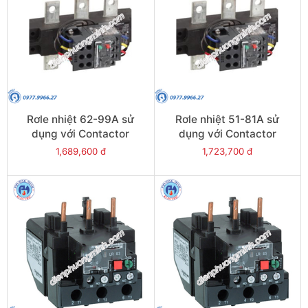
Rơle nhiệt 62-99A sử
Rơle nhiệt 51-81A sử
dụng với Contactor
dụng với Contactor
LC1E120-E160 - Model
LC1E120-E160 - Model
1,689,600 đ
1,723,700 đ
LRE481
LRE480