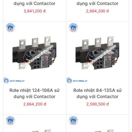
dụng với Contactor
dụng với Contactor
LC1E250-E400 - Model
LC1E250-E400 - Model
3,841,200 đ
2,664,200 đ
LRE485
LRE484
Rơle nhiệt 124-198A sử
Rơle nhiệt 84-135A sử
dụng với Contactor
dụng với Contactor
LC1E200 - Model LRE483
LC1E120-E160 - Model
2,664,200 đ
2,590,500 đ
LRE482