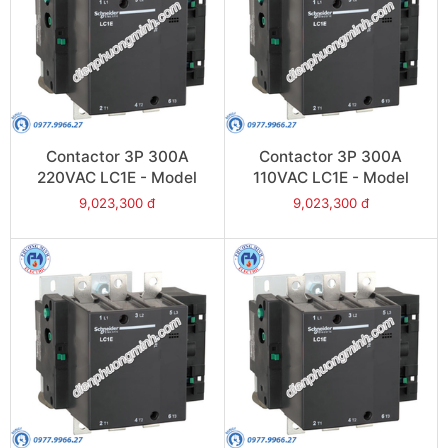
Contactor 3P 300A
Contactor 3P 300A
220VAC LC1E - Model
110VAC LC1E - Model
LC1E300M6
LC1E300F6
9,023,300 đ
9,023,300 đ