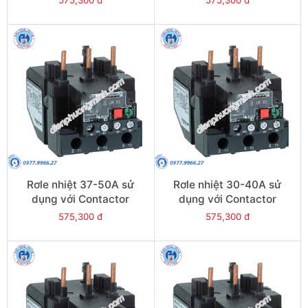
LRE361
LRE359
Rơle nhiệt 37-50A sử
Rơle nhiệt 30-40A sử
dụng với Contactor
dụng với Contactor
LC1E50-E95 - Model
LC1E40-E95 - Model
575,300 đ
575,300 đ
LRE357
LRE355