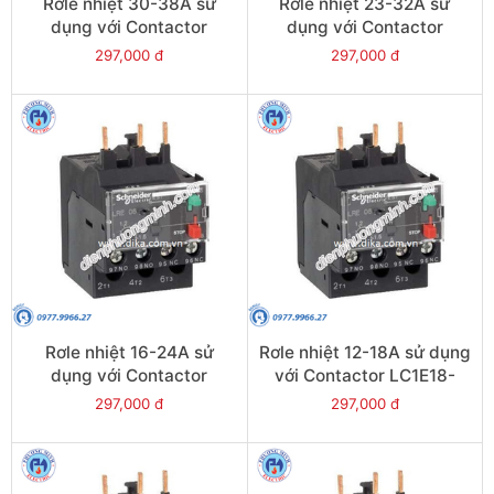
Rơle nhiệt 30-38A sử
Rơle nhiệt 23-32A sử
dụng với Contactor
dụng với Contactor
LC1E38 - Model LRE35
LC1E25-E38 - Model
297,000 đ
297,000 đ
LRE32
Rơle nhiệt 16-24A sử
Rơle nhiệt 12-18A sử dụng
dụng với Contactor
với Contactor LC1E18-
LC1E25-E38 - Model
E38 - Model LRE21
297,000 đ
297,000 đ
LRE22