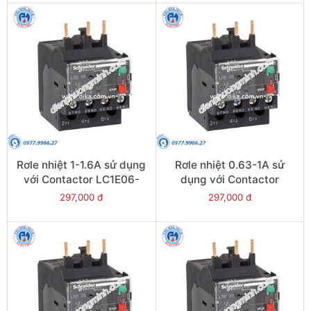
Rơle nhiệt 1-1.6A sử dụng
Rơle nhiệt 0.63-1A sử
với Contactor LC1E06-
dụng với Contactor
E38 - Model LRE06
LC1E06-E38 - Model
297,000 đ
297,000 đ
LRE05