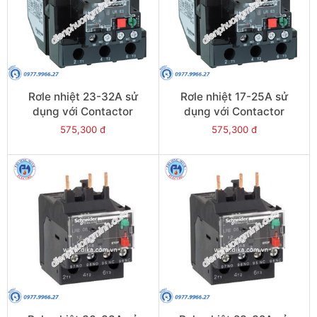
Rơle nhiệt 23-32A sử
Rơle nhiệt 17-25A sử
dụng với Contactor
dụng với Contactor
LC1E40-E95 - Model
LC1E40-E95 - Model
575,300 đ
575,300 đ
LRE353
LRE322