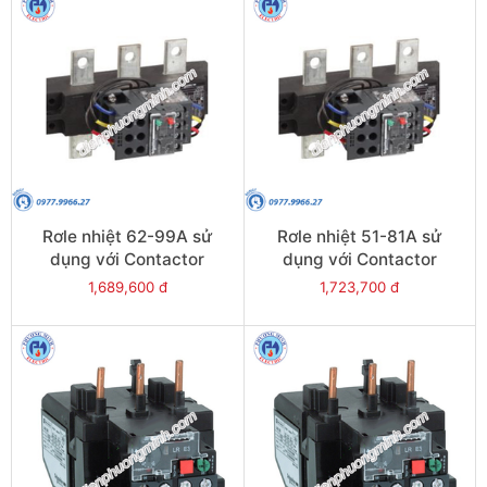
Rơle nhiệt 62-99A sử
Rơle nhiệt 51-81A sử
dụng với Contactor
dụng với Contactor
LC1E120-E160 - Model
LC1E120-E160 - Model
1,689,600 đ
1,723,700 đ
LRE481
LRE480