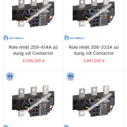
Rơle nhiệt 259-414A sử
Rơle nhiệt 208-333A sử
dụng với Contactor
dụng với Contactor
LC1E300-E400 - Model
LC1E250-E400 - Model
4,039,200 đ
3,841,200 đ
LRE487
LRE486