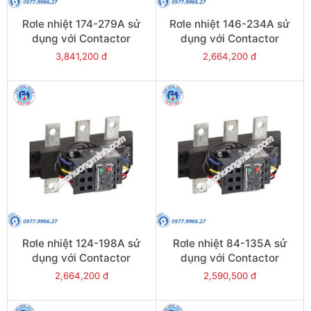
Rơle nhiệt 174-279A sử
Rơle nhiệt 146-234A sử
dụng với Contactor
dụng với Contactor
LC1E250-E400 - Model
LC1E250-E400 - Model
3,841,200 đ
2,664,200 đ
LRE485
LRE484
Rơle nhiệt 124-198A sử
Rơle nhiệt 84-135A sử
dụng với Contactor
dụng với Contactor
LC1E200 - Model LRE483
LC1E120-E160 - Model
2,664,200 đ
2,590,500 đ
LRE482