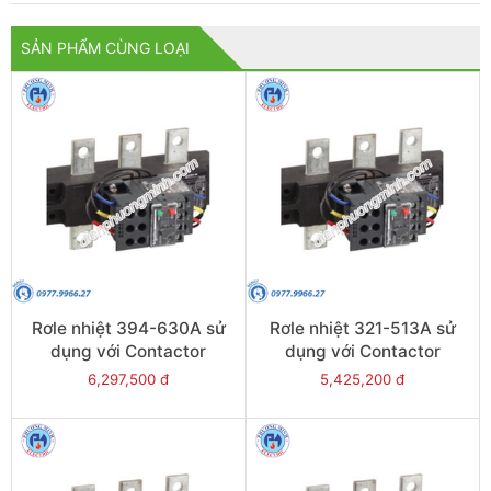
SẢN PHẨM CÙNG LOẠI
Rơle nhiệt 394-630A sử
Rơle nhiệt 321-513A sử
dụng với Contactor
dụng với Contactor
LC1E630 - Model LRE489
LC1E500 - Model LRE488
6,297,500 đ
5,425,200 đ