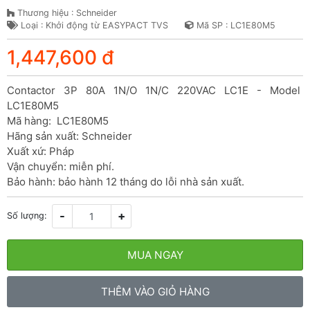
Thương hiệu : Schneider
Loại : Khởi động từ EASYPACT TVS
Mã SP : LC1E80M5
1,447,600 đ
Contactor 3P 80A 1N/O 1N/C 220VAC LC1E - Model 
LC1E80M5

Mã hàng:  LC1E80M5

Hãng sản xuất: Schneider

Xuất xứ: Pháp

Vận chuyển: miễn phí.

Bảo hành: bảo hành 12 tháng do lỗi nhà sản xuất.
-
+
Số lượng:
MUA NGAY
THÊM VÀO GIỎ HÀNG