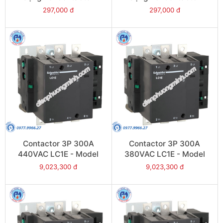
LC1E06-E38 - Model
LC1E06-E38 - Model
297,000 đ
297,000 đ
LRE02
LRE01
Contactor 3P 300A
Contactor 3P 300A
440VAC LC1E - Model
380VAC LC1E - Model
LC1E300R6
LC1E300Q6
9,023,300 đ
9,023,300 đ