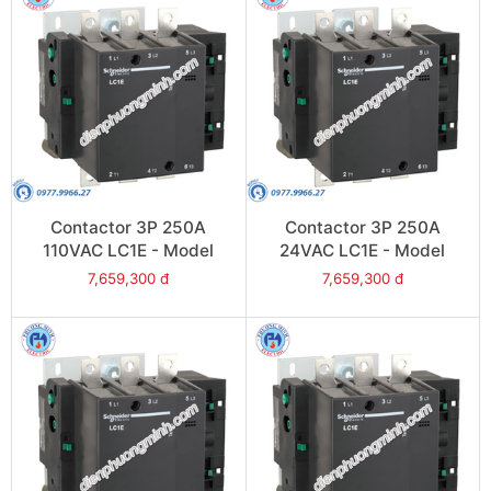
Contactor 3P 250A
Contactor 3P 250A
110VAC LC1E - Model
24VAC LC1E - Model
LC1E250F6
LC1E250B6
7,659,300 đ
7,659,300 đ