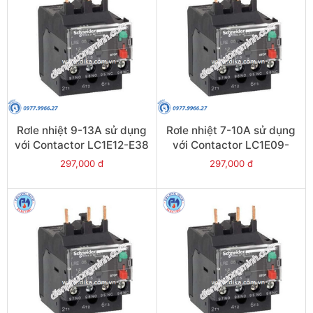
Rơle nhiệt 9-13A sử dụng
Rơle nhiệt 7-10A sử dụng
với Contactor LC1E12-E38
với Contactor LC1E09-
- Model LRE16
E38 - Model LRE14
297,000 đ
297,000 đ