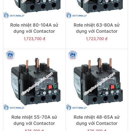
Rơle nhiệt 80-104A sử
Rơle nhiệt 63-80A sử
dụng với Contactor
dụng với Contactor
LC1E95 - Model LRE365
LC1E80-E95 - Model
1,723,700 đ
1,723,700 đ
LRE363
Rơle nhiệt 55-70A sử
Rơle nhiệt 48-65A sử
dụng với Contactor
dụng với Contactor
LC1E80-E95 - Model
LC1E65-E95 - Model
575,300 đ
575,300 đ