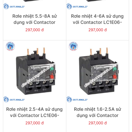
Rơle nhiệt 5.5-8A sử
Rơle nhiệt 4-6A sử dụng
dụng với Contactor
với Contactor LC1E06-
LC1E09-E38 - Model
E38 - Model LRE10
297,000 đ
297,000 đ
LRE12
Rơle nhiệt 2.5-4A sử dụng
Rơle nhiệt 1.6-2.5A sử
với Contactor LC1E06-
dụng với Contactor
E38 - Model LRE08
LC1E06-E38 - Model
297,000 đ
297,000 đ
LRE07