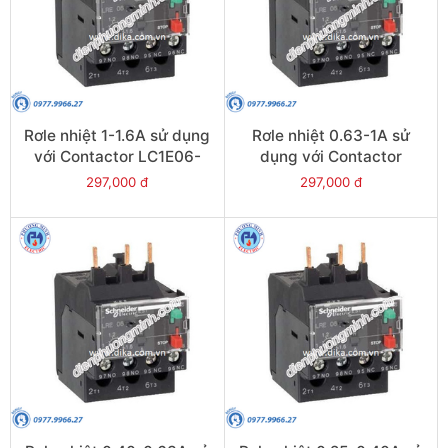
Rơle nhiệt 1-1.6A sử dụng
Rơle nhiệt 0.63-1A sử
với Contactor LC1E06-
dụng với Contactor
E38 - Model LRE06
LC1E06-E38 - Model
297,000 đ
297,000 đ
LRE05