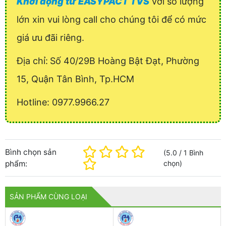
Khởi động từ EASYPACT TVS
với số lượng
lớn xin vui lòng call cho chúng tôi để có mức
giá ưu đãi riêng.
Địa chỉ:
Số 40/29B Hoàng Bật Đạt, Phường
15, Quận Tân Bình, Tp.HCM
Hotline: 0977.9966.27
Bình chọn sản
(
5.0
/
1
Bình
phẩm:
chọn
)
SẢN PHẨM CÙNG LOẠI