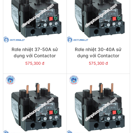
Rơle nhiệt 37-50A sử
Rơle nhiệt 30-40A sử
dụng với Contactor
dụng với Contactor
LC1E50-E95 - Model
LC1E40-E95 - Model
575,300 đ
575,300 đ
LRE357
LRE355