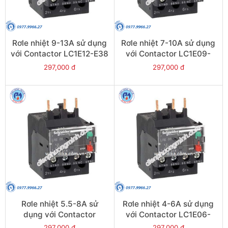
Rơle nhiệt 9-13A sử dụng
Rơle nhiệt 7-10A sử dụng
với Contactor LC1E12-E38
với Contactor LC1E09-
- Model LRE16
E38 - Model LRE14
297,000 đ
297,000 đ
Rơle nhiệt 5.5-8A sử
Rơle nhiệt 4-6A sử dụng
dụng với Contactor
với Contactor LC1E06-
LC1E09-E38 - Model
E38 - Model LRE10
297,000 đ
297,000 đ