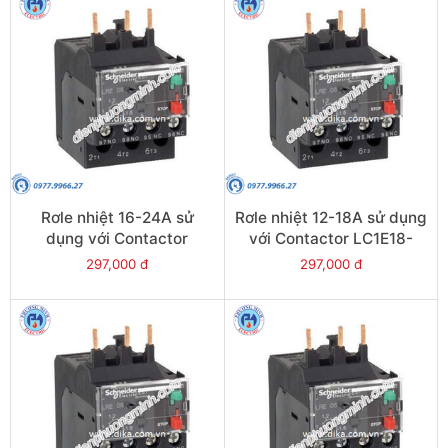
Rơle nhiệt 16-24A sử
Rơle nhiệt 12-18A sử dụng
dụng với Contactor
với Contactor LC1E18-
LC1E25-E38 - Model
E38 - Model LRE21
297,000 đ
297,000 đ
LRE22