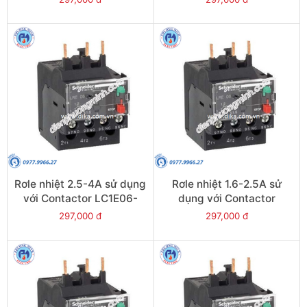
LRE12
Rơle nhiệt 2.5-4A sử dụng
Rơle nhiệt 1.6-2.5A sử
với Contactor LC1E06-
dụng với Contactor
E38 - Model LRE08
LC1E06-E38 - Model
297,000 đ
297,000 đ
LRE07