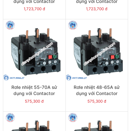
dụng với Contactor
dụng với Contactor
LC1E95 - Model LRE365
LC1E80-E95 - Model
1,723,700 đ
1,723,700 đ
LRE363
Rơle nhiệt 55-70A sử
Rơle nhiệt 48-65A sử
dụng với Contactor
dụng với Contactor
LC1E80-E95 - Model
LC1E65-E95 - Model
575,300 đ
575,300 đ
LRE361
LRE359