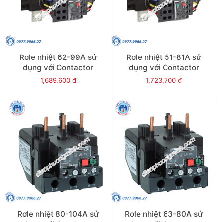
Rơle nhiệt 62-99A sử
Rơle nhiệt 51-81A sử
dụng với Contactor
dụng với Contactor
LC1E120-E160 - Model
LC1E120-E160 - Model
1,689,600 đ
1,723,700 đ
LRE481
LRE480
Rơle nhiệt 80-104A sử
Rơle nhiệt 63-80A sử