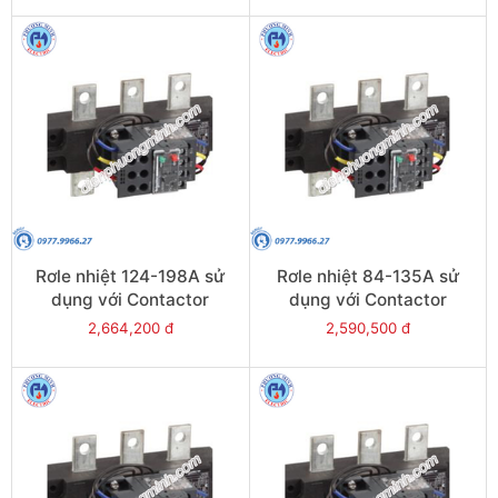
Rơle nhiệt 124-198A sử
Rơle nhiệt 84-135A sử
dụng với Contactor
dụng với Contactor
LC1E200 - Model LRE483
LC1E120-E160 - Model
2,664,200 đ
2,590,500 đ
LRE482