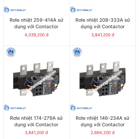
Rơle nhiệt 259-414A sử
Rơle nhiệt 208-333A sử
dụng với Contactor
dụng với Contactor
LC1E300-E400 - Model
LC1E250-E400 - Model
4,039,200 đ
3,841,200 đ
LRE487
LRE486
Rơle nhiệt 174-279A sử
Rơle nhiệt 146-234A sử
dụng với Contactor
dụng với Contactor
LC1E250-E400 - Model
LC1E250-E400 - Model
3,841,200 đ
2,664,200 đ
LRE485
LRE484