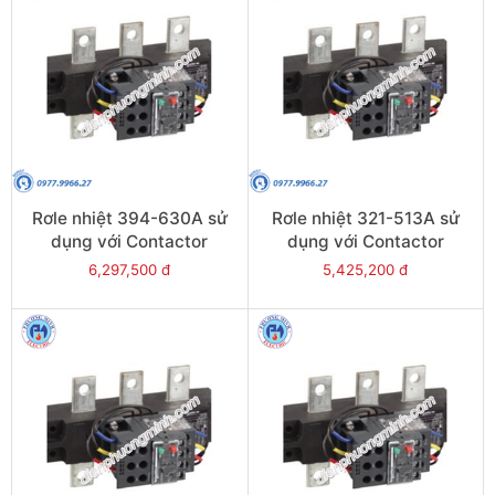
Rơle nhiệt 394-630A sử
Rơle nhiệt 321-513A sử
dụng với Contactor
dụng với Contactor
LC1E630 - Model LRE489
LC1E500 - Model LRE488
6,297,500 đ
5,425,200 đ