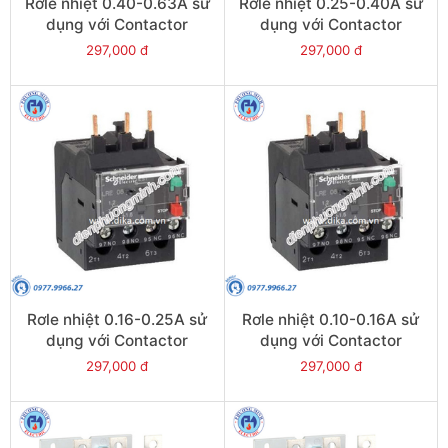
Rơle nhiệt 0.40-0.63A sử
Rơle nhiệt 0.25-0.40A sử
dụng với Contactor
dụng với Contactor
LC1E06-E38 - Model
LC1E06-E38 - Model
297,000 đ
297,000 đ
LRE04
LRE03
Rơle nhiệt 0.16-0.25A sử
Rơle nhiệt 0.10-0.16A sử
dụng với Contactor
dụng với Contactor
LC1E06-E38 - Model
LC1E06-E38 - Model
297,000 đ
297,000 đ
LRE02
LRE01