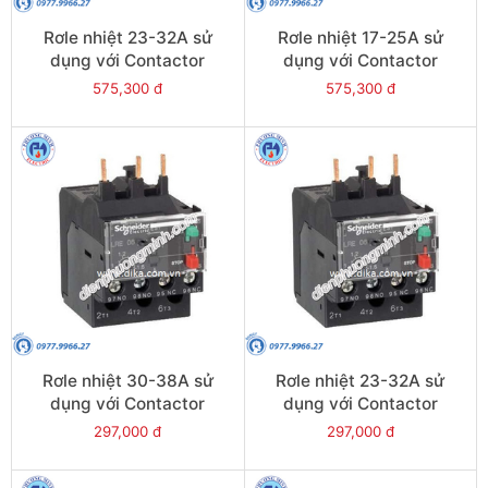
Rơle nhiệt 23-32A sử
Rơle nhiệt 17-25A sử
dụng với Contactor
dụng với Contactor
LC1E40-E95 - Model
LC1E40-E95 - Model
575,300 đ
575,300 đ
LRE353
LRE322
Rơle nhiệt 30-38A sử
Rơle nhiệt 23-32A sử
dụng với Contactor
dụng với Contactor
LC1E38 - Model LRE35
LC1E25-E38 - Model
297,000 đ
297,000 đ
LRE32