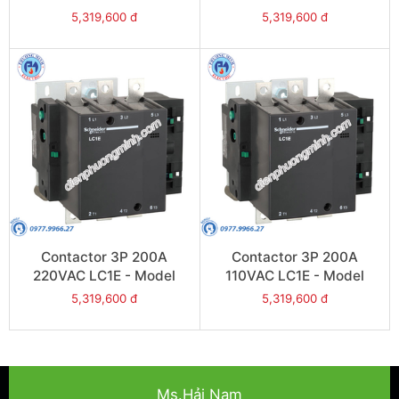
LC1E200R6
LC1E200Q6
5,319,600 đ
5,319,600 đ
Contactor 3P 200A
Contactor 3P 200A
220VAC LC1E - Model
110VAC LC1E - Model
LC1E200M6
LC1E200F6
5,319,600 đ
5,319,600 đ
Ms.Hải Nam