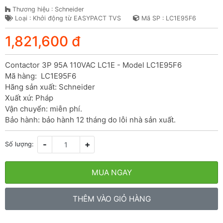
Thương hiệu : Schneider
Loại : Khởi động từ EASYPACT TVS
Mã SP : LC1E95F6
1,821,600 đ
Contactor 3P 95A 110VAC LC1E - Model LC1E95F6

Mã hàng:  LC1E95F6

Hãng sản xuất: Schneider

Xuất xứ: Pháp

Vận chuyển: miễn phí.

Bảo hành: bảo hành 12 tháng do lỗi nhà sản xuất.
-
+
Số lượng:
MUA NGAY
THÊM VÀO GIỎ HÀNG