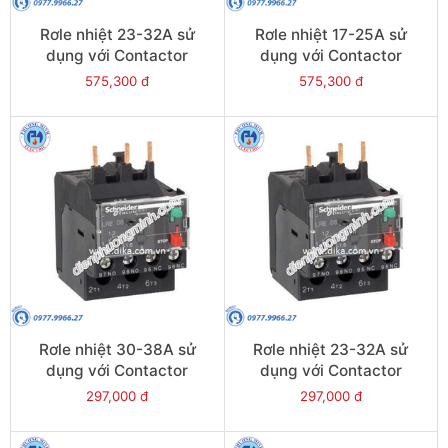
Rơle nhiệt 23-32A sử
Rơle nhiệt 17-25A sử
dụng với Contactor
dụng với Contactor
LC1E40-E95 - Model
LC1E40-E95 - Model
575,300 đ
575,300 đ
LRE353
LRE322
Rơle nhiệt 30-38A sử
Rơle nhiệt 23-32A sử
dụng với Contactor
dụng với Contactor
LC1E38 - Model LRE35
LC1E25-E38 - Model
297,000 đ
297,000 đ
LRE32