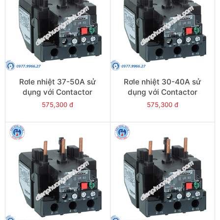
Rơle nhiệt 37-50A sử
Rơle nhiệt 30-40A sử
dụng với Contactor
dụng với Contactor
LC1E50-E95 - Model
LC1E40-E95 - Model
575,300 đ
575,300 đ
LRE357
LRE355