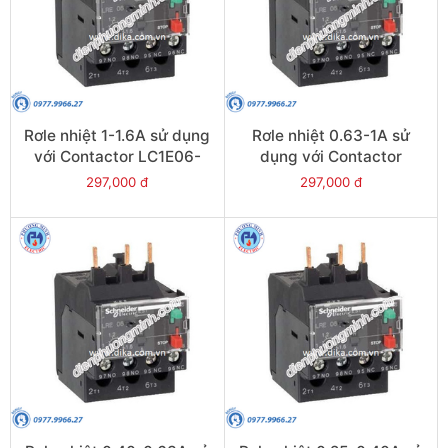
Rơle nhiệt 1-1.6A sử dụng
Rơle nhiệt 0.63-1A sử
với Contactor LC1E06-
dụng với Contactor
E38 - Model LRE06
LC1E06-E38 - Model
297,000 đ
297,000 đ
LRE05