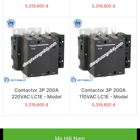
LC1E200R6
LC1E200Q6
5,319,600 đ
5,319,600 đ
Contactor 3P 200A
Contactor 3P 200A
220VAC LC1E - Model
110VAC LC1E - Model
LC1E200M6
LC1E200F6
5,319,600 đ
5,319,600 đ
Ms.Hải Nam