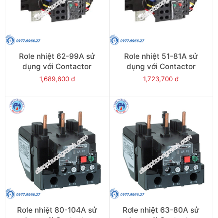
Rơle nhiệt 62-99A sử
Rơle nhiệt 51-81A sử
dụng với Contactor
dụng với Contactor
LC1E120-E160 - Model
LC1E120-E160 - Model
1,689,600 đ
1,723,700 đ
LRE481
LRE480
Rơle nhiệt 80-104A sử
Rơle nhiệt 63-80A sử