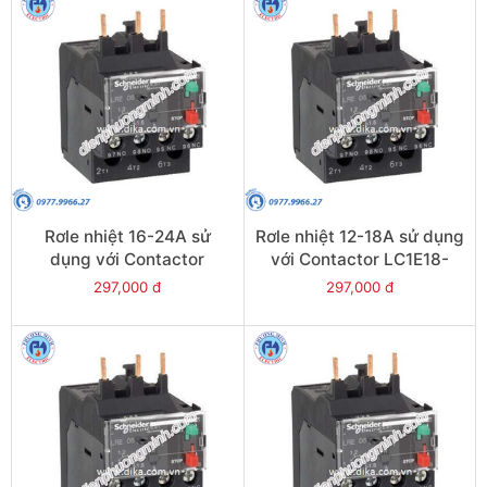
Rơle nhiệt 16-24A sử
Rơle nhiệt 12-18A sử dụng
dụng với Contactor
với Contactor LC1E18-
LC1E25-E38 - Model
E38 - Model LRE21
297,000 đ
297,000 đ
LRE22