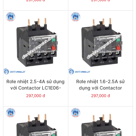
LRE12
Rơle nhiệt 2.5-4A sử dụng
Rơle nhiệt 1.6-2.5A sử
với Contactor LC1E06-
dụng với Contactor
E38 - Model LRE08
LC1E06-E38 - Model
297,000 đ
297,000 đ
LRE07