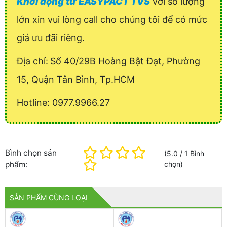
Khởi động từ EASYPACT TVS
với số lượng
lớn xin vui lòng call cho chúng tôi để có mức
giá ưu đãi riêng.
Địa chỉ:
Số 40/29B Hoàng Bật Đạt, Phường
15, Quận Tân Bình, Tp.HCM
Hotline: 0977.9966.27
Bình chọn sản
(
5.0
/
1
Bình
phẩm:
chọn
)
SẢN PHẨM CÙNG LOẠI