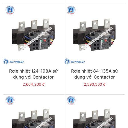
Rơle nhiệt 124-198A sử
Rơle nhiệt 84-135A sử
dụng với Contactor
dụng với Contactor
LC1E200 - Model LRE483
LC1E120-E160 - Model
2,664,200 đ
2,590,500 đ
LRE482