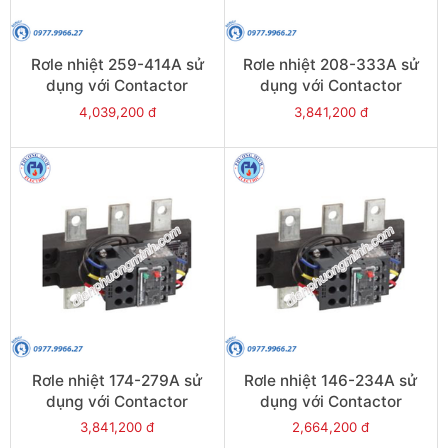
Rơle nhiệt 259-414A sử
Rơle nhiệt 208-333A sử
dụng với Contactor
dụng với Contactor
LC1E300-E400 - Model
LC1E250-E400 - Model
4,039,200 đ
3,841,200 đ
LRE487
LRE486
Rơle nhiệt 174-279A sử
Rơle nhiệt 146-234A sử
dụng với Contactor
dụng với Contactor
LC1E250-E400 - Model
LC1E250-E400 - Model
3,841,200 đ
2,664,200 đ
LRE485
LRE484