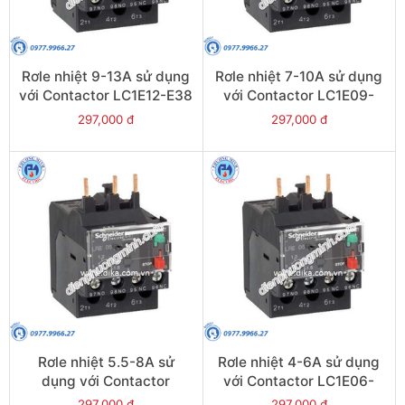
Rơle nhiệt 9-13A sử dụng
Rơle nhiệt 7-10A sử dụng
với Contactor LC1E12-E38
với Contactor LC1E09-
- Model LRE16
E38 - Model LRE14
297,000 đ
297,000 đ
Rơle nhiệt 5.5-8A sử
Rơle nhiệt 4-6A sử dụng
dụng với Contactor
với Contactor LC1E06-
LC1E09-E38 - Model
E38 - Model LRE10
297,000 đ
297,000 đ