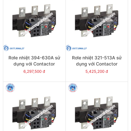
Rơle nhiệt 394-630A sử
Rơle nhiệt 321-513A sử
dụng với Contactor
dụng với Contactor
LC1E630 - Model LRE489
LC1E500 - Model LRE488
6,297,500 đ
5,425,200 đ