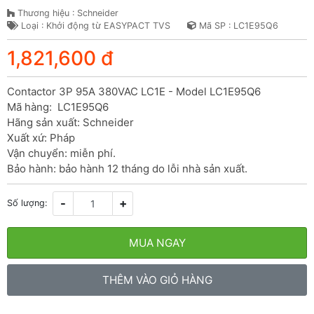
Thương hiệu : Schneider
Loại : Khởi động từ EASYPACT TVS
Mã SP : LC1E95Q6
1,821,600 đ
Contactor 3P 95A 380VAC LC1E - Model LC1E95Q6

Mã hàng:  LC1E95Q6

Hãng sản xuất: Schneider

Xuất xứ: Pháp

Vận chuyển: miễn phí.

Bảo hành: bảo hành 12 tháng do lỗi nhà sản xuất.
-
+
Số lượng:
MUA NGAY
THÊM VÀO GIỎ HÀNG