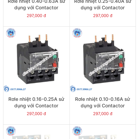
Rơle nhiệt 0.40-0.63A sử
Rơle nhiệt 0.25-0.40A sử
dụng với Contactor
dụng với Contactor
LC1E06-E38 - Model
LC1E06-E38 - Model
297,000 đ
297,000 đ
LRE04
LRE03
Rơle nhiệt 0.16-0.25A sử
Rơle nhiệt 0.10-0.16A sử
dụng với Contactor
dụng với Contactor
LC1E06-E38 - Model
LC1E06-E38 - Model
297,000 đ
297,000 đ
LRE02
LRE01