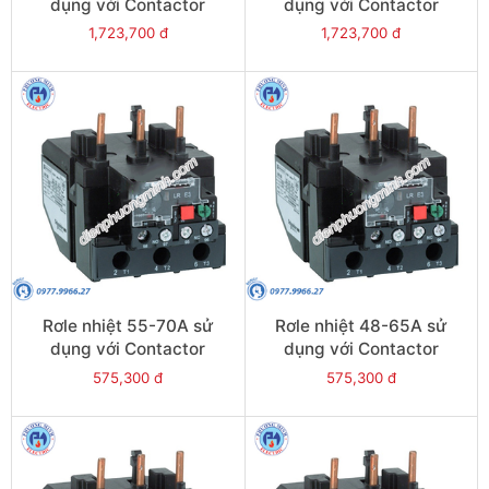
dụng với Contactor
dụng với Contactor
LC1E95 - Model LRE365
LC1E80-E95 - Model
1,723,700 đ
1,723,700 đ
LRE363
Rơle nhiệt 55-70A sử
Rơle nhiệt 48-65A sử
dụng với Contactor
dụng với Contactor
LC1E80-E95 - Model
LC1E65-E95 - Model
575,300 đ
575,300 đ
LRE361
LRE359