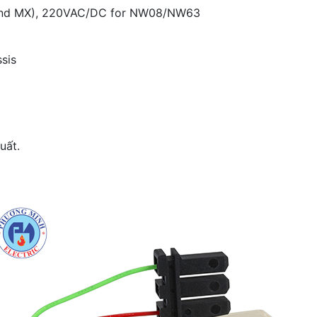
p (2nd MX), 220VAC/DC for NW08/NW63
ssis
uất.