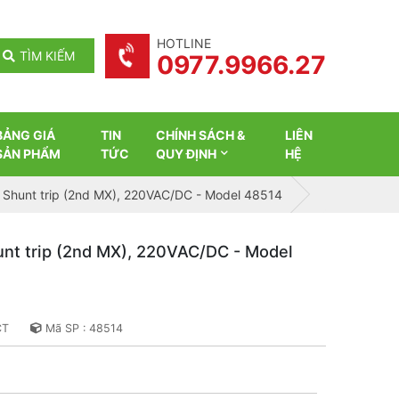
HOTLINE
TÌM KIẾM
0977.9966.27
BẢNG GIÁ
TIN
CHÍNH SÁCH &
LIÊN
SẢN PHẨM
TỨC
QUY ĐỊNH
HỆ
, Shunt trip (2nd MX), 220VAC/DC - Model 48514
unt trip (2nd MX), 220VAC/DC - Model
CT
Mã SP : 48514