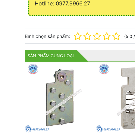
Hotline: 0977.9966.27
Bình chọn sản phẩm:
(
5.0
SẢN PHẨM CÙNG LOẠI