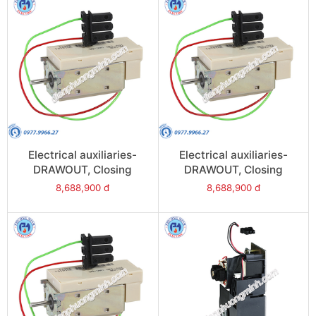
Electrical auxiliaries-
Electrical auxiliaries-
DRAWOUT, Closing
DRAWOUT, Closing
release (XF), 24VAC/DC -
release (XF),
8,688,900 đ
8,688,900 đ
Model 48481
380/480VAC/DC - Model
48486