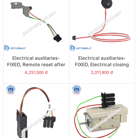
Electrical auxiliaries-
Electrical auxiliaries-
FIXED, Remote reset after
FIXED, Electrical closing
fault trip (Res),
button (BPFE) for
4,251,500 đ
2,011,900 đ
220/240VAC - Model
NW08/NW63 - Model
48203
48534