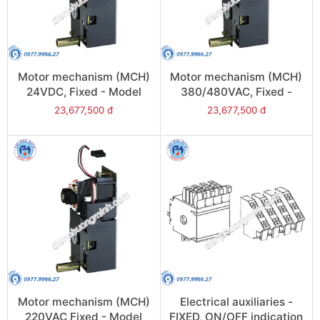
Motor mechanism (MCH)
Motor mechanism (MCH)
24VDC, Fixed - Model
380/480VAC, Fixed -
48206
Model 48214
23,677,500 đ
23,677,500 đ
Motor mechanism (MCH)
Electrical auxiliaries -
220VAC Fixed - Model
FIXED, ON/OFF indication