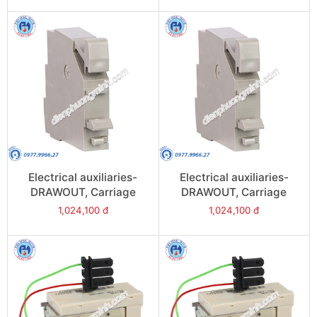
33682
Model 33753
Electrical auxiliaries-
Electrical auxiliaries-
DRAWOUT, Carriage
DRAWOUT, Carriage
switches, 1 test position
switches, 1 connected
1,024,100 đ
1,024,100 đ
contact (CD) - Model
position confact (CE) -
33752
Model 33751