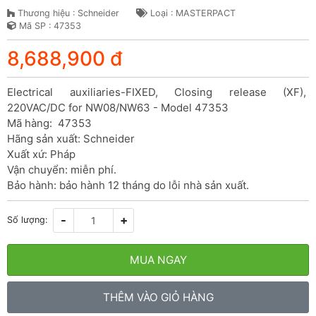
Thương hiệu : Schneider
Loại : MASTERPACT
Mã SP : 47353
8,688,900 đ
Electrical auxiliaries-FIXED, Closing release (XF), 
220VAC/DC for NW08/NW63 - Model 47353

Mã hàng:  47353

Hãng sản xuất: Schneider

Xuất xứ: Pháp

Vận chuyển: miễn phí.

Bảo hành: bảo hành 12 tháng do lỗi nhà sản xuất.
-
+
Số lượng:
MUA NGAY
THÊM VÀO GIỎ HÀNG