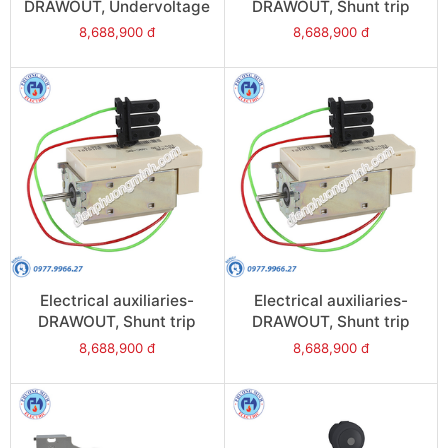
DRAWOUT, Undervoltage
DRAWOUT, Shunt trip
Trip (MN),
(2nd MX), 24VAC/DC -
8,688,900 đ
8,688,900 đ
220/250VAC/DC - Model
Model 48511
48504
Electrical auxiliaries-
Electrical auxiliaries-
DRAWOUT, Shunt trip
DRAWOUT, Shunt trip
(2nd MX),
(2nd MX), 220VAC/DC -
8,688,900 đ
8,688,900 đ
380/480VAC/DC - Model
Model 48514
48516