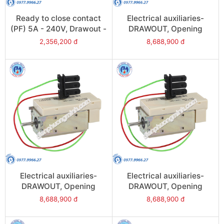
Ready to close contact
Electrical auxiliaries-
(PF) 5A - 240V, Drawout -
DRAWOUT, Opening
Model 48469
release (MX), 24VAC/DC -
2,356,200 đ
8,688,900 đ
Model 48491
Electrical auxiliaries-
Electrical auxiliaries-
DRAWOUT, Opening
DRAWOUT, Opening
release (MX),
release (MX), 220VAC/DC
8,688,900 đ
8,688,900 đ
380/480VAC/DC - Model
- Model 48494
48496