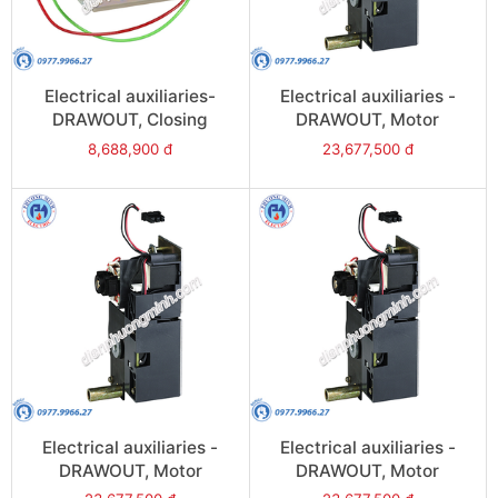
Electrical auxiliaries-
Electrical auxiliaries -
DRAWOUT, Closing
DRAWOUT, Motor
release (XF), 220VAC/DC
mechanism (MCH),
8,688,900 đ
23,677,500 đ
- Model 48484
24VDC - Model 48521
Electrical auxiliaries -
Electrical auxiliaries -
DRAWOUT, Motor
DRAWOUT, Motor
mechanism (MCH),
mechanism (MCH),