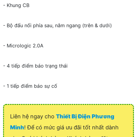
- Khung CB
- Bộ đấu nối phía sau, nằm ngang (trên & dưới)
- Micrologic 2.0A
- 4 tiếp điểm báo trạng thái
- 1 tiếp điểm báo sự cố
Liên hệ ngay cho
Thiết Bị Điện Phương
Minh
! Để có mức giá ưu đãi tốt nhất dành