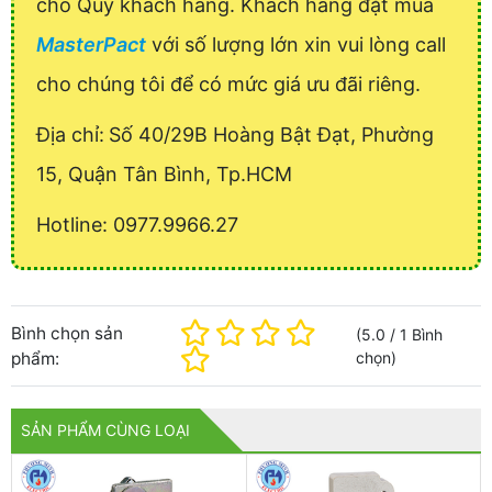
cho Quý khách hàng. Khách hàng đặt mua
MasterPact
với số lượng lớn xin vui lòng call
cho chúng tôi để có mức giá ưu đãi riêng.
Địa chỉ:
Số 40/29B Hoàng Bật Đạt, Phường
15, Quận Tân Bình, Tp.HCM
Hotline: 0977.9966.27
Bình chọn sản
(
5.0
/
1
Bình
phẩm:
chọn
)
SẢN PHẨM CÙNG LOẠI