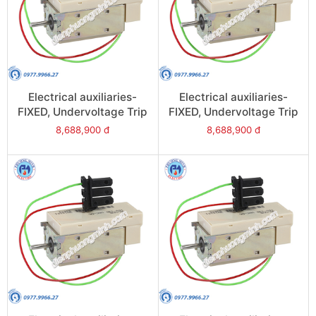
Electrical auxiliaries-
Electrical auxiliaries-
FIXED, Undervoltage Trip
FIXED, Undervoltage Trip
(MN), 24VAC/DC for
(MN), 380/480VAC/DC
8,688,900 đ
8,688,900 đ
NW08/NW63 - Model
for NW08/NW63 - Model
47380
47385