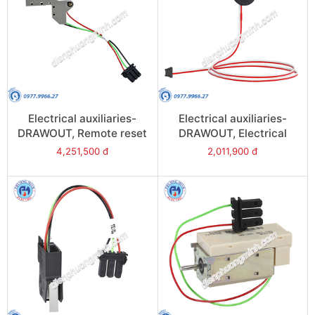
Electrical auxiliaries-
Electrical auxiliaries-
DRAWOUT, Remote reset
DRAWOUT, Electrical
after fault trip (Res),
closing button (BPFE) -
4,251,500 đ
2,011,900 đ
220/240VAC - Model
Model 48534
48473