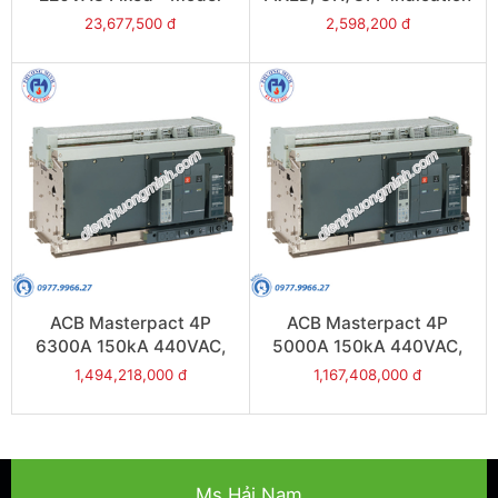
48212
contact(OF) - Model
23,677,500 đ
2,598,200 đ
48198
ACB Masterpact 4P
ACB Masterpact 4P
6300A 150kA 440VAC,
5000A 150kA 440VAC,
NW-DRAWOUT, Type H2 -
NW-DRAWOUT, Type H2 -
1,494,218,000 đ
1,167,408,000 đ
Model NW63H24D2
Model NW50H24D2
Ms.Hải Nam