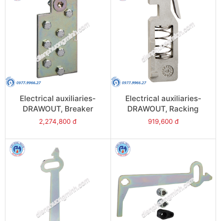
Electrical auxiliaries-
Electrical auxiliaries-
DRAWOUT, Breaker
DRAWOUT, Racking
mismatch protection
interlock (VPOC) - Model
2,274,800 đ
919,600 đ
(VDC) - Model 33767
48582