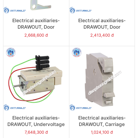
Electrical auxiliaries-
Electrical auxiliaries-
DRAWOUT, Door
DRAWOUT, Door
interlock, left hand side
interlock, right hand side
2,668,600 đ
2,413,400 đ
(VPECG) - Model 48580
(VPECD) - Model 48579
Electrical auxiliaries-
Electrical auxiliaries-
DRAWOUT, Undervoltage
DRAWOUT, Carriage
Trip (MN), time delay
switches, 1 disconnect
7,648,300 đ
1,024,100 đ
220/240VAC - Model
position contact (CT) -