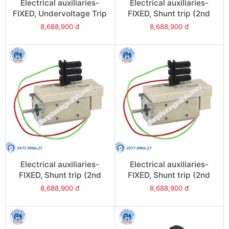
Electrical auxiliaries-
Electrical auxiliaries-
FIXED, Undervoltage Trip
FIXED, Shunt trip (2nd
(MN), 220/250VAC/DC
MX), 24VAC/DC for
8,688,900 đ
8,688,900 đ
for NW08/NW63 - Model
NW08/NW63 - Model
47383
47370
Electrical auxiliaries-
Electrical auxiliaries-
FIXED, Shunt trip (2nd
FIXED, Shunt trip (2nd
MX), 380/480VAC/DC for
MX), 220VAC/DC for
8,688,900 đ
8,688,900 đ
NW08/NW63 - Model
NW08/NW63 - Model
47375
47373