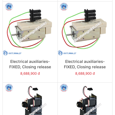
47365
47363
Electrical auxiliaries-
Electrical auxiliaries-
FIXED, Closing release
FIXED, Closing release
(XF), 24VAC/DC for
(XF), 380/480VAC/DC for
8,688,900 đ
8,688,900 đ
NW08/NW63 - Model
NW08/NW63 - Model
47350
47355