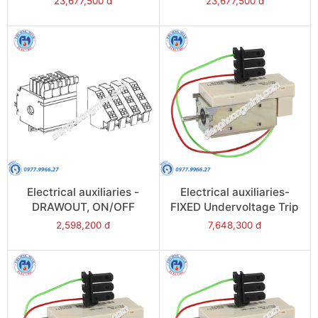
23,677,500 đ
23,677,500 đ
380/480VAC - Model
220VAC - Model 48527
48529
Electrical auxiliaries -
Electrical auxiliaries-
DRAWOUT, ON/OFF
FIXED Undervoltage Trip
indication contact(OF) -
(MN) Time delay,
2,598,200 đ
7,648,300 đ
Model 48468
220/240V for
NW08/NW63 - Model
33682