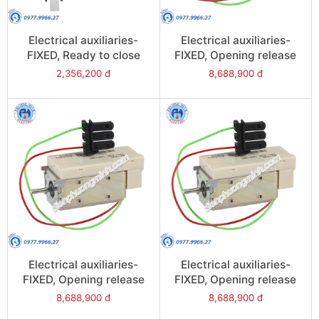
Electrical auxiliaries-
Electrical auxiliaries-
FIXED, Ready to close
FIXED, Opening release
contact (PF), 5A-240V
(MX), 24VAC/DC for
2,356,200 đ
8,688,900 đ
for NW08/NW63 - Model
NW08/NW63 - Model
47342
47360
Electrical auxiliaries-
Electrical auxiliaries-
FIXED, Opening release
FIXED, Opening release
(MX), 380/480VAC/DC
(MX), 220VAC/DC for
8,688,900 đ
8,688,900 đ
for NW08/NW63 - Model
NW08/NW63 - Model