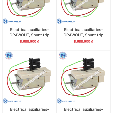
Electrical auxiliaries-
Electrical auxiliaries-
DRAWOUT, Shunt trip
DRAWOUT, Shunt trip
(2nd MX), 24VAC/DC -
(2nd MX),
8,688,900 đ
8,688,900 đ
Model 48501
380/480VAC/DC - Model
48506
Electrical auxiliaries-
Electrical auxiliaries-