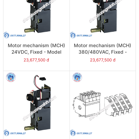
Motor mechanism (MCH)
Motor mechanism (MCH)
24VDC, Fixed - Model
380/480VAC, Fixed -
48206
Model 48214
23,677,500 đ
23,677,500 đ