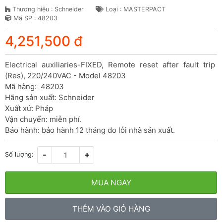
Thương hiệu : Schneider
Loại : MASTERPACT
Mã SP : 48203
4,251,500 đ
Electrical auxiliaries-FIXED, Remote reset after fault trip 
(Res), 220/240VAC - Model 48203

Mã hàng:  48203

Hãng sản xuất: Schneider

Xuất xứ: Pháp

Vận chuyển: miễn phí.

Bảo hành: bảo hành 12 tháng do lỗi nhà sản xuất.
-
+
Số lượng:
MUA NGAY
THÊM VÀO GIỎ HÀNG