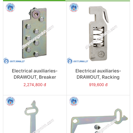
Electrical auxiliaries-
Electrical auxiliaries-
DRAWOUT, Breaker
DRAWOUT, Racking
mismatch protection
interlock (VPOC) - Model
2,274,800 đ
919,600 đ
(VDC) - Model 33767
48582