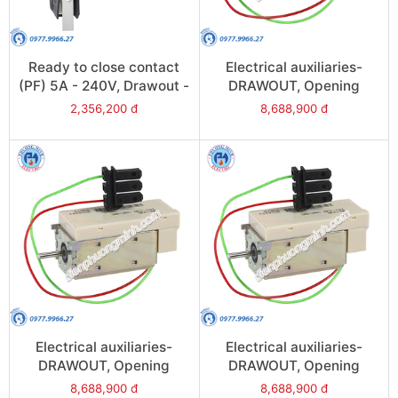
Ready to close contact
Electrical auxiliaries-
(PF) 5A - 240V, Drawout -
DRAWOUT, Opening
Model 48469
release (MX), 24VAC/DC -
2,356,200 đ
8,688,900 đ
Model 48491
Electrical auxiliaries-
Electrical auxiliaries-
DRAWOUT, Opening
DRAWOUT, Opening
release (MX),
release (MX), 220VAC/DC
8,688,900 đ
8,688,900 đ