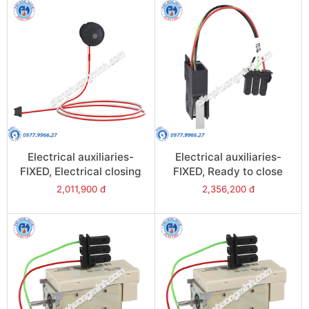
Electrical auxiliaries-
Electrical auxiliaries-
FIXED, Electrical closing
FIXED, Ready to close
button (BPFE) for
contact (PF), 5A-240V
2,011,900 đ
2,356,200 đ
NW08/NW63 - Model
for NW08/NW63 - Model
48534
47342