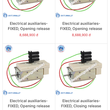
Electrical auxiliaries-
Electrical auxiliaries-
FIXED, Opening release
FIXED, Opening release
(MX), 24VAC/DC for
(MX), 380/480VAC/DC
8,688,900 đ
8,688,900 đ
NW08/NW63 - Model
for NW08/NW63 - Model
47360
47365
Electrical auxiliaries-
Electrical auxiliaries-
FIXED, Opening release
FIXED, Closing release