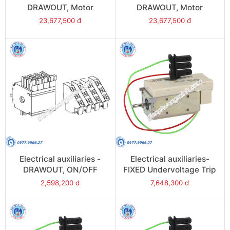
DRAWOUT, Motor
DRAWOUT, Motor
mechanism (MCH),
mechanism (MCH),
23,677,500 đ
23,677,500 đ
380/480VAC - Model
220VAC - Model 48527
48529
Electrical auxiliaries -
Electrical auxiliaries-
DRAWOUT, ON/OFF
FIXED Undervoltage Trip
indication contact(OF) -
(MN) Time delay,
2,598,200 đ
7,648,300 đ
Model 48468
220/240V for
NW08/NW63 - Model
33682