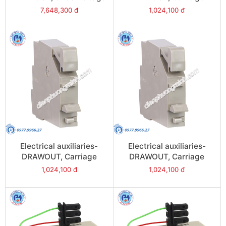
Trip (MN), time delay
switches, 1 disconnect
7,648,300 đ
1,024,100 đ
220/240VAC - Model
position contact (CT) -
33682
Model 33753
Electrical auxiliaries-
Electrical auxiliaries-
DRAWOUT, Carriage
DRAWOUT, Carriage
switches, 1 test position
switches, 1 connected
1,024,100 đ
1,024,100 đ
contact (CD) - Model
position confact (CE) -
33752
Model 33751