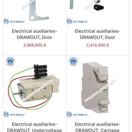
Electrical auxiliaries-
Electrical auxiliaries-
DRAWOUT, Door
DRAWOUT, Door
interlock, left hand side
interlock, right hand side
2,668,600 đ
2,413,400 đ
(VPECG) - Model 48580
(VPECD) - Model 48579
Electrical auxiliaries-
Electrical auxiliaries-
DRAWOUT, Undervoltage
DRAWOUT, Carriage