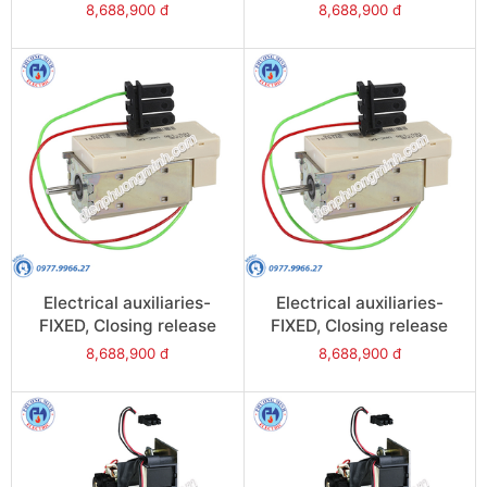
(MX), 220VAC/DC for
(XF), 24VAC/DC for
8,688,900 đ
8,688,900 đ
NW08/NW63 - Model
NW08/NW63 - Model
47363
47350
Electrical auxiliaries-
Electrical auxiliaries-
FIXED, Closing release
FIXED, Closing release
(XF), 380/480VAC/DC for
(XF), 220VAC/DC for
8,688,900 đ
8,688,900 đ
NW08/NW63 - Model
NW08/NW63 - Model
47355
47353