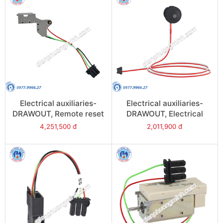
Electrical auxiliaries-
Electrical auxiliaries-
DRAWOUT, Remote reset
DRAWOUT, Electrical
after fault trip (Res),
closing button (BPFE) -
4,251,500 đ
2,011,900 đ
220/240VAC - Model
Model 48534
48473