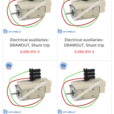
Electrical auxiliaries-
Electrical auxiliaries-
DRAWOUT, Shunt trip
DRAWOUT, Shunt trip
(2nd MX), 24VAC/DC -
(2nd MX),
8,688,900 đ
8,688,900 đ
Model 48501
380/480VAC/DC - Model
48506