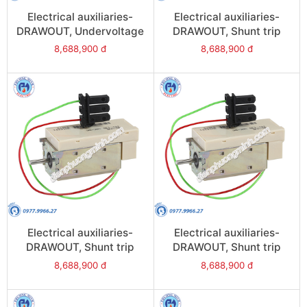
Electrical auxiliaries-
Electrical auxiliaries-
DRAWOUT, Undervoltage
DRAWOUT, Shunt trip
Trip (MN),
(2nd MX), 24VAC/DC -
8,688,900 đ
8,688,900 đ
220/250VAC/DC - Model
Model 48511
48504
Electrical auxiliaries-
Electrical auxiliaries-
DRAWOUT, Shunt trip
DRAWOUT, Shunt trip
(2nd MX),
(2nd MX), 220VAC/DC -
8,688,900 đ
8,688,900 đ
380/480VAC/DC - Model
Model 48514
48516