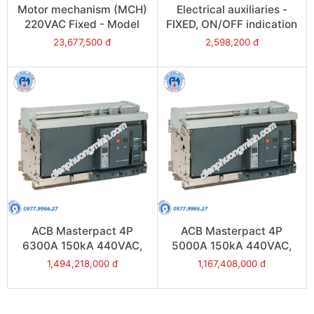
Motor mechanism (MCH)
Electrical auxiliaries -
220VAC Fixed - Model
FIXED, ON/OFF indication
48212
contact(OF) - Model
23,677,500 đ
2,598,200 đ
48198
ACB Masterpact 4P
ACB Masterpact 4P
6300A 150kA 440VAC,
5000A 150kA 440VAC,
NW-DRAWOUT, Type H2 -
NW-DRAWOUT, Type H2 -
1,494,218,000 đ
1,167,408,000 đ
Model NW63H24D2
Model NW50H24D2