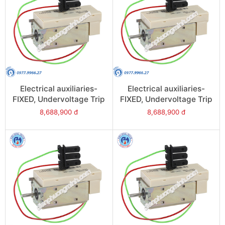
Electrical auxiliaries-
Electrical auxiliaries-
FIXED, Undervoltage Trip
FIXED, Undervoltage Trip
(MN), 24VAC/DC for
(MN), 380/480VAC/DC
8,688,900 đ
8,688,900 đ
NW08/NW63 - Model
for NW08/NW63 - Model
47380
47385