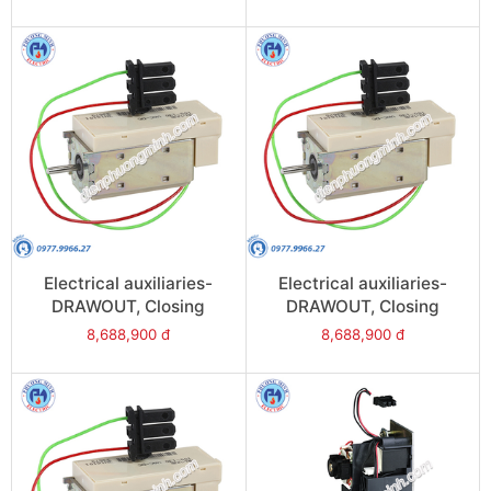
380/480VAC/DC - Model
- Model 48494
48496
Electrical auxiliaries-
Electrical auxiliaries-
DRAWOUT, Closing
DRAWOUT, Closing
release (XF), 24VAC/DC -
release (XF),
8,688,900 đ
8,688,900 đ
Model 48481
380/480VAC/DC - Model
48486