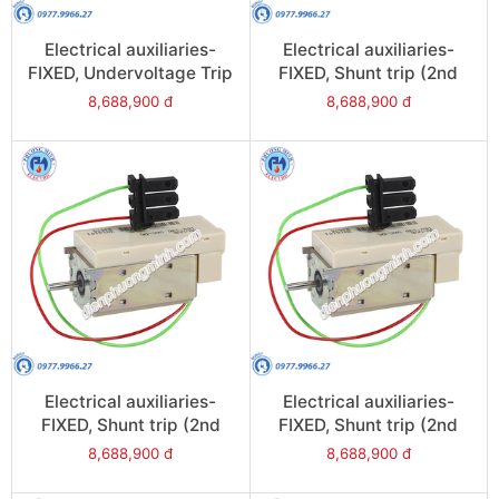
Electrical auxiliaries-
Electrical auxiliaries-
FIXED, Undervoltage Trip
FIXED, Shunt trip (2nd
(MN), 220/250VAC/DC
MX), 24VAC/DC for
8,688,900 đ
8,688,900 đ
for NW08/NW63 - Model
NW08/NW63 - Model
47383
47370
Electrical auxiliaries-
Electrical auxiliaries-
FIXED, Shunt trip (2nd
FIXED, Shunt trip (2nd
MX), 380/480VAC/DC for
MX), 220VAC/DC for
8,688,900 đ
8,688,900 đ
NW08/NW63 - Model
NW08/NW63 - Model
47375
47373