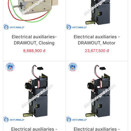
Electrical auxiliaries-
Electrical auxiliaries -
DRAWOUT, Closing
DRAWOUT, Motor
release (XF), 220VAC/DC
mechanism (MCH),
8,688,900 đ
23,677,500 đ
- Model 48484
24VDC - Model 48521
Electrical auxiliaries -
Electrical auxiliaries -