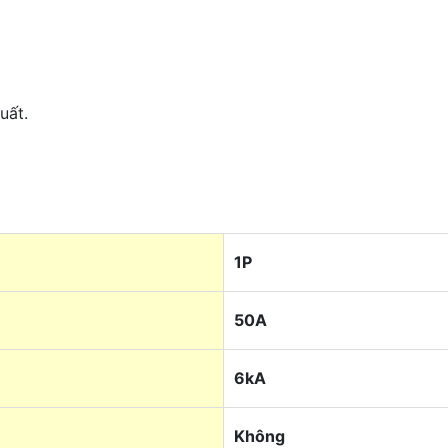
uất.
1P
50A
6kA
Không