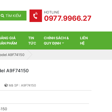
HOTLINE
TÌM KIẾM
0977.9966.27
BẢNG GIÁ
TIN
CHÍNH SÁCH &
LIÊN
SẢN PHẨM
TỨC
QUY ĐỊNH
HỆ
odel A9F74150
del A9F74150
Mã SP : A9F74150
150
